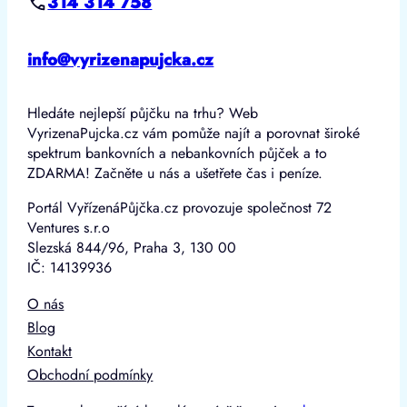
314 314 758
info@vyrizenapujcka.cz
Hledáte nejlepší půjčku na trhu? Web
VyrizenaPujcka.cz vám pomůže najít a porovnat široké
spektrum bankovních a nebankovních půjček a to
ZDARMA! Začněte u nás a ušetřete čas i peníze.
Portál VyřízenáPůjčka.cz provozuje společnost 72
Ventures s.r.o
Slezská 844/96, Praha 3, 130 00
IČ: 14139936
O nás
Blog
Kontakt
Obchodní podmínky