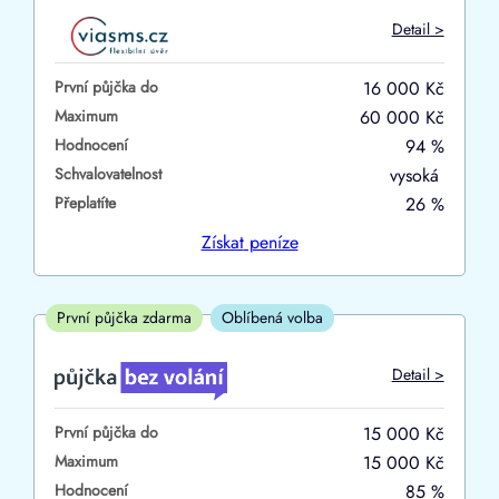
Do
Detail >
První půjčka zdarma
První půjčka do
16 000 Kč
–
Maximum
60 000 Kč
Hodnocení
94 %
ano
Schvalovatelnost
vysoká
ne
Přeplatíte
26 %
Ve zkušebce
Získat
peníze
ano
ne
První půjčka zdarma
Oblíbená volba
V exekuci
Detail >
ano
První půjčka do
15 000 Kč
ne
Maximum
15 000 Kč
Hodnocení
85 %
Po insolvenci