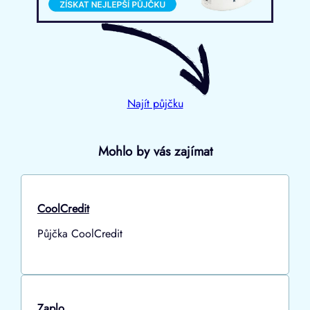
Najít půjčku
Mohlo by vás zajímat
CoolCredit
Půjčka CoolCredit
Zaplo