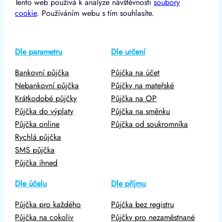
Tento web používá k analýze návštěvnosti
soubory
cookie
. Používáním webu s tím souhlasíte.
Dle parametru
Dle určení
Bankovní půjčka
Půjčka na účet
Nebankovní půjčka
Půjčky na mateřské
Krátkodobé půjčky
Půjčka na OP
Půjčka do výplaty
Půjčka na směnku
Půjčka online
Půjčka od soukromníka
Rychlá půjčka
SMS půjčka
Půjčka ihned
Dle účelu
Dle příjmu
Půjčka pro každého
Půjčka bez registru
Půjčka na cokoliv
Půjčky pro nezaměstnané