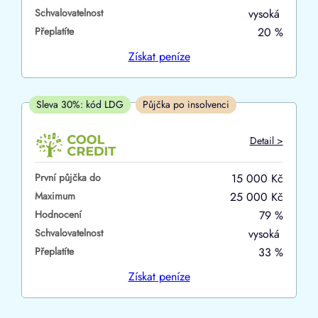
Schvalovatelnost
vysoká
ano
Přeplatíte
20 %
ne
Získat
peníze
V hotovosti
ano
Sleva 30%: kód LDG
Půjčka po insolvenci
ne
Detail >
První půjčka do
15 000 Kč
Maximum
25 000 Kč
Hodnocení
79 %
Schvalovatelnost
vysoká
Přeplatíte
33 %
Získat
peníze