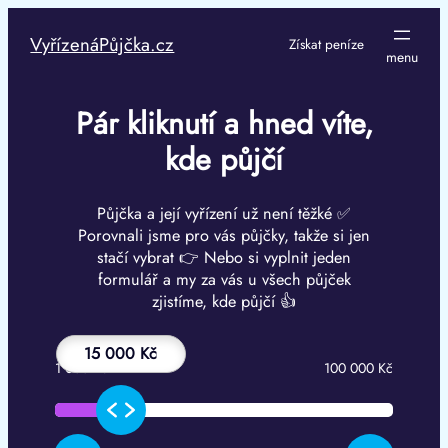
Přeskočit
na
VyřízenáPůjčka.cz
Získat peníze
obsah
Pár kliknutí a hned víte,
kde půjčí
Půjčka a její vyřízení už není těžké ✅
Porovnali jsme pro vás půjčky, takže si jen
stačí vybrat 👉 Nebo si vyplnit jeden
formulář a my za vás u všech půjček
zjistíme, kde půjčí 👍
15 000 Kč
1 000 Kč
100 000 Kč