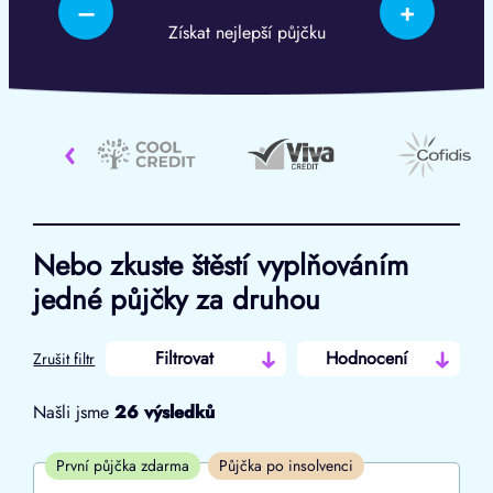
–
+
Získat nejlepší půjčku
‹
Nebo zkuste štěstí vyplňováním
jedné půjčky za druhou
Filtrovat
Hodnocení
Zrušit filtr
Našli jsme
26
výsledků
Cena
První půjčka zdarma
Půjčka po insolvenci
Od