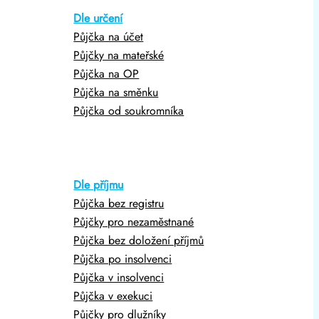
Dle určení
Půjčka na účet
Půjčky na mateřské
Půjčka na OP
Půjčka na směnku
Půjčka od soukromníka
Dle příjmu
Půjčka bez registru
Půjčky pro nezaměstnané
Půjčka bez doložení příjmů
Půjčka po insolvenci
Půjčka v insolvenci
Půjčka v exekuci
Půjčky pro dlužníky