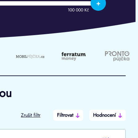
+
100 000 Kč
hou
Zrušit filtr
Filtrovat
Hodnocení
Po insolvenci
V hotovosti
ano
ano