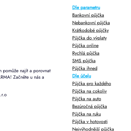
Dle parametru
Bankovní půjčka
Nebankovní půjčka
Krátkodobé půjčky
Půjčka do výplaty
Půjčka online
Rychlá půjčka
SMS půjčka
Půjčka ihned
m pomůže najít a porovnat
Dle účelu
ARMA! Začněte u nás a
Půjčka pro každého
Půjčka na cokoliv
.r.o
Půjčka na auto
Bezúročná půjčka
Půjčka na ruku
Půjčka v hotovosti
Nejvýhodnější půjčka