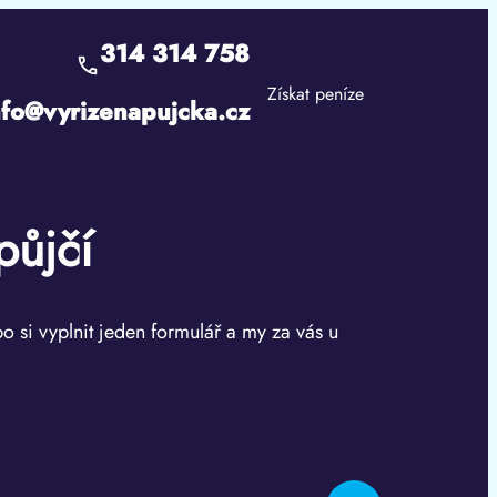
314 314 758
Získat peníze
nfo@vyrizenapujcka.cz
půjčí
bo si vyplnit jeden formulář a my za vás u