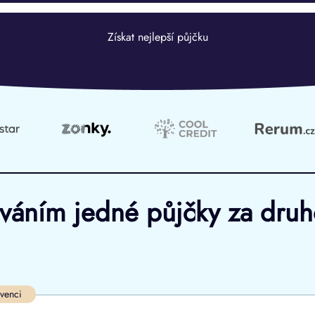
Získat nejlepší půjčku
ováním jedné půjčky za dru
Ve zkušebce
V exekuci
lvenci
ano
ano