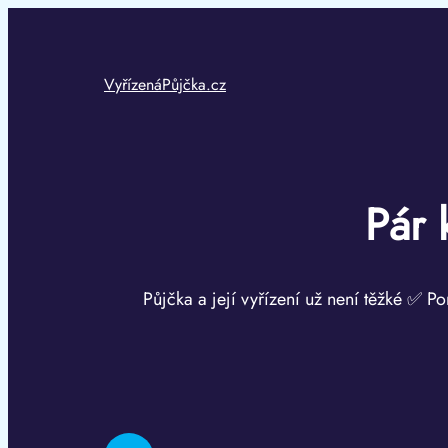
Přeskočit
na
obsah
VyřízenáPůjčka.cz
Pár 
Půjčka a její vyřízení už není těžké ✅ Po