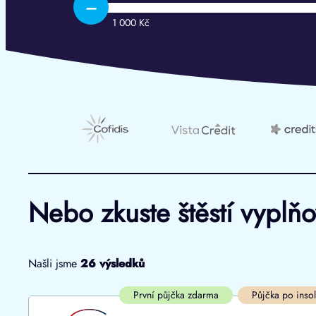
–
1 000 Kč
Nebo zkuste štěstí vyplň
Našli jsme
26
výsledků
Cena
První půjčka zdarma
První půjčka zdarma
Půjčka po inso
Od
–