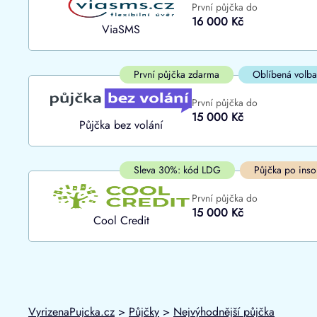
První půjčka do
ano
16 000 Kč
Do
ViaSMS
ne
První půjčka zdarma
Oblíbená volba
První půjčka do
15 000 Kč
Půjčka bez volání
Sleva 30%: kód LDG
Půjčka po inso
První půjčka do
15 000 Kč
Cool Credit
VyrizenaPujcka.cz
>
Půjčky
>
Nejvýhodnější půjčka