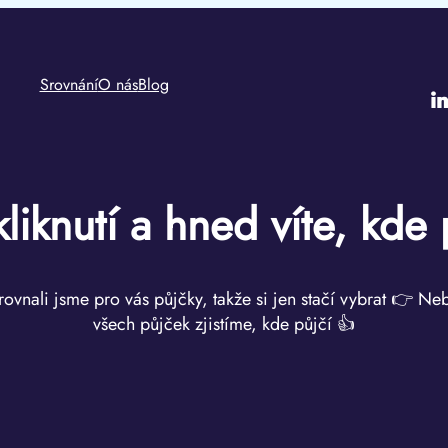
Srovnání
O nás
Blog
i
kliknutí a hned víte, kde 
rovnali jsme pro vás půjčky, takže si jen stačí vybrat 👉 Ne
všech půjček zjistíme, kde půjčí 👍