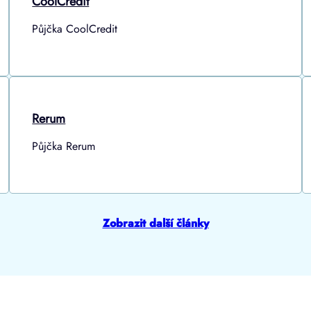
CoolCredit
Půjčka CoolCredit
Rerum
Půjčka Rerum
Zobrazit další články