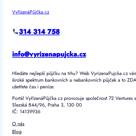
VyřízenáPůjčka.cz
314 314 758
info@vyrizenapujcka.cz
Hledáte nejlepší půjčku na trhu? Web VyrizenaPujcka.cz vá
široké spektrum bankovních a nebankovních půjček a to ZD
ušetřete čas i peníze.
Portál VyřízenáPůjčka.cz provozuje společnost 72 Ventures s
Slezská 844/96, Praha 3, 130 00
IČ: 14139936
O nás
Blog