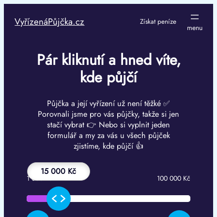
Přeskočit
na
VyřízenáPůjčka.cz
Získat peníze
obsah
Pár kliknutí a hned víte,
kde půjčí
Půjčka a její vyřízení už není těžké ✅
Porovnali jsme pro vás půjčky, takže si jen
stačí vybrat 👉 Nebo si vyplnit jeden
formulář a my za vás u všech půjček
zjistíme, kde půjčí 👍
15 000 Kč
1 000 Kč
100 000 Kč