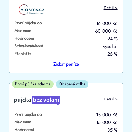
Do
Detail >
První půjčka zdarma
První půjčka do
16 000 Kč
–
Maximum
60 000 Kč
Hodnocení
94 %
ano
Schvalovatelnost
vysoká
ne
Přeplatíte
26 %
Ve zkušebce
Získat
peníze
ano
ne
První půjčka zdarma
Oblíbená volba
V exekuci
Detail >
ano
První půjčka do
15 000 Kč
ne
Maximum
15 000 Kč
Hodnocení
85 %
Po insolvenci