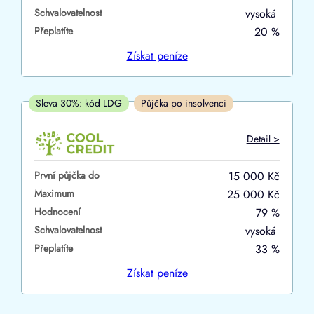
Schvalovatelnost
vysoká
ano
Přeplatíte
20 %
ne
Získat
peníze
V hotovosti
ano
Sleva 30%: kód LDG
Půjčka po insolvenci
ne
Detail >
První půjčka do
15 000 Kč
Maximum
25 000 Kč
Hodnocení
79 %
Schvalovatelnost
vysoká
Přeplatíte
33 %
Získat
peníze