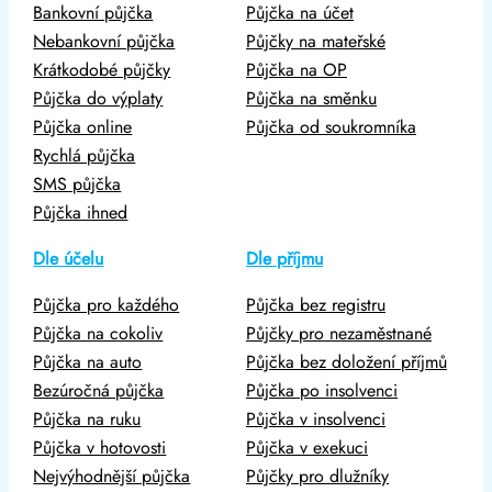
Bankovní půjčka
Půjčka na účet
Nebankovní půjčka
Půjčky na mateřské
Krátkodobé půjčky
Půjčka na OP
Půjčka do výplaty
Půjčka na směnku
Půjčka online
Půjčka od soukromníka
Rychlá půjčka
SMS půjčka
Půjčka ihned
Dle účelu
Dle příjmu
Půjčka pro každého
Půjčka bez registru
Půjčka na cokoliv
Půjčky pro nezaměstnané
Půjčka na auto
Půjčka bez doložení příjmů
Bezúročná půjčka
Půjčka po insolvenci
Půjčka na ruku
Půjčka v insolvenci
Půjčka v hotovosti
Půjčka v exekuci
Nejvýhodnější půjčka
Půjčky pro dlužníky