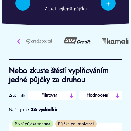
–
+
Získat nejlepší půjčku
‹
Nebo zkuste štěstí vyplňováním
jedné půjčky za druhou
Filtrovat
Hodnocení
Zrušit filtr
Našli jsme
26
výsledků
Cena
První půjčka zdarma
Půjčka po insolvenci
Od