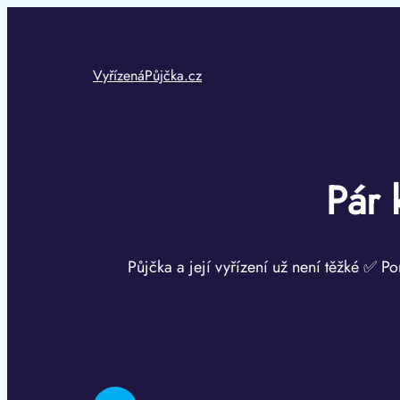
Přeskočit
na
obsah
VyřízenáPůjčka.cz
Pár 
Půjčka a její vyřízení už není těžké ✅ Po