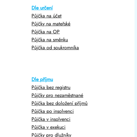
Dle určení
Půjčka na účet
Půjčky na mateřské
Půjčka na OP
Půjčka na směnku
Půjčka od soukromníka
Dle příjmu
Půjčka bez registru
Půjčky pro nezaměstnané
Půjčka bez doložení příjmů
Půjčka po insolvenci
Půjčka v insolvenci
Půjčka v exekuci
Půjčky pro dlužníky