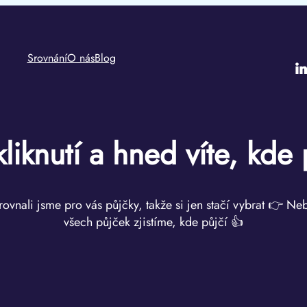
Srovnání
O nás
Blog
i
kliknutí a hned víte, kde 
rovnali jsme pro vás půjčky, takže si jen stačí vybrat 👉 Ne
všech půjček zjistíme, kde půjčí 👍