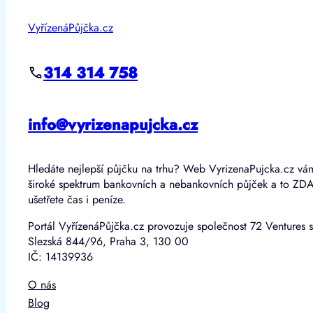
VyřízenáPůjčka.cz
314 314 758
info@vyrizenapujcka.cz
Hledáte nejlepší půjčku na trhu? Web VyrizenaPujcka.cz vá
široké spektrum bankovních a nebankovních půjček a to ZD
ušetřete čas i peníze.
Portál VyřízenáPůjčka.cz provozuje společnost 72 Ventures s
Slezská 844/96, Praha 3, 130 00
IČ: 14139936
O nás
Blog