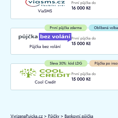
První půjčka do
ano
16 000 Kč
Do
ViaSMS
ne
První půjčka zdarma
Oblíbená volba
První půjčka do
15 000 Kč
Půjčka bez volání
Sleva 30%: kód LDG
Půjčka po inso
První půjčka do
15 000 Kč
Cool Credit
VyrizenaPujcka.cz
>
Půjčky
>
Bankovní půjčka