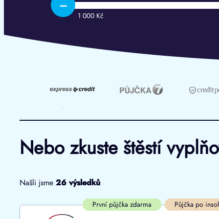
–
1 000 Kč
Nebo zkuste štěstí vyplň
Našli jsme
26
výsledků
Cena
První půjčka zdarma
První půjčka zdarma
Půjčka po inso
Od
–