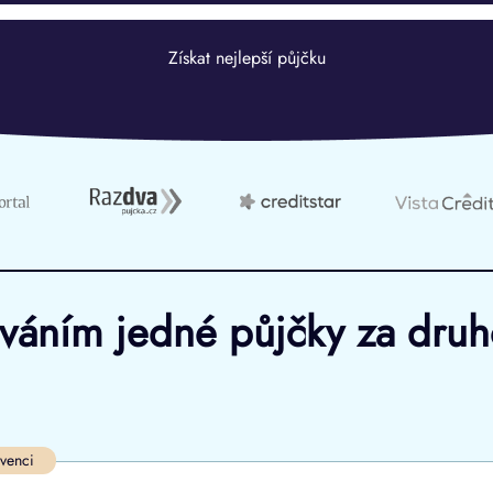
Získat nejlepší půjčku
ováním jedné půjčky za dru
Ve zkušebce
V exekuci
lvenci
ano
ano