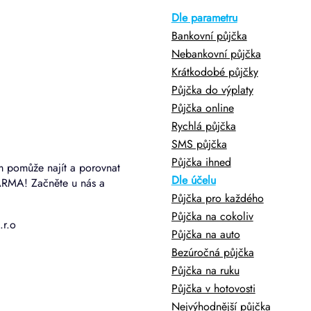
Dle parametru
Bankovní půjčka
Nebankovní půjčka
Krátkodobé půjčky
Půjčka do výplaty
Půjčka online
Rychlá půjčka
SMS půjčka
Půjčka ihned
m pomůže najít a porovnat
Dle účelu
ARMA! Začněte u nás a
Půjčka pro každého
Půjčka na cokoliv
.r.o
Půjčka na auto
Bezúročná půjčka
Půjčka na ruku
Půjčka v hotovosti
Nejvýhodnější půjčka