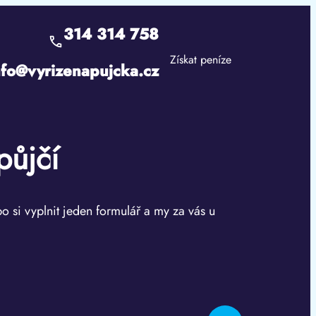
314 314 758
Získat peníze
nfo@vyrizenapujcka.cz
půjčí
bo si vyplnit jeden formulář a my za vás u