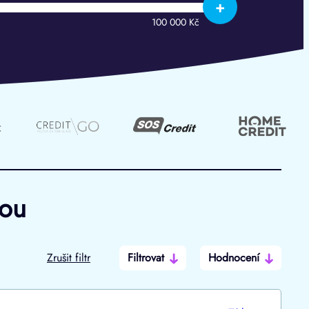
+
100 000 Kč
hou
Zrušit filtr
Filtrovat
Hodnocení
Po insolvenci
V hotovosti
ano
ano