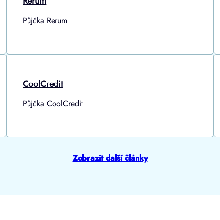
Rerum
Půjčka Rerum
CoolCredit
Půjčka CoolCredit
Zobrazit další články