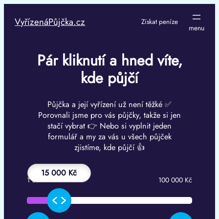
Přeskočit
na
VyřízenáPůjčka.cz
Získat peníze
obsah
Pár kliknutí a hned víte,
kde půjčí
Půjčka a její vyřízení už není těžké ✅
Porovnali jsme pro vás půjčky, takže si jen
stačí vybrat 👉 Nebo si vyplnit jeden
formulář a my za vás u všech půjček
zjistíme, kde půjčí 👍
15 000 Kč
1 000 Kč
100 000 Kč