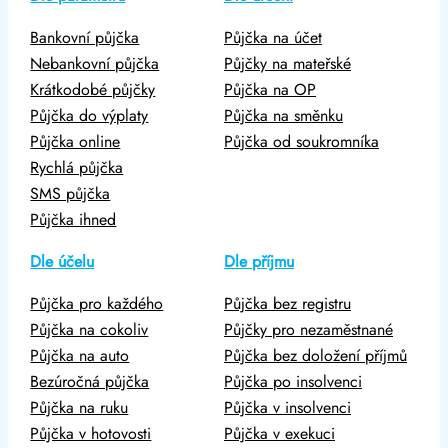
Bankovní půjčka
Půjčka na účet
Nebankovní půjčka
Půjčky na mateřské
Krátkodobé půjčky
Půjčka na OP
Půjčka do výplaty
Půjčka na směnku
Půjčka online
Půjčka od soukromníka
Rychlá půjčka
SMS půjčka
Půjčka ihned
Dle účelu
Dle příjmu
Půjčka pro každého
Půjčka bez registru
Půjčka na cokoliv
Půjčky pro nezaměstnané
Půjčka na auto
Půjčka bez doložení příjmů
Bezúročná půjčka
Půjčka po insolvenci
Půjčka na ruku
Půjčka v insolvenci
Půjčka v hotovosti
Půjčka v exekuci