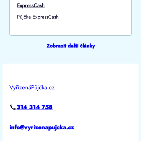
ExpressCash
Půjčka ExpressCash
Zobrazit další články
VyřízenáPůjčka.cz
314 314 758
info@vyrizenapujcka.cz