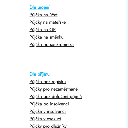
Dle určení
Půjčka na účet
Půjčky na mateřské
Půjčka na OP
Půjčka na směnku
Půjčka od soukromníka
Dle příjmu
Půjčka bez registru
Půjčky pro nezaměstnané
Půjčka bez doložení příjmů
Půjčka po insolvenci
Půjčka v insolvenci
Půjčka v exekuci
Půjčky pro dlužníky