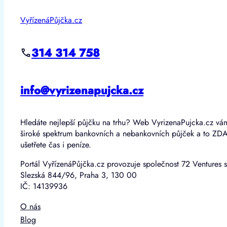
VyřízenáPůjčka.cz
314 314 758
info@vyrizenapujcka.cz
Hledáte nejlepší půjčku na trhu? Web VyrizenaPujcka.cz vá
široké spektrum bankovních a nebankovních půjček a to ZD
ušetřete čas i peníze.
Portál VyřízenáPůjčka.cz provozuje společnost 72 Ventures s
Slezská 844/96, Praha 3, 130 00
IČ: 14139936
O nás
Blog