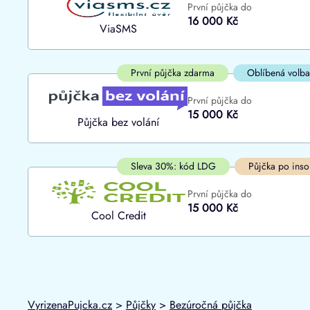
První půjčka do
ano
16 000 Kč
Do
ViaSMS
ne
První půjčka zdarma
Oblíbená volba
První půjčka do
15 000 Kč
Půjčka bez volání
Sleva 30%: kód LDG
Půjčka po inso
První půjčka do
15 000 Kč
Cool Credit
VyrizenaPujcka.cz
>
Půjčky
>
Bezúročná půjčka