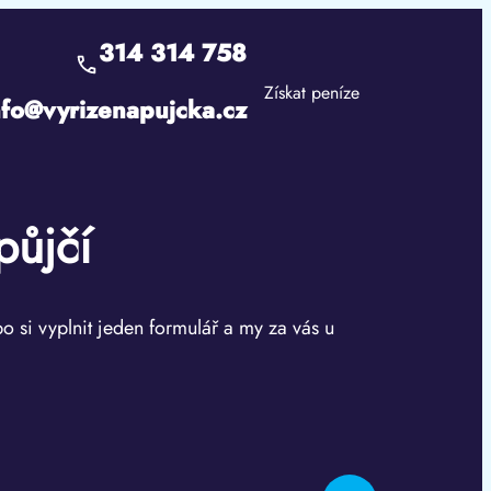
314 314 758
Získat peníze
nfo@vyrizenapujcka.cz
půjčí
bo si vyplnit jeden formulář a my za vás u