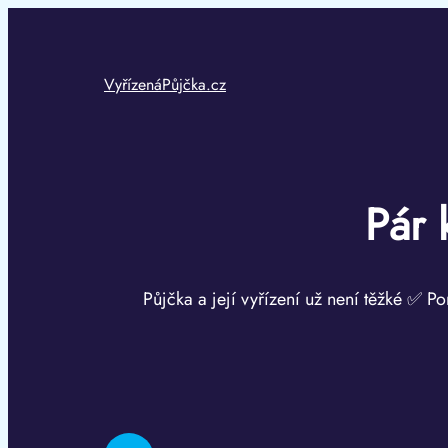
Přeskočit
na
obsah
VyřízenáPůjčka.cz
Pár 
Půjčka a její vyřízení už není těžké ✅ Po