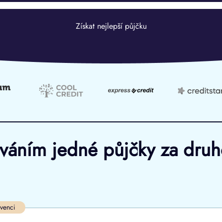
Získat nejlepší půjčku
ováním jedné půjčky za dru
Ve zkušebce
V exekuci
lvenci
ano
ano