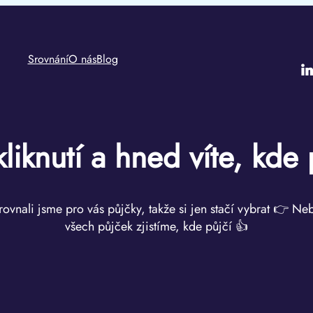
Srovnání
O nás
Blog
i
kliknutí a hned víte, kde 
rovnali jsme pro vás půjčky, takže si jen stačí vybrat 👉 Ne
všech půjček zjistíme, kde půjčí 👍