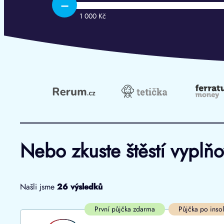
–
1 000 Kč
Nebo zkuste štěstí vyplň
Našli jsme
26
výsledků
Cena
První půjčka zdarma
První půjčka zdarma
Půjčka po inso
Od
–