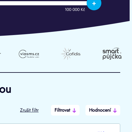
+
100 000 Kč
hou
Zrušit filtr
Filtrovat
Hodnocení
Po insolvenci
V hotovosti
ano
ano