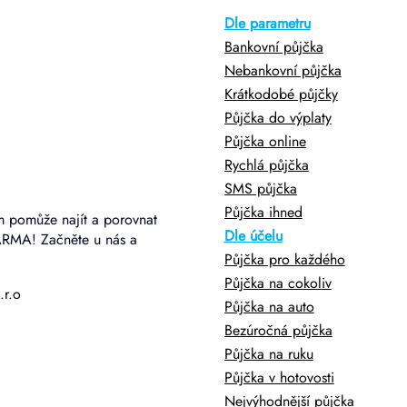
Dle parametru
Bankovní půjčka
Nebankovní půjčka
Krátkodobé půjčky
Půjčka do výplaty
Půjčka online
Rychlá půjčka
SMS půjčka
Půjčka ihned
m pomůže najít a porovnat
Dle účelu
ARMA! Začněte u nás a
Půjčka pro každého
Půjčka na cokoliv
.r.o
Půjčka na auto
Bezúročná půjčka
Půjčka na ruku
Půjčka v hotovosti
Nejvýhodnější půjčka