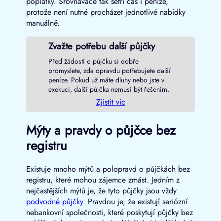
poplatky. Srovnávače tak šetří čas i peníze,
protože není nutné procházet jednotlivé nabídky
manuálně.
Zvažte potřebu další půjčky
Před žádostí o půjčku si dobře
promyslete, zda opravdu potřebujete další
peníze. Pokud už máte dluhy nebo jste v
exekuci, další půjčka nemusí být řešením.
Zjistit víc
Mýty a pravdy o půjčce bez
registru
Existuje mnoho mýtů a polopravd o půjčkách bez
registru, které mohou zájemce zmást. Jedním z
nejčastějších mýtů je, že tyto půjčky jsou vždy
podvodné půjčky
. Pravdou je, že existují seriózní
nebankovní společnosti, které poskytují půjčky bez