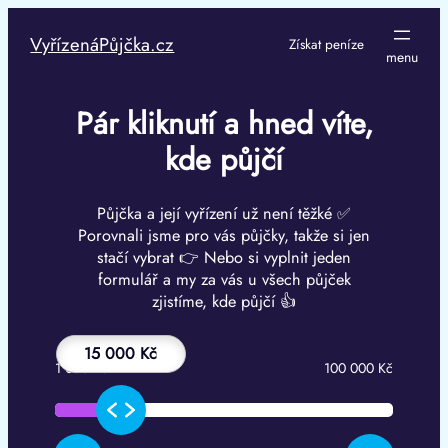
Přeskočit
na
VyřízenáPůjčka.cz
Získat peníze
obsah
Pár kliknutí a hned víte,
kde půjčí
Půjčka a její vyřízení už není těžké ✅
Porovnali jsme pro vás půjčky, takže si jen
stačí vybrat 👉 Nebo si vyplnit jeden
formulář a my za vás u všech půjček
zjistíme, kde půjčí 👍
15 000 Kč
1 000 Kč
100 000 Kč