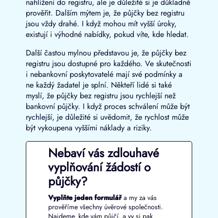
nahlížení do registru, ale je důležité si je důkladně
prověřit. Dalším mýtem je, že půjčky bez registru
jsou vždy drahé. I když mohou mít vyšší úroky,
existují i výhodné nabídky, pokud víte, kde hledat.
Další častou mylnou představou je, že půjčky bez
registru jsou dostupné pro každého. Ve skutečnosti
i nebankovní poskytovatelé mají své podmínky a
ne každý žadatel je splní. Někteří lidé si také
myslí, že půjčky bez registru jsou rychlejší než
bankovní půjčky. I když proces schválení může být
rychlejší, je důležité si uvědomit, že rychlost může
být vykoupena vyššími náklady a riziky.
Nebaví vás zdlouhavé
vyplňování žádostí o
půjčky?
Vyplňte jeden formulář
a my za vás
prověříme všechny úvěrové společnosti.
Najdeme, kde vám půjčí, a vy si pak