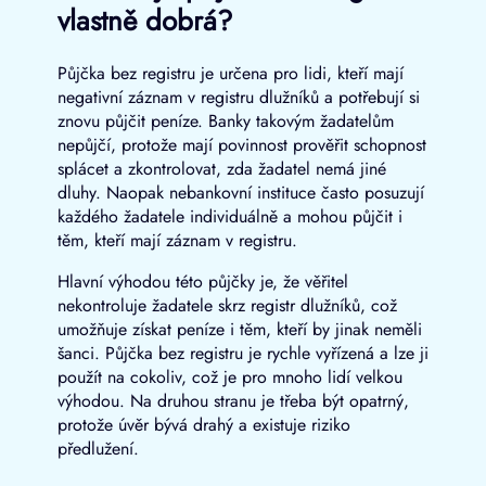
vlastně dobrá?
Půjčka bez registru je určena pro lidi, kteří mají
negativní záznam v registru dlužníků a potřebují si
znovu půjčit peníze. Banky takovým žadatelům
nepůjčí, protože mají povinnost prověřit schopnost
splácet a zkontrolovat, zda žadatel nemá jiné
dluhy. Naopak nebankovní instituce často posuzují
každého žadatele individuálně a mohou půjčit i
těm, kteří mají záznam v registru.
Hlavní výhodou této půjčky je, že věřitel
nekontroluje žadatele skrz registr dlužníků, což
umožňuje získat peníze i těm, kteří by jinak neměli
šanci. Půjčka bez registru je rychle vyřízená a lze ji
použít na cokoliv, což je pro mnoho lidí velkou
výhodou. Na druhou stranu je třeba být opatrný,
protože úvěr bývá drahý a existuje riziko
předlužení.