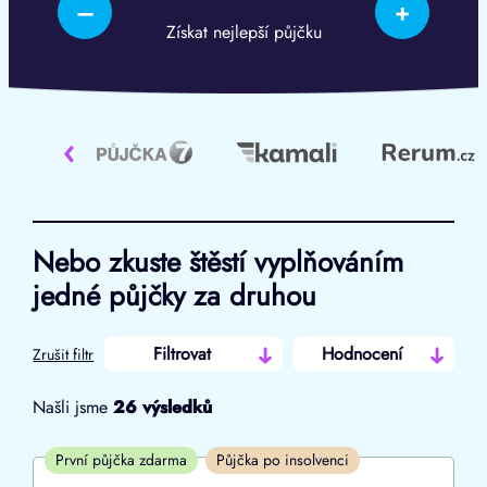
–
+
Získat nejlepší půjčku
‹
Nebo zkuste štěstí vyplňováním
jedné půjčky za druhou
Filtrovat
Hodnocení
Zrušit filtr
Našli jsme
26
výsledků
Cena
První půjčka zdarma
Půjčka po insolvenci
Od