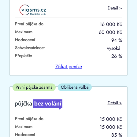
Do
Detail >
První půjčka zdarma
První půjčka do
16 000 Kč
–
Maximum
60 000 Kč
Hodnocení
94 %
ano
Schvalovatelnost
vysoká
ne
Přeplatíte
26 %
Ve zkušebce
Získat
peníze
ano
ne
První půjčka zdarma
Oblíbená volba
V exekuci
Detail >
ano
První půjčka do
15 000 Kč
ne
Maximum
15 000 Kč
Hodnocení
85 %
Po insolvenci