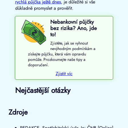
rychlá půjčka ještě dnes
, je důležité si vše
důkladně promyslet a prověřit.
Nebankovní půjčky
bez rizika? Ano, jde
to!
Zjistěte, jak se vyhnout
nevýhodným podmínkám a
získejte půjčku, která vám opravdu
pomůže. Prozkoumejte naše tipy a
doporučení.
Zjistit víc
Nejčastější otázky
Zdroje
REDAKCE. Spotřebitelský úvěr. In: ČNB [Online]