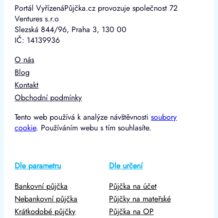
Portál VyřízenáPůjčka.cz provozuje společnost 72
Ventures s.r.o
Slezská 844/96, Praha 3, 130 00
IČ: 14139936
O nás
Blog
Kontakt
Obchodní podmínky
Tento web používá k analýze návštěvnosti
soubory
cookie
. Používáním webu s tím souhlasíte.
Dle parametru
Dle určení
Bankovní půjčka
Půjčka na účet
Nebankovní půjčka
Půjčky na mateřské
Krátkodobé půjčky
Půjčka na OP