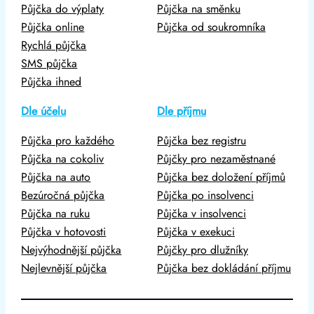
Půjčka do výplaty
Půjčka na směnku
Půjčka online
Půjčka od soukromníka
Rychlá půjčka
SMS půjčka
Půjčka ihned
Dle účelu
Dle příjmu
Půjčka pro každého
Půjčka bez registru
Půjčka na cokoliv
Půjčky pro nezaměstnané
Půjčka na auto
Půjčka bez doložení příjmů
Bezúročná půjčka
Půjčka po insolvenci
Půjčka na ruku
Půjčka v insolvenci
Půjčka v hotovosti
Půjčka v exekuci
Nejvýhodnější půjčka
Půjčky pro dlužníky
Nejlevnější půjčka
Půjčka bez dokládání příjmu