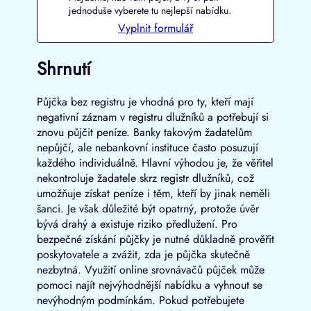
jednoduše vyberete tu nejlepší nabídku.
Vyplnit formulář
Shrnutí
Půjčka bez registru je vhodná pro ty, kteří mají
negativní záznam v registru dlužníků a potřebují si
znovu půjčit peníze. Banky takovým žadatelům
nepůjčí, ale nebankovní instituce často posuzují
každého individuálně. Hlavní výhodou je, že věřitel
nekontroluje žadatele skrz registr dlužníků, což
umožňuje získat peníze i těm, kteří by jinak neměli
šanci. Je však důležité být opatrný, protože úvěr
bývá drahý a existuje riziko předlužení. Pro
bezpečné získání půjčky je nutné důkladně prověřit
poskytovatele a zvážit, zda je půjčka skutečně
nezbytná. Využití online srovnávačů půjček může
pomoci najít nejvýhodnější nabídku a vyhnout se
nevýhodným podmínkám. Pokud potřebujete