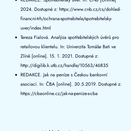
2024. Dostupné z: https://www.cnb.cz/cs/dohled-
financni-trh/ochrana-spotrebitele/spotrebitelsky-
uver/index.html
Tereza Fialová. Analýza spotřebitelských úvěrů pro
retailovou klientelu. In: Univerzita Tomáše Bati ve
Zlíně [online]. 15. 1. 2021. Dostupné z:
http://digilib.k.utb.cz/handle/10563/46835
REDAKCE. Jak na peníze s Českou bankovní
asociací. In: ČBA [online]. 30.5.2019. Dostupné z:
https://cbaonline.cz/jak-na-penize-s-cba