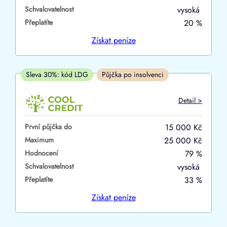
Schvalovatelnost
vysoká
ano
Přeplatíte
20 %
ne
Získat
peníze
V hotovosti
ano
Sleva 30%: kód LDG
Půjčka po insolvenci
ne
Detail >
První půjčka do
15 000 Kč
Maximum
25 000 Kč
Hodnocení
79 %
Schvalovatelnost
vysoká
Přeplatíte
33 %
Získat
peníze