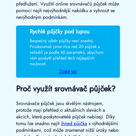
předlužení. Využití online srovnávačů půjček může
pomoci najít nejvýhodnější nabídku a vyhnout se
nevýhodným podmínkám.
Rychlé půjčky pod lupou
Bezpečný výběr půjčky není snadný.
Prozkoumali jsme více než 20 půjček a
seřadili je podle 40 parametrů, abychom
vám poskytli přehled těch nejlepších
možností.
Zjistit víc
Proč využít srovnávač půjček?
Srovnávače půjček jsou skvělým nástrojem,
protože mají přehled o aktuálních slevách a
akcích, které poskytovatelé půjček nabízejí. Díky
tomu lze snadno najít
ihned půjčka
s výhodnějšími
podmínkami, což může znamenat nižší úroky nebo