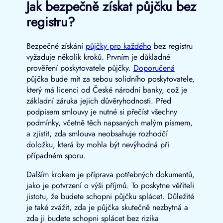
Jak bezpečně získat půjčku bez
registru?
Bezpečné získání
půjčky pro každého
bez registru
vyžaduje několik kroků. Prvním je důkladné
prověření poskytovatele půjčky.
Doporučená
půjčka bude mít za sebou solidního poskytovatele,
který má licenci od České národní banky, což je
základní záruka jejich důvěryhodnosti. Před
podpisem smlouvy je nutné si přečíst všechny
podmínky, včetně těch napsaných malým písmem,
a zjistit, zda smlouva neobsahuje rozhodčí
doložku, která by mohla být nevýhodná při
případném sporu.
Dalším krokem je příprava potřebných dokumentů,
jako je potvrzení o výši příjmů. To poskytne věřiteli
jistotu, že budete schopni půjčku splácet. Důležité
je také zvážit, zda je půjčka skutečně nezbytná a
zda ji budete schopni splácet bez rizika