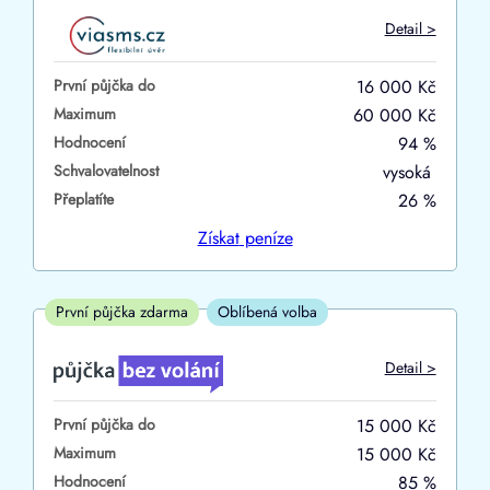
Do
Detail >
První půjčka zdarma
První půjčka do
16 000 Kč
–
Maximum
60 000 Kč
Hodnocení
94 %
ano
Schvalovatelnost
vysoká
ne
Přeplatíte
26 %
Ve zkušebce
Získat
peníze
ano
ne
První půjčka zdarma
Oblíbená volba
V exekuci
Detail >
ano
První půjčka do
15 000 Kč
ne
Maximum
15 000 Kč
Hodnocení
85 %
Po insolvenci