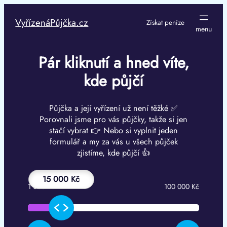
Přeskočit
na
VyřízenáPůjčka.cz
Získat peníze
obsah
Pár kliknutí a hned víte,
kde půjčí
Půjčka a její vyřízení už není těžké ✅
Porovnali jsme pro vás půjčky, takže si jen
stačí vybrat 👉 Nebo si vyplnit jeden
formulář a my za vás u všech půjček
zjistíme, kde půjčí 👍
15 000 Kč
1 000 Kč
100 000 Kč