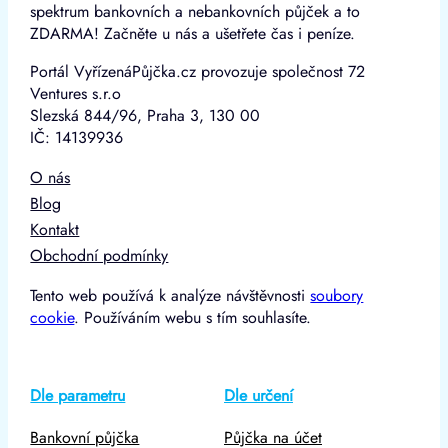
spektrum bankovních a nebankovních půjček a to
ZDARMA! Začněte u nás a ušetřete čas i peníze.
Portál VyřízenáPůjčka.cz provozuje společnost 72
Ventures s.r.o
Slezská 844/96, Praha 3, 130 00
IČ: 14139936
O nás
Blog
Kontakt
Obchodní podmínky
Tento web používá k analýze návštěvnosti
soubory
cookie
. Používáním webu s tím souhlasíte.
Dle parametru
Dle určení
Bankovní půjčka
Půjčka na účet