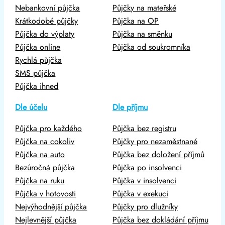
Nebankovní půjčka
Půjčky na mateřské
Krátkodobé půjčky
Půjčka na OP
Půjčka do výplaty
Půjčka na směnku
Půjčka online
Půjčka od soukromníka
Rychlá půjčka
SMS půjčka
Půjčka ihned
Dle účelu
Dle příjmu
Půjčka pro každého
Půjčka bez registru
Půjčka na cokoliv
Půjčky pro nezaměstnané
Půjčka na auto
Půjčka bez doložení příjmů
Bezúročná půjčka
Půjčka po insolvenci
Půjčka na ruku
Půjčka v insolvenci
Půjčka v hotovosti
Půjčka v exekuci
Nejvýhodnější půjčka
Půjčky pro dlužníky
Nejlevnější půjčka
Půjčka bez dokládání příjmu