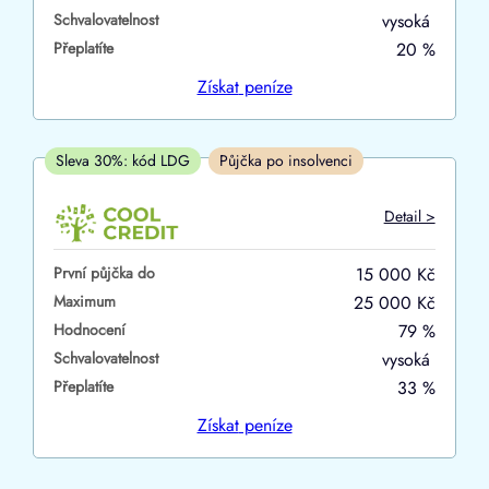
Schvalovatelnost
vysoká
ano
Přeplatíte
20 %
ne
Získat
peníze
V hotovosti
ano
Sleva 30%: kód LDG
Půjčka po insolvenci
ne
Detail >
První půjčka do
15 000 Kč
Maximum
25 000 Kč
Hodnocení
79 %
Schvalovatelnost
vysoká
Přeplatíte
33 %
Získat
peníze