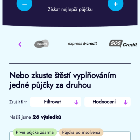
–
+
Získat nejlepší půjčku
‹
Nebo zkuste štěstí vyplňováním
jedné půjčky za druhou
Filtrovat
Hodnocení
Zrušit filtr
Našli jsme
26
výsledků
Cena
První půjčka zdarma
Půjčka po insolvenci
Od