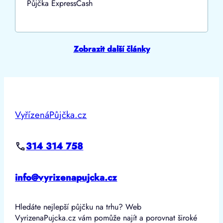
Půjčka ExpressCash
Zobrazit další články
VyřízenáPůjčka.cz
314 314 758
info@vyrizenapujcka.cz
Hledáte nejlepší půjčku na trhu? Web
VyrizenaPujcka.cz vám pomůže najít a porovnat široké