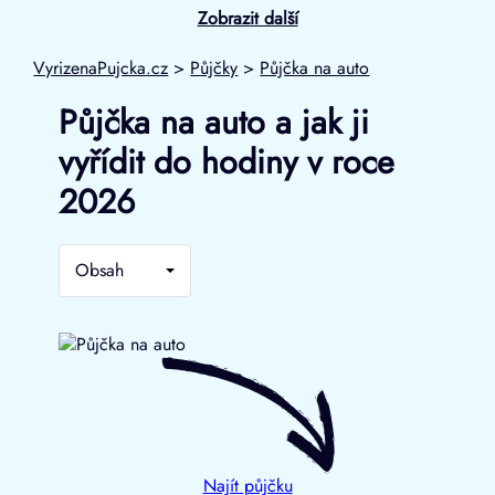
Zobrazit další
VyrizenaPujcka.cz
>
Půjčky
>
Půjčka na auto
Půjčka na auto a jak ji
vyřídit do hodiny v roce
2026
Obsah
Najít půjčku