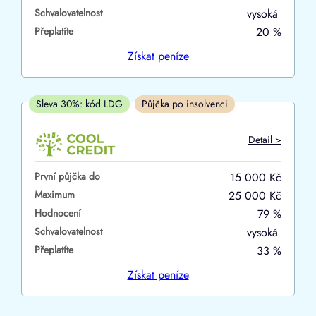
Schvalovatelnost
vysoká
ano
Přeplatíte
20 %
ne
Získat
peníze
V hotovosti
ano
Sleva 30%: kód LDG
Půjčka po insolvenci
ne
Detail >
První půjčka do
15 000 Kč
Maximum
25 000 Kč
Hodnocení
79 %
Schvalovatelnost
vysoká
Přeplatíte
33 %
Získat
peníze