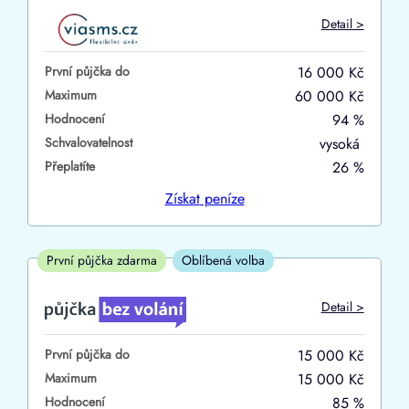
Do
Detail >
První půjčka zdarma
První půjčka do
16 000 Kč
–
Maximum
60 000 Kč
Hodnocení
94 %
ano
Schvalovatelnost
vysoká
ne
Přeplatíte
26 %
Ve zkušebce
Získat
peníze
ano
ne
První půjčka zdarma
Oblíbená volba
V exekuci
Detail >
ano
První půjčka do
15 000 Kč
ne
Maximum
15 000 Kč
Hodnocení
85 %
Po insolvenci