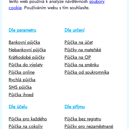
Tento web používá k analýze návštěvnosti
soubory
cookie
. Používáním webu s tím souhlasíte.
Dle parametru
Dle určení
Bankovní půjčka
Půjčka na účet
Nebankovní půjčka
Půjčky na mateřské
Krátkodobé půjčky
Půjčka na OP
Půjčka do výplaty
Půjčka na směnku
Půjčka online
Půjčka od soukromníka
Rychlá půjčka
SMS půjčka
Půjčka ihned
Dle účelu
Dle příjmu
Půjčka pro každého
Půjčka bez registru
Půjčka na cokoliv
Půjčky pro nezaměstnané