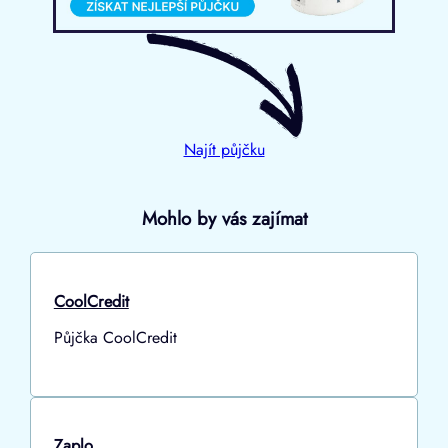
Najít půjčku
Mohlo by vás zajímat
CoolCredit
Půjčka CoolCredit
Zaplo