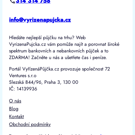
314 314 758
info@vyrizenapujcka.cz
Hledáte nejlepší půjčku na trhu? Web
VyrizenaPujcka.cz vám pomůže najít a porovnat široké
spektrum bankovních a nebankovních půjček a to
ZDARMA! Začněte u nás a ušetřete čas i peníze.
Portál VyřízenáPůjčka.cz provozuje společnost 72
Ventures s.r.o
Slezská 844/96, Praha 3, 130 00
IČ: 14139936
O nás
Blog
Kontakt
Obchodní podmínky