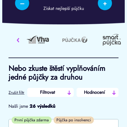
–
+
Získat nejlepší půjčku
‹
Nebo zkuste štěstí vyplňováním
jedné půjčky za druhou
Filtrovat
Hodnocení
Zrušit filtr
Našli jsme
26
výsledků
Cena
První půjčka zdarma
Půjčka po insolvenci
Od