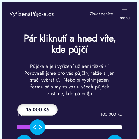
Přeskočit
na
VyřízenáPůjčka.cz
Získat peníze
obsah
Pár kliknutí a hned víte,
kde půjčí
Půjčka a její vyřízení už není těžké ✅
Porovnali jsme pro vás půjčky, takže si jen
stačí vybrat 👉 Nebo si vyplnit jeden
formulář a my za vás u všech půjček
zjistíme, kde půjčí 👍
15 000 Kč
1 000 Kč
100 000 Kč