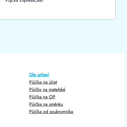
Půjčka ExpressCash
Dle určení
Půjčka na účet
Půjčky na mateřské
Půjčka na OP
Půjčka na směnku
Půjčka od soukromníka