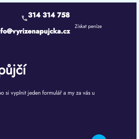
314 314 758
Získat peníze
nfo@vyrizenapujcka.cz
půjčí
bo si vyplnit jeden formulář a my za vás u