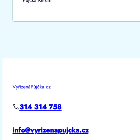
Půjčka Rerum
VyřízenáPůjčka.cz
314 314 758
info@vyrizenapujcka.cz