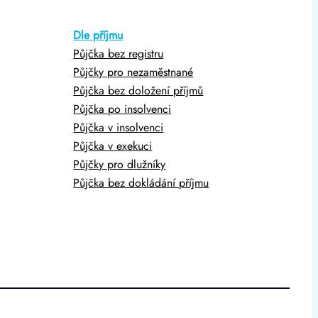
Dle příjmu
Půjčka bez registru
Půjčky pro nezaměstnané
Půjčka bez doložení příjmů
Půjčka po insolvenci
Půjčka v insolvenci
Půjčka v exekuci
Půjčky pro dlužníky
Půjčka bez dokládání příjmu