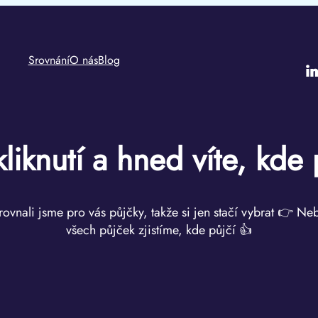
Srovnání
O nás
Blog
i
kliknutí a hned víte, kde 
rovnali jsme pro vás půjčky, takže si jen stačí vybrat 👉 Ne
všech půjček zjistíme, kde půjčí 👍