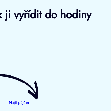
 ji vyřídit do hodiny
Najít půjčku