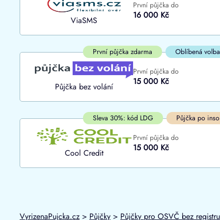
První půjčka do
ano
16 000 Kč
Do
ViaSMS
ne
První půjčka zdarma
Oblíbená volba
První půjčka do
15 000 Kč
Půjčka bez volání
Sleva 30%: kód LDG
Půjčka po inso
První půjčka do
15 000 Kč
Cool Credit
VyrizenaPujcka.cz
>
Půjčky
>
Půjčky pro OSVČ bez registru