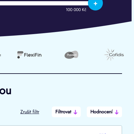
+
100 000 Kč
hou
Zrušit filtr
Filtrovat
Hodnocení
Po insolvenci
V hotovosti
ano
ano