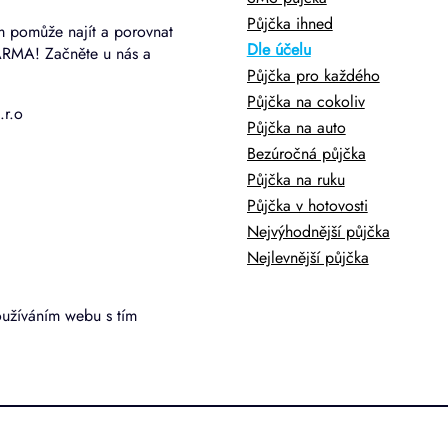
Půjčka ihned
m pomůže najít a porovnat
Dle účelu
ARMA! Začněte u nás a
Půjčka pro každého
Půjčka na cokoliv
.r.o
Půjčka na auto
Bezúročná půjčka
Půjčka na ruku
Půjčka v hotovosti
Nejvýhodnější půjčka
Nejlevnější půjčka
oužíváním webu s tím