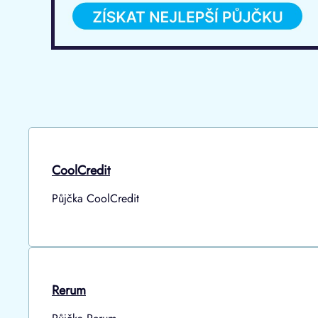
CoolCredit
Půjčka CoolCredit
Rerum