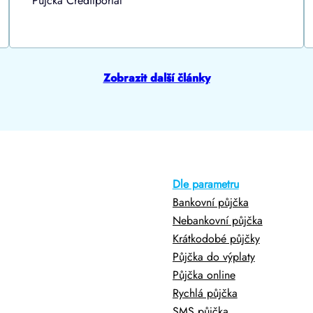
Půjčka Creditportal
Zobrazit další články
Dle parametru
Bankovní půjčka
Nebankovní půjčka
Krátkodobé půjčky
Půjčka do výplaty
Půjčka online
Rychlá půjčka
SMS půjčka