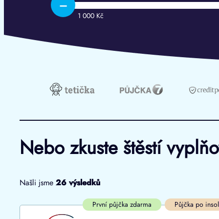
–
1 000 Kč
Nebo zkuste štěstí vyplň
Našli jsme
26
výsledků
Cena
První půjčka zdarma
První půjčka zdarma
Půjčka po inso
Od
–