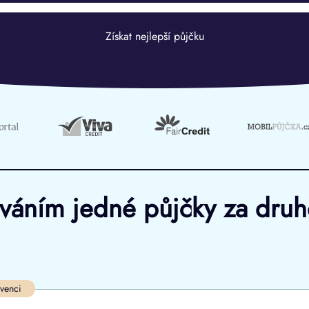
Získat nejlepší půjčku
ováním jedné půjčky za dru
Ve zkušebce
V exekuci
lvenci
ano
ano