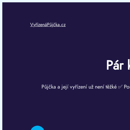
Přeskočit
na
obsah
VyřízenáPůjčka.cz
Pár 
Půjčka a její vyřízení už není těžké ✅ Po