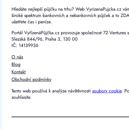
Hledáte nejlepší půjčku na trhu? Web VyrizenaPujcka.cz vá
široké spektrum bankovních a nebankovních půjček a to ZD
ušetřete čas i peníze.
Portál VyřízenáPůjčka.cz provozuje společnost 72 Ventures s
Slezská 844/96, Praha 3, 130 00
IČ: 14139936
O nás
Blog
Kontakt
Obchodní podmínky
Tento web používá k analýze návštěvnosti
soubory cookie
. P
souhlasíte.