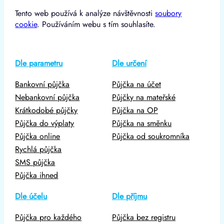
Tento web používá k analýze návštěvnosti
soubory
cookie
. Používáním webu s tím souhlasíte.
Dle parametru
Dle určení
Bankovní půjčka
Půjčka na účet
Nebankovní půjčka
Půjčky na mateřské
Krátkodobé půjčky
Půjčka na OP
Půjčka do výplaty
Půjčka na směnku
Půjčka online
Půjčka od soukromníka
Rychlá půjčka
SMS půjčka
Půjčka ihned
Dle účelu
Dle příjmu
Půjčka pro každého
Půjčka bez registru