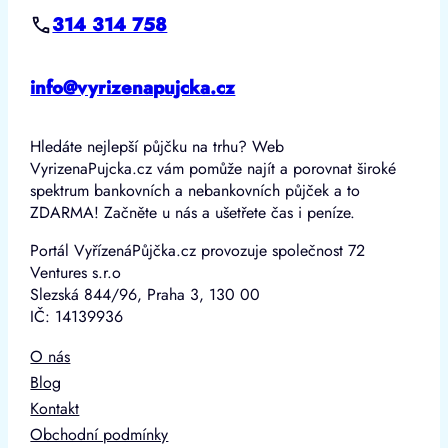
314 314 758
info@vyrizenapujcka.cz
Hledáte nejlepší půjčku na trhu? Web
VyrizenaPujcka.cz vám pomůže najít a porovnat široké
spektrum bankovních a nebankovních půjček a to
ZDARMA! Začněte u nás a ušetřete čas i peníze.
Portál VyřízenáPůjčka.cz provozuje společnost 72
Ventures s.r.o
Slezská 844/96, Praha 3, 130 00
IČ: 14139936
O nás
Blog
Kontakt
Obchodní podmínky