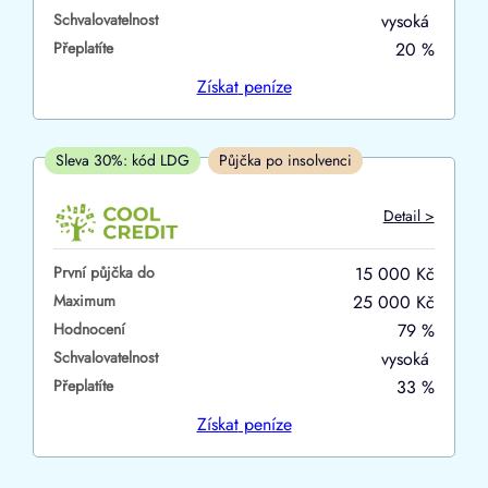
Schvalovatelnost
vysoká
ano
Přeplatíte
20 %
ne
Získat
peníze
V hotovosti
ano
Sleva 30%: kód LDG
Půjčka po insolvenci
ne
Detail >
První půjčka do
15 000 Kč
Maximum
25 000 Kč
Hodnocení
79 %
Schvalovatelnost
vysoká
Přeplatíte
33 %
Získat
peníze