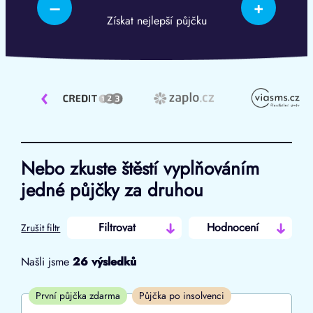
–
+
Získat nejlepší půjčku
‹
Nebo zkuste štěstí vyplňováním
jedné půjčky za druhou
Filtrovat
Hodnocení
Zrušit filtr
Našli jsme
26
výsledků
Cena
První půjčka zdarma
Půjčka po insolvenci
Od