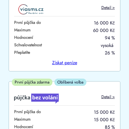
Do
Detail >
První půjčka zdarma
První půjčka do
16 000 Kč
–
Maximum
60 000 Kč
Hodnocení
94 %
ano
Schvalovatelnost
vysoká
ne
Přeplatíte
26 %
Ve zkušebce
Získat
peníze
ano
ne
První půjčka zdarma
Oblíbená volba
V exekuci
Detail >
ano
První půjčka do
15 000 Kč
ne
Maximum
15 000 Kč
Hodnocení
85 %
Po insolvenci