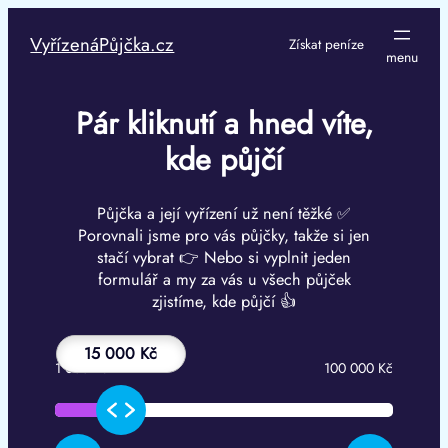
Přeskočit
na
VyřízenáPůjčka.cz
Získat peníze
obsah
Pár kliknutí a hned víte,
kde půjčí
Půjčka a její vyřízení už není těžké ✅
Porovnali jsme pro vás půjčky, takže si jen
stačí vybrat 👉 Nebo si vyplnit jeden
formulář a my za vás u všech půjček
zjistíme, kde půjčí 👍
15 000 Kč
1 000 Kč
100 000 Kč