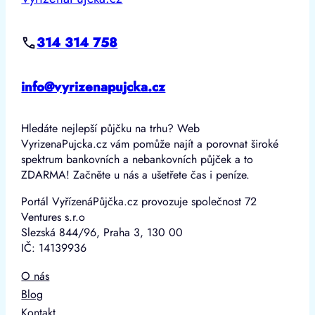
314 314 758
info@vyrizenapujcka.cz
Hledáte nejlepší půjčku na trhu? Web
VyrizenaPujcka.cz vám pomůže najít a porovnat široké
spektrum bankovních a nebankovních půjček a to
ZDARMA! Začněte u nás a ušetřete čas i peníze.
Portál VyřízenáPůjčka.cz provozuje společnost 72
Ventures s.r.o
Slezská 844/96, Praha 3, 130 00
IČ: 14139936
O nás
Blog
Kontakt