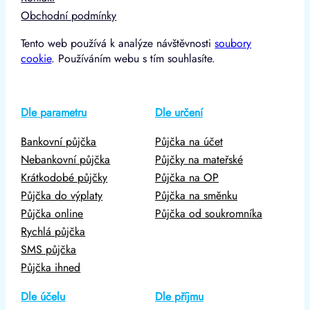
Obchodní podmínky
Tento web používá k analýze návštěvnosti
soubory
cookie
. Používáním webu s tím souhlasíte.
Dle parametru
Dle určení
Bankovní půjčka
Půjčka na účet
Nebankovní půjčka
Půjčky na mateřské
Krátkodobé půjčky
Půjčka na OP
Půjčka do výplaty
Půjčka na směnku
Půjčka online
Půjčka od soukromníka
Rychlá půjčka
SMS půjčka
Půjčka ihned
Dle účelu
Dle příjmu