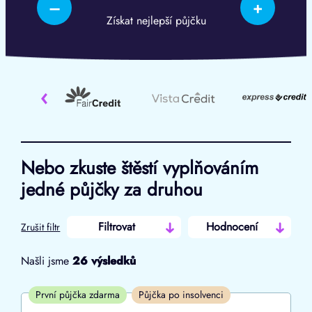
–
+
Získat nejlepší půjčku
‹
Nebo zkuste štěstí vyplňováním
jedné půjčky za druhou
Filtrovat
Hodnocení
Zrušit filtr
Našli jsme
26
výsledků
Cena
První půjčka zdarma
Půjčka po insolvenci
Od