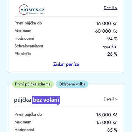
Do
Detail >
První půjčka zdarma
První půjčka do
16 000 Kč
–
Maximum
60 000 Kč
Hodnocení
94 %
ano
Schvalovatelnost
vysoká
ne
Přeplatíte
26 %
Ve zkušebce
Získat
peníze
ano
ne
První půjčka zdarma
Oblíbená volba
V exekuci
Detail >
ano
První půjčka do
15 000 Kč
ne
Maximum
15 000 Kč
Hodnocení
85 %
Po insolvenci