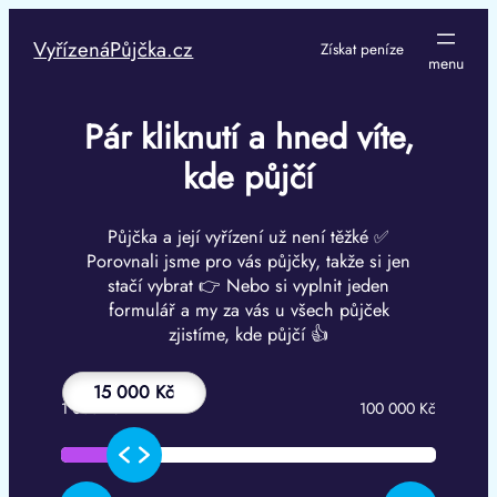
Přeskočit
na
VyřízenáPůjčka.cz
Získat peníze
obsah
Pár kliknutí a hned víte,
kde půjčí
Půjčka a její vyřízení už není těžké ✅
Porovnali jsme pro vás půjčky, takže si jen
stačí vybrat 👉 Nebo si vyplnit jeden
formulář a my za vás u všech půjček
zjistíme, kde půjčí 👍
15 000 Kč
1 000 Kč
100 000 Kč