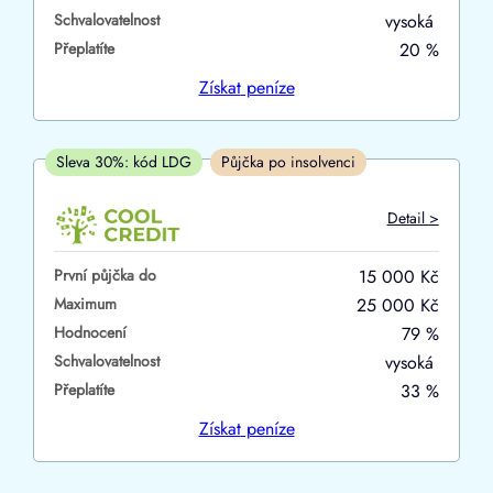
Schvalovatelnost
vysoká
ano
Přeplatíte
20 %
ne
Získat
peníze
V hotovosti
ano
Sleva 30%: kód LDG
Půjčka po insolvenci
ne
Detail >
První půjčka do
15 000 Kč
Maximum
25 000 Kč
Hodnocení
79 %
Schvalovatelnost
vysoká
Přeplatíte
33 %
Získat
peníze