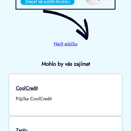
Najít půjčku
Mohlo by vás zajímat
CoolCredit
Půjčka CoolCredit
Zaplo