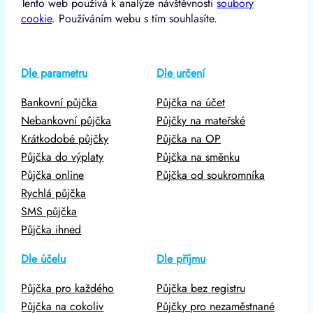
Tento web používá k analýze návštěvnosti
soubory
cookie
. Používáním webu s tím souhlasíte.
Dle parametru
Dle určení
Bankovní půjčka
Půjčka na účet
Nebankovní půjčka
Půjčky na mateřské
Krátkodobé půjčky
Půjčka na OP
Půjčka do výplaty
Půjčka na směnku
Půjčka online
Půjčka od soukromníka
Rychlá půjčka
SMS půjčka
Půjčka ihned
Dle účelu
Dle příjmu
Půjčka pro každého
Půjčka bez registru
Půjčka na cokoliv
Půjčky pro nezaměstnané