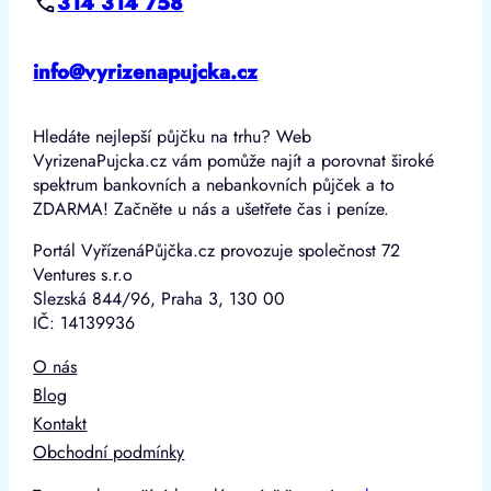
314 314 758
info@vyrizenapujcka.cz
Hledáte nejlepší půjčku na trhu? Web
VyrizenaPujcka.cz vám pomůže najít a porovnat široké
spektrum bankovních a nebankovních půjček a to
ZDARMA! Začněte u nás a ušetřete čas i peníze.
Portál VyřízenáPůjčka.cz provozuje společnost 72
Ventures s.r.o
Slezská 844/96, Praha 3, 130 00
IČ: 14139936
O nás
Blog
Kontakt
Obchodní podmínky