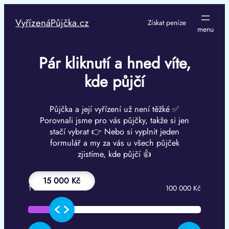
Přeskočit
na
VyřízenáPůjčka.cz
Získat peníze
obsah
Pár kliknutí a hned víte,
kde půjčí
Půjčka a její vyřízení už není těžké ✅
Porovnali jsme pro vás půjčky, takže si jen
stačí vybrat 👉 Nebo si vyplnit jeden
formulář a my za vás u všech půjček
zjistíme, kde půjčí 👍
15 000 Kč
1 000 Kč
100 000 Kč