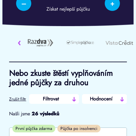
–
+
Získat nejlepší půjčku
‹
Nebo zkuste štěstí vyplňováním
jedné půjčky za druhou
Filtrovat
Hodnocení
Zrušit filtr
Našli jsme
26
výsledků
Cena
První půjčka zdarma
Půjčka po insolvenci
Od