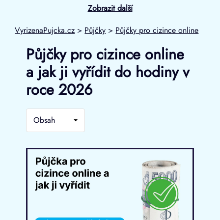
Zobrazit další
VyrizenaPujcka.cz
>
Půjčky
>
Půjčky pro cizince online
Půjčky pro cizince online
a jak ji vyřídit do hodiny v
roce 2026
Obsah