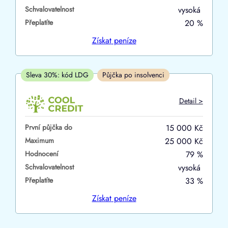
Schvalovatelnost
vysoká
ano
Přeplatíte
20 %
ne
Získat
peníze
V hotovosti
ano
Sleva 30%: kód LDG
Půjčka po insolvenci
ne
Detail >
První půjčka do
15 000 Kč
Maximum
25 000 Kč
Hodnocení
79 %
Schvalovatelnost
vysoká
Přeplatíte
33 %
Získat
peníze