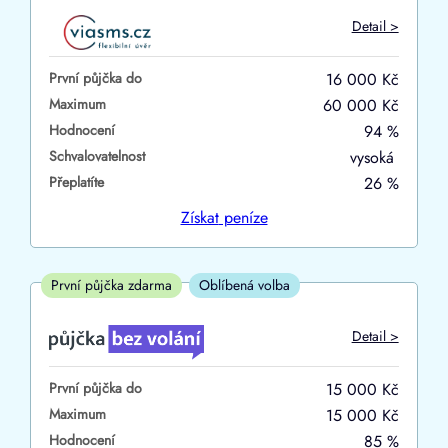
Do
Detail >
První půjčka zdarma
První půjčka do
16 000 Kč
–
Maximum
60 000 Kč
Hodnocení
94 %
ano
Schvalovatelnost
vysoká
ne
Přeplatíte
26 %
Ve zkušebce
Získat
peníze
ano
ne
První půjčka zdarma
Oblíbená volba
V exekuci
Detail >
ano
První půjčka do
15 000 Kč
ne
Maximum
15 000 Kč
Hodnocení
85 %
Po insolvenci