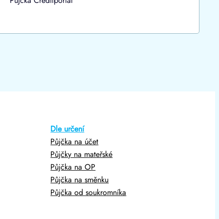
Půjčka Creditportal
Dle určení
Půjčka na účet
Půjčky na mateřské
Půjčka na OP
Půjčka na směnku
Půjčka od soukromníka