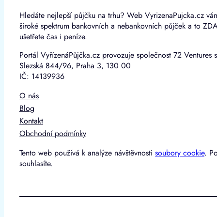
Hledáte nejlepší půjčku na trhu? Web VyrizenaPujcka.cz vá
široké spektrum bankovních a nebankovních půjček a to ZD
ušetřete čas i peníze.
Portál VyřízenáPůjčka.cz provozuje společnost 72 Ventures s
Slezská 844/96, Praha 3, 130 00
IČ: 14139936
O nás
Blog
Kontakt
Obchodní podmínky
Tento web používá k analýze návštěvnosti
soubory cookie
. P
souhlasíte.