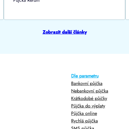
Půjčka Rerum
Zobrazit další články
Dle parametru
Bankovní půjčka
Nebankovní půjčka
Krátkodobé půjčky
Půjčka do výplaty
Půjčka online
Rychlá půjčka
SMS půjčka