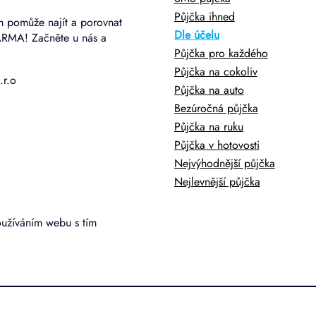
Půjčka ihned
m pomůže najít a porovnat
Dle účelu
ARMA! Začněte u nás a
Půjčka pro každého
Půjčka na cokoliv
.r.o
Půjčka na auto
Bezúročná půjčka
Půjčka na ruku
Půjčka v hotovosti
Nejvýhodnější půjčka
Nejlevnější půjčka
oužíváním webu s tím