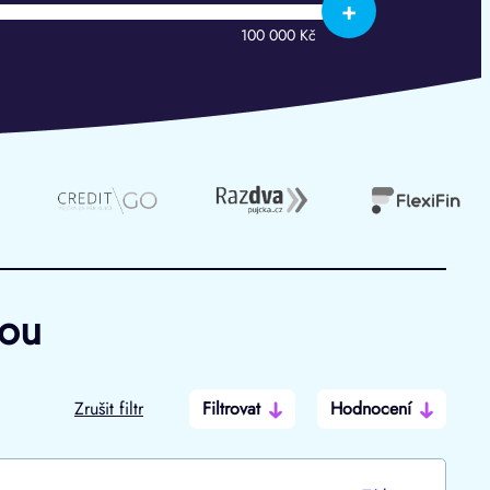
+
100 000 Kč
hou
Zrušit filtr
Filtrovat
Hodnocení
Po insolvenci
V hotovosti
ano
ano