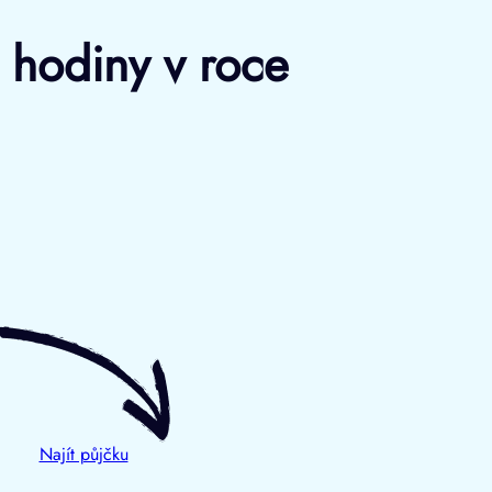
o hodiny v roce
Najít půjčku