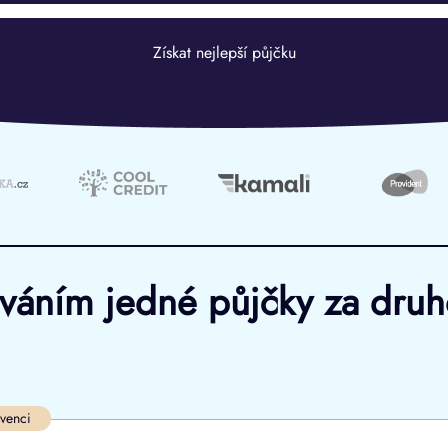
Získat nejlepší půjčku
ováním jedné půjčky za dru
Ve zkušebce
V exekuci
lvenci
ano
ano