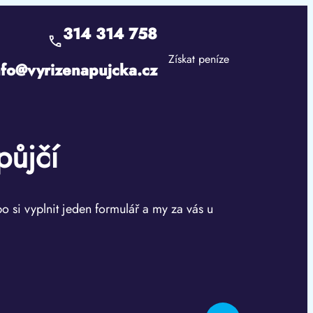
314 314 758
Získat peníze
nfo@vyrizenapujcka.cz
půjčí
bo si vyplnit jeden formulář a my za vás u