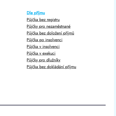
Dle příjmu
Půjčka bez registru
Půjčky pro nezaměstnané
Půjčka bez doložení příjmů
Půjčka po insolvenci
Půjčka v insolvenci
Půjčka v exekuci
Půjčky pro dlužníky
Půjčka bez dokládání příjmu