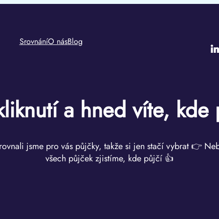
Srovnání
O nás
Blog
i
kliknutí a hned víte, kde 
rovnali jsme pro vás půjčky, takže si jen stačí vybrat 👉 Ne
všech půjček zjistíme, kde půjčí 👍