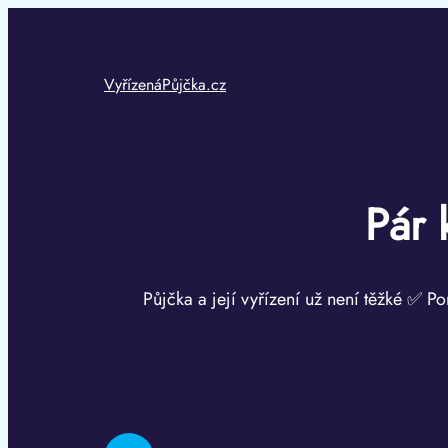
Přeskočit
na
obsah
VyřízenáPůjčka.cz
Pár 
Půjčka a její vyřízení už není těžké ✅ Po