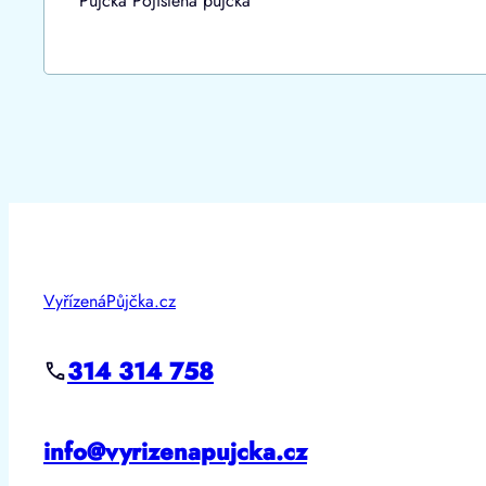
Půjčka Pojištěná půjčka
VyřízenáPůjčka.cz
314 314 758
info@vyrizenapujcka.cz