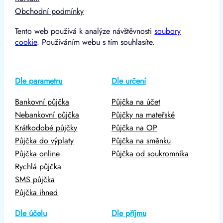
Obchodní podmínky
Tento web používá k analýze návštěvnosti
soubory
cookie
. Používáním webu s tím souhlasíte.
Dle parametru
Dle určení
Bankovní půjčka
Půjčka na účet
Nebankovní půjčka
Půjčky na mateřské
Krátkodobé půjčky
Půjčka na OP
Půjčka do výplaty
Půjčka na směnku
Půjčka online
Půjčka od soukromníka
Rychlá půjčka
SMS půjčka
Půjčka ihned
Dle účelu
Dle příjmu