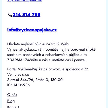
314 314 758
info@vyrizenapujcka.cz
Hledáte nejlepší půjčku na trhu? Web
VyrizenaPujcka.cz vám pomůže najít a porovnat široké
spektrum bankovních a nebankovních půjček a to
ZDARMA! Začněte u nás a ušetřete čas i peníze.
Portál VyřízenáPůjčka.cz provozuje společnost 72
Ventures s.r.o
Slezská 844/96, Praha 3, 130 00
IČ: 14139936
O nás
Blog
Kontakt