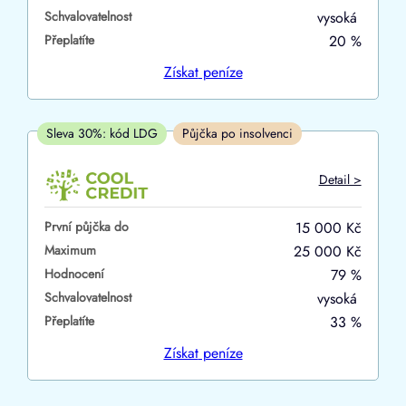
Schvalovatelnost
vysoká
ano
Přeplatíte
20 %
ne
Získat
peníze
V hotovosti
ano
Sleva 30%: kód LDG
Půjčka po insolvenci
ne
Detail >
První půjčka do
15 000 Kč
Maximum
25 000 Kč
Hodnocení
79 %
Schvalovatelnost
vysoká
Přeplatíte
33 %
Získat
peníze