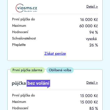
Do
Detail >
První půjčka zdarma
První půjčka do
16 000 Kč
–
Maximum
60 000 Kč
Hodnocení
94 %
ano
Schvalovatelnost
vysoká
ne
Přeplatíte
26 %
Ve zkušebce
Získat
peníze
ano
ne
První půjčka zdarma
Oblíbená volba
V exekuci
Detail >
ano
První půjčka do
15 000 Kč
ne
Maximum
15 000 Kč
Hodnocení
85 %
Po insolvenci