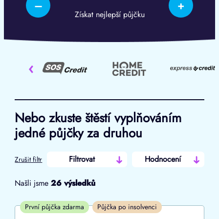
–
+
Získat nejlepší půjčku
‹
Nebo zkuste štěstí vyplňováním
jedné půjčky za druhou
Filtrovat
Hodnocení
Zrušit filtr
Našli jsme
26
výsledků
Cena
První půjčka zdarma
Půjčka po insolvenci
Od