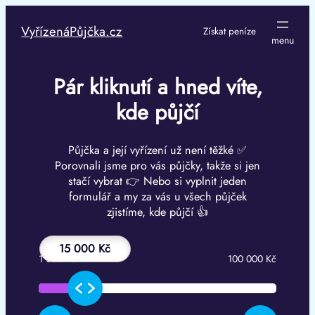
Přeskočit
na
VyřízenáPůjčka.cz
Získat peníze
obsah
Pár kliknutí a hned víte,
kde půjčí
Půjčka a její vyřízení už není těžké ✅
Porovnali jsme pro vás půjčky, takže si jen
stačí vybrat 👉 Nebo si vyplnit jeden
formulář a my za vás u všech půjček
zjistíme, kde půjčí 👍
15 000 Kč
1 000 Kč
100 000 Kč