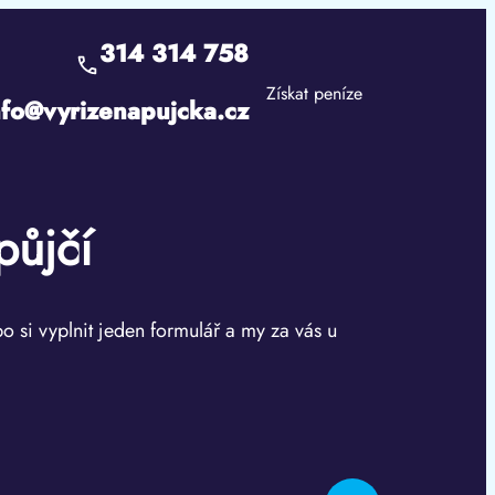
314 314 758
Získat peníze
nfo@vyrizenapujcka.cz
půjčí
bo si vyplnit jeden formulář a my za vás u