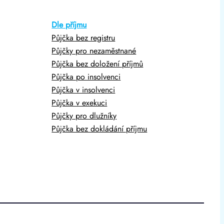
Dle příjmu
Půjčka bez registru
Půjčky pro nezaměstnané
Půjčka bez doložení příjmů
Půjčka po insolvenci
Půjčka v insolvenci
Půjčka v exekuci
Půjčky pro dlužníky
Půjčka bez dokládání příjmu