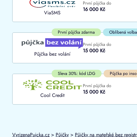
První půjčka do
ano
16 000 Kč
Do
ViaSMS
ne
První půjčka zdarma
Oblíbená volba
První půjčka do
15 000 Kč
Půjčka bez volání
Sleva 30%: kód LDG
Půjčka po inso
První půjčka do
15 000 Kč
Cool Credit
VyrizenaPujcka.cz
>
Půjčky
>
Půjčky na mateřské bez regist