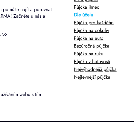
Půjčka ihned
m pomůže najít a porovnat
Dle účelu
ARMA! Začněte u nás a
Půjčka pro každého
Půjčka na cokoliv
.r.o
Půjčka na auto
Bezúročná půjčka
Půjčka na ruku
Půjčka v hotovosti
Nejvýhodnější půjčka
Nejlevnější půjčka
oužíváním webu s tím