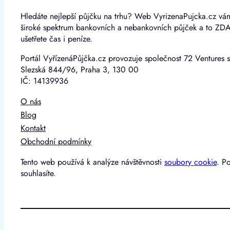
Hledáte nejlepší půjčku na trhu? Web VyrizenaPujcka.cz vá
široké spektrum bankovních a nebankovních půjček a to ZD
ušetřete čas i peníze.
Portál VyřízenáPůjčka.cz provozuje společnost 72 Ventures s
Slezská 844/96, Praha 3, 130 00
IČ: 14139936
O nás
Blog
Kontakt
Obchodní podmínky
Tento web používá k analýze návštěvnosti
soubory cookie
. P
souhlasíte.