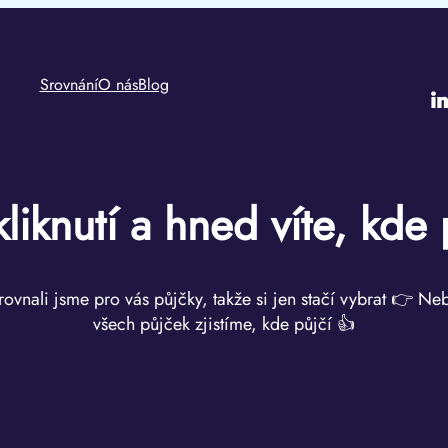
Srovnání
O nás
Blog
i
kliknutí a hned víte, kde 
rovnali jsme pro vás půjčky, takže si jen stačí vybrat 👉 Ne
všech půjček zjistíme, kde půjčí 👍