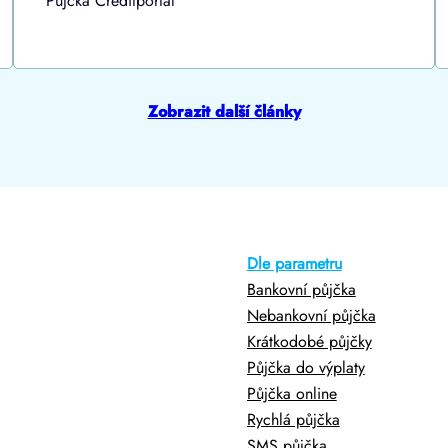
Půjčka Creditportal
Zobrazit další články
Dle parametru
Bankovní půjčka
Nebankovní půjčka
Krátkodobé půjčky
Půjčka do výplaty
Půjčka online
Rychlá půjčka
SMS půjčka