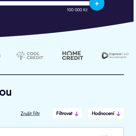
+
100 000 Kč
hou
Zrušit filtr
Filtrovat
Hodnocení
Po insolvenci
V hotovosti
ano
ano