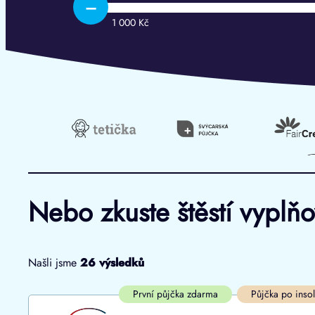
–
1 000 Kč
Nebo zkuste štěstí vyplň
Našli jsme
26
výsledků
Cena
První půjčka zdarma
První půjčka zdarma
Půjčka po inso
Od
–