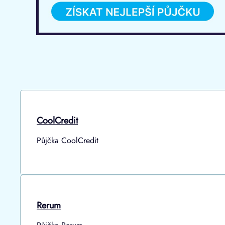
CoolCredit
Půjčka CoolCredit
Rerum