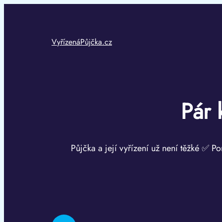
Přeskočit
na
obsah
VyřízenáPůjčka.cz
Pár 
Půjčka a její vyřízení už není těžké ✅ Po