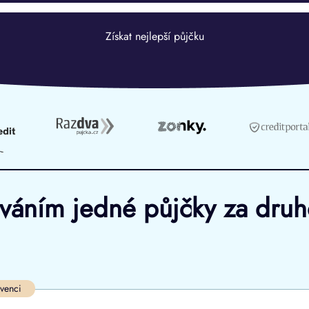
Získat nejlepší půjčku
ováním jedné půjčky za dru
Ve zkušebce
V exekuci
lvenci
ano
ano