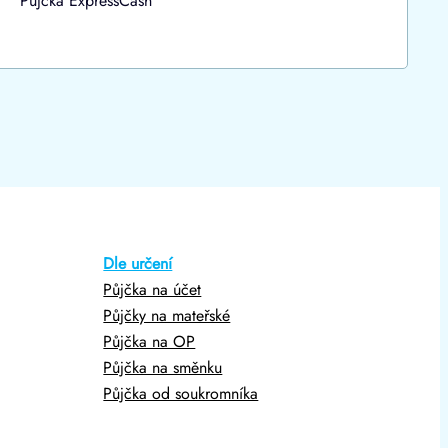
Půjčka ExpressCash
Dle určení
Půjčka na účet
Půjčky na mateřské
Půjčka na OP
Půjčka na směnku
Půjčka od soukromníka