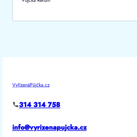
Půjčka Rerum
VyřízenáPůjčka.cz
314 314 758
info@vyrizenapujcka.cz