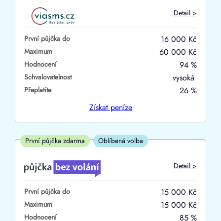
Do
Detail >
První půjčka zdarma
První půjčka do
16 000 Kč
–
Maximum
60 000 Kč
Hodnocení
94 %
ano
Schvalovatelnost
vysoká
ne
Přeplatíte
26 %
Ve zkušebce
Získat
peníze
ano
ne
První půjčka zdarma
Oblíbená volba
V exekuci
Detail >
ano
První půjčka do
15 000 Kč
ne
Maximum
15 000 Kč
Hodnocení
85 %
Po insolvenci