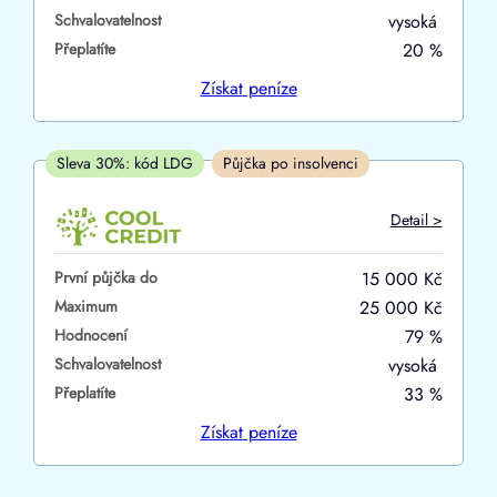
Schvalovatelnost
vysoká
ano
Přeplatíte
20 %
ne
Získat
peníze
V hotovosti
ano
Sleva 30%: kód LDG
Půjčka po insolvenci
ne
Detail >
První půjčka do
15 000 Kč
Maximum
25 000 Kč
Hodnocení
79 %
Schvalovatelnost
vysoká
Přeplatíte
33 %
Získat
peníze