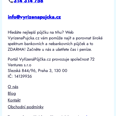
314 314 758
info@vyrizenapujcka.cz
Hledáte nejlepší půjčku na trhu? Web
VyrizenaPujcka.cz vám pomůže najít a porovnat široké
spektrum bankovních a nebankovních půjček a to
ZDARMA! Začněte u nás a ušetřete čas i peníze.
Portál VyřízenáPůjčka.cz provozuje společnost 72
Ventures s.r.o
Slezská 844/96, Praha 3, 130 00
IČ: 14139936
O nás
Blog
Kontakt
Obchodní podmínky