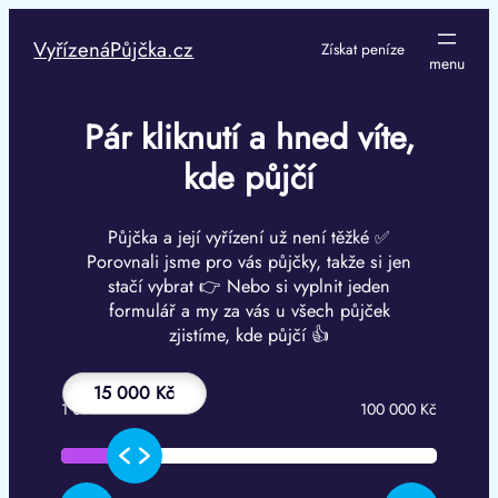
Přeskočit
na
VyřízenáPůjčka.cz
Získat peníze
obsah
Pár kliknutí a hned víte,
kde půjčí
Půjčka a její vyřízení už není těžké ✅
Porovnali jsme pro vás půjčky, takže si jen
stačí vybrat 👉 Nebo si vyplnit jeden
formulář a my za vás u všech půjček
zjistíme, kde půjčí 👍
15 000 Kč
1 000 Kč
100 000 Kč