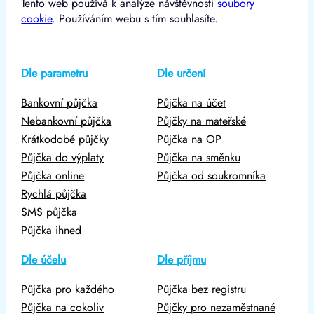
Tento web používá k analýze návštěvnosti
soubory
cookie
. Používáním webu s tím souhlasíte.
Dle parametru
Dle určení
Bankovní půjčka
Půjčka na účet
Nebankovní půjčka
Půjčky na mateřské
Krátkodobé půjčky
Půjčka na OP
Půjčka do výplaty
Půjčka na směnku
Půjčka online
Půjčka od soukromníka
Rychlá půjčka
SMS půjčka
Půjčka ihned
Dle účelu
Dle příjmu
Půjčka pro každého
Půjčka bez registru
Půjčka na cokoliv
Půjčky pro nezaměstnané