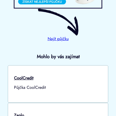
Najít půjčku
Mohlo by vás zajímat
CoolCredit
Půjčka CoolCredit
Zaplo