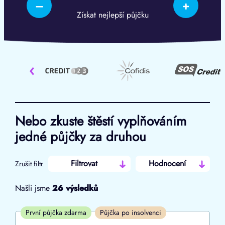
–
+
Získat nejlepší půjčku
‹
Nebo zkuste štěstí vyplňováním
jedné půjčky za druhou
Filtrovat
Hodnocení
Zrušit filtr
Našli jsme
26
výsledků
Cena
První půjčka zdarma
Půjčka po insolvenci
Od