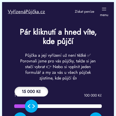
Přeskočit
na
VyřízenáPůjčka.cz
Získat peníze
obsah
Pár kliknutí a hned víte,
kde půjčí
Půjčka a její vyřízení už není těžké ✅
Porovnali jsme pro vás půjčky, takže si jen
stačí vybrat 👉 Nebo si vyplnit jeden
formulář a my za vás u všech půjček
zjistíme, kde půjčí 👍
15 000 Kč
1 000 Kč
100 000 Kč