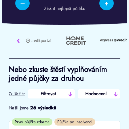
–
+
Získat nejlepší půjčku
‹
Nebo zkuste štěstí vyplňováním
jedné půjčky za druhou
Filtrovat
Hodnocení
Zrušit filtr
Našli jsme
26
výsledků
Cena
První půjčka zdarma
Půjčka po insolvenci
Od