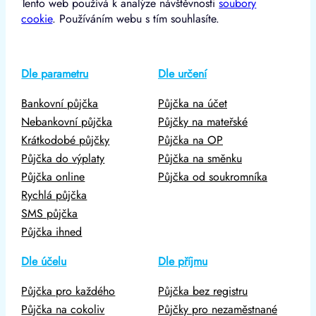
Tento web používá k analýze návštěvnosti
soubory
cookie
. Používáním webu s tím souhlasíte.
Dle parametru
Dle určení
Bankovní půjčka
Půjčka na účet
Nebankovní půjčka
Půjčky na mateřské
Krátkodobé půjčky
Půjčka na OP
Půjčka do výplaty
Půjčka na směnku
Půjčka online
Půjčka od soukromníka
Rychlá půjčka
SMS půjčka
Půjčka ihned
Dle účelu
Dle příjmu
Půjčka pro každého
Půjčka bez registru
Půjčka na cokoliv
Půjčky pro nezaměstnané