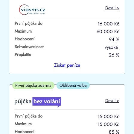
Do
Detail >
První půjčka zdarma
První půjčka do
16 000 Kč
–
Maximum
60 000 Kč
Hodnocení
94 %
ano
Schvalovatelnost
vysoká
ne
Přeplatíte
26 %
Ve zkušebce
Získat
peníze
ano
ne
První půjčka zdarma
Oblíbená volba
V exekuci
Detail >
ano
První půjčka do
15 000 Kč
ne
Maximum
15 000 Kč
Hodnocení
85 %
Po insolvenci