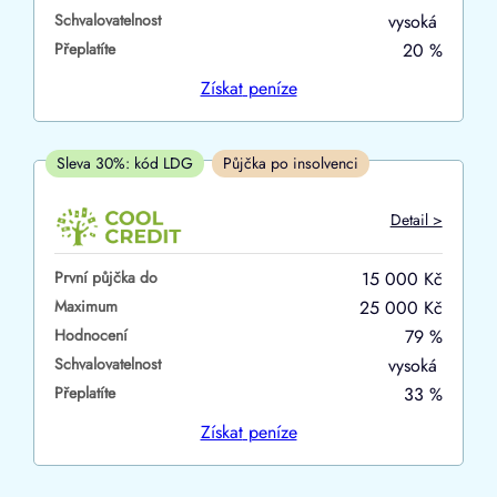
Schvalovatelnost
vysoká
ano
Přeplatíte
20 %
ne
Získat
peníze
V hotovosti
ano
Sleva 30%: kód LDG
Půjčka po insolvenci
ne
Detail >
První půjčka do
15 000 Kč
Maximum
25 000 Kč
Hodnocení
79 %
Schvalovatelnost
vysoká
Přeplatíte
33 %
Získat
peníze