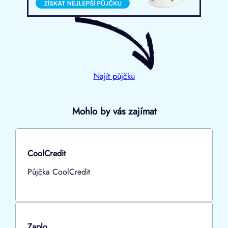
Najít půjčku
Mohlo by vás zajímat
CoolCredit
Půjčka CoolCredit
Zaplo