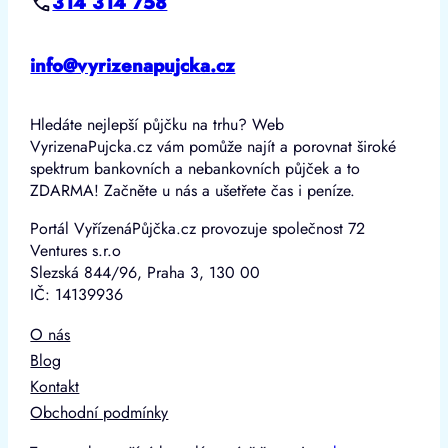
314 314 758
info@vyrizenapujcka.cz
Hledáte nejlepší půjčku na trhu? Web
VyrizenaPujcka.cz vám pomůže najít a porovnat široké
spektrum bankovních a nebankovních půjček a to
ZDARMA! Začněte u nás a ušetřete čas i peníze.
Portál VyřízenáPůjčka.cz provozuje společnost 72
Ventures s.r.o
Slezská 844/96, Praha 3, 130 00
IČ: 14139936
O nás
Blog
Kontakt
Obchodní podmínky