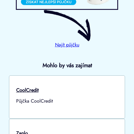
Najít půjčku
Mohlo by vás zajímat
CoolCredit
Půjčka CoolCredit
Zaplo