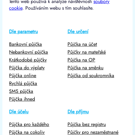
Tento web používá k analýze návštěvnosti
soubory
cookie
. Používáním webu s tím souhlasíte.
Dle parametru
Dle určení
Bankovní půjčka
Půjčka na účet
Nebankovní půjčka
Půjčky na mateřské
Krátkodobé půjčky
Půjčka na OP
Půjčka do výplaty
Půjčka na směnku
Půjčka online
Půjčka od soukromníka
Rychlá půjčka
SMS půjčka
Půjčka ihned
Dle účelu
Dle příjmu
Půjčka pro každého
Půjčka bez registru
Půjčka na cokoliv
Půjčky pro nezaměstnané