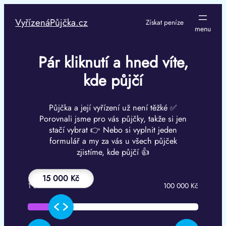
Přeskočit
na
VyřízenáPůjčka.cz
Získat peníze
obsah
Pár kliknutí a hned víte,
kde půjčí
Půjčka a její vyřízení už není těžké ✅
Porovnali jsme pro vás půjčky, takže si jen
stačí vybrat 👉 Nebo si vyplnit jeden
formulář a my za vás u všech půjček
zjistíme, kde půjčí 👍
15 000 Kč
1 000 Kč
100 000 Kč