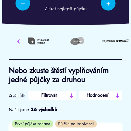
–
+
Získat nejlepší půjčku
‹
Nebo zkuste štěstí vyplňováním
jedné půjčky za druhou
Filtrovat
Hodnocení
Zrušit filtr
Našli jsme
26
výsledků
Cena
První půjčka zdarma
Půjčka po insolvenci
Od