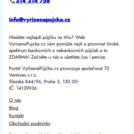
314 314 758
info@vyrizenapujcka.cz
Hledáte nejlepší půjčku na trhu? Web
VyrizenaPujcka.cz vám pomůže najít a porovnat široké
spektrum bankovních a nebankovních půjček a to
ZDARMA! Začněte u nás a ušetřete čas i peníze.
Portál VyřízenáPůjčka.cz provozuje společnost 72
Ventures s.r.o
Slezská 844/96, Praha 3, 130 00
IČ: 14139936
O nás
Blog
Kontakt
Obchodní podmínky