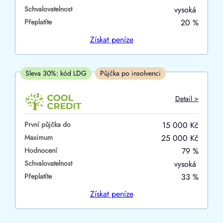
Schvalovatelnost
vysoká
ano
Přeplatíte
20 %
ne
Získat
peníze
V hotovosti
ano
Sleva 30%: kód LDG
Půjčka po insolvenci
ne
Detail >
První půjčka do
15 000 Kč
Maximum
25 000 Kč
Hodnocení
79 %
Schvalovatelnost
vysoká
Přeplatíte
33 %
Získat
peníze