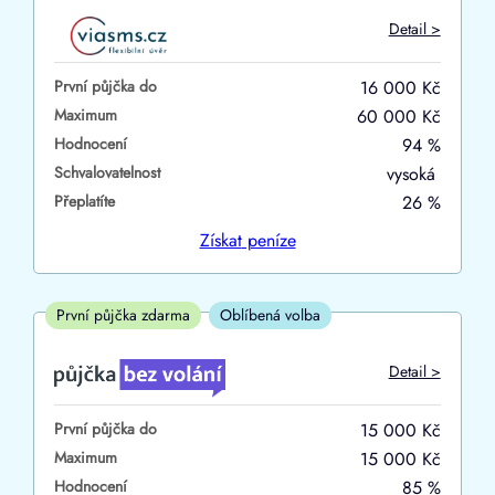
Do
Detail >
První půjčka zdarma
První půjčka do
16 000 Kč
–
Maximum
60 000 Kč
Hodnocení
94 %
ano
Schvalovatelnost
vysoká
ne
Přeplatíte
26 %
Ve zkušebce
Získat
peníze
ano
ne
První půjčka zdarma
Oblíbená volba
V exekuci
Detail >
ano
První půjčka do
15 000 Kč
ne
Maximum
15 000 Kč
Hodnocení
85 %
Po insolvenci