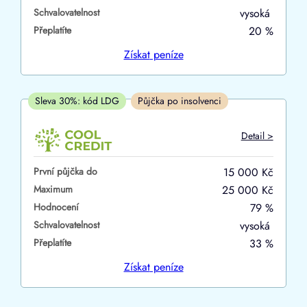
Schvalovatelnost
vysoká
ano
Přeplatíte
20 %
ne
Získat
peníze
V hotovosti
ano
Sleva 30%: kód LDG
Půjčka po insolvenci
ne
Detail >
První půjčka do
15 000 Kč
Maximum
25 000 Kč
Hodnocení
79 %
Schvalovatelnost
vysoká
Přeplatíte
33 %
Získat
peníze