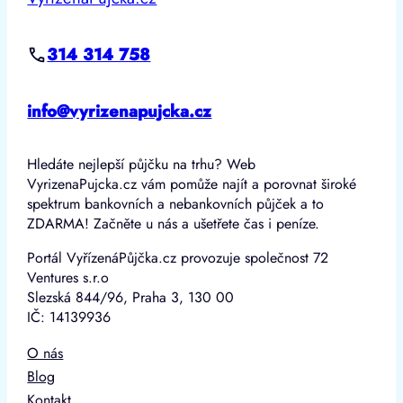
314 314 758
info@vyrizenapujcka.cz
Hledáte nejlepší půjčku na trhu? Web
VyrizenaPujcka.cz vám pomůže najít a porovnat široké
spektrum bankovních a nebankovních půjček a to
ZDARMA! Začněte u nás a ušetřete čas i peníze.
Portál VyřízenáPůjčka.cz provozuje společnost 72
Ventures s.r.o
Slezská 844/96, Praha 3, 130 00
IČ: 14139936
O nás
Blog
Kontakt