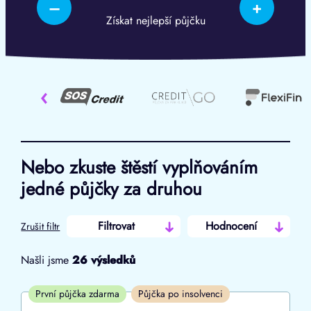
–
+
Získat nejlepší půjčku
‹
Nebo zkuste štěstí vyplňováním
jedné půjčky za druhou
Filtrovat
Hodnocení
Zrušit filtr
Našli jsme
26
výsledků
Cena
První půjčka zdarma
Půjčka po insolvenci
Od