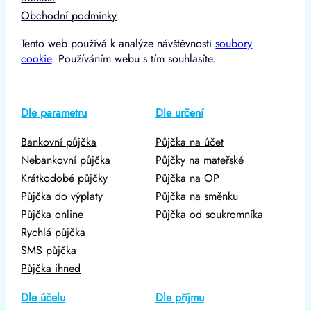
Obchodní podmínky
Tento web používá k analýze návštěvnosti
soubory
cookie
. Používáním webu s tím souhlasíte.
Dle parametru
Dle určení
Bankovní půjčka
Půjčka na účet
Nebankovní půjčka
Půjčky na mateřské
Krátkodobé půjčky
Půjčka na OP
Půjčka do výplaty
Půjčka na směnku
Půjčka online
Půjčka od soukromníka
Rychlá půjčka
SMS půjčka
Půjčka ihned
Dle účelu
Dle příjmu