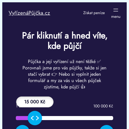
Přeskočit
na
VyřízenáPůjčka.cz
Získat peníze
obsah
Pár kliknutí a hned víte,
kde půjčí
Půjčka a její vyřízení už není těžké ✅
Porovnali jsme pro vás půjčky, takže si jen
stačí vybrat 👉 Nebo si vyplnit jeden
formulář a my za vás u všech půjček
zjistíme, kde půjčí 👍
15 000 Kč
1 000 Kč
100 000 Kč