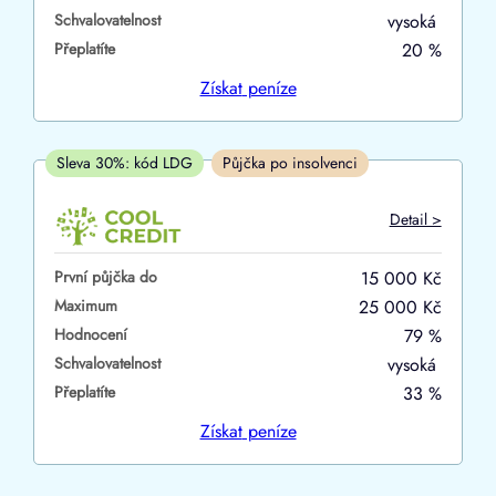
Schvalovatelnost
vysoká
ano
Přeplatíte
20 %
ne
Získat
peníze
V hotovosti
ano
Sleva 30%: kód LDG
Půjčka po insolvenci
ne
Detail >
První půjčka do
15 000 Kč
Maximum
25 000 Kč
Hodnocení
79 %
Schvalovatelnost
vysoká
Přeplatíte
33 %
Získat
peníze