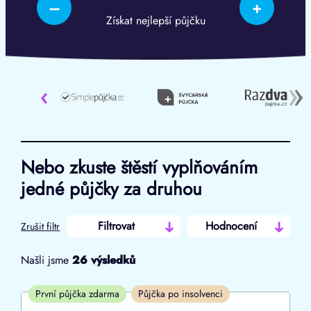
–
+
Získat nejlepší půjčku
‹
Nebo zkuste štěstí vyplňováním
jedné půjčky za druhou
Filtrovat
Hodnocení
Zrušit filtr
Našli jsme
26
výsledků
Cena
První půjčka zdarma
Půjčka po insolvenci
Od