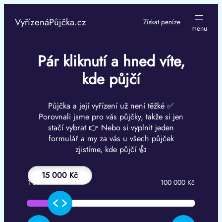
Přeskočit
na
VyřízenáPůjčka.cz
Získat peníze
obsah
Pár kliknutí a hned víte,
kde půjčí
Půjčka a její vyřízení už není těžké ✅
Porovnali jsme pro vás půjčky, takže si jen
stačí vybrat 👉 Nebo si vyplnit jeden
formulář a my za vás u všech půjček
zjistíme, kde půjčí 👍
15 000 Kč
1 000 Kč
100 000 Kč