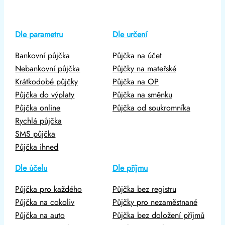
Dle parametru
Dle určení
Bankovní půjčka
Půjčka na účet
Nebankovní půjčka
Půjčky na mateřské
Krátkodobé půjčky
Půjčka na OP
Půjčka do výplaty
Půjčka na směnku
Půjčka online
Půjčka od soukromníka
Rychlá půjčka
SMS půjčka
Půjčka ihned
Dle účelu
Dle příjmu
Půjčka pro každého
Půjčka bez registru
Půjčka na cokoliv
Půjčky pro nezaměstnané
Půjčka na auto
Půjčka bez doložení příjmů