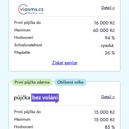
Do
Detail >
První půjčka zdarma
První půjčka do
16 000 Kč
–
Maximum
60 000 Kč
Hodnocení
94 %
ano
Schvalovatelnost
vysoká
ne
Přeplatíte
26 %
Ve zkušebce
Získat
peníze
ano
ne
První půjčka zdarma
Oblíbená volba
V exekuci
Detail >
ano
První půjčka do
15 000 Kč
ne
Maximum
15 000 Kč
Hodnocení
85 %
Po insolvenci