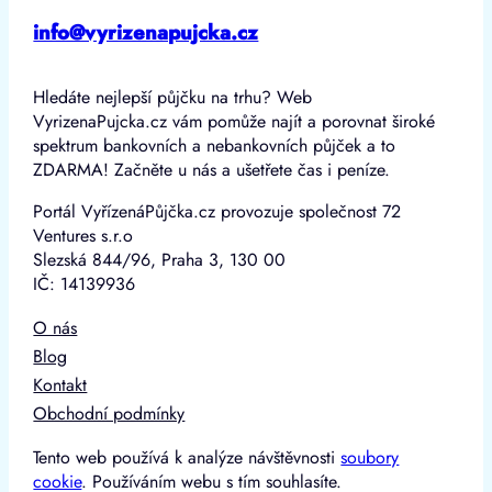
info@vyrizenapujcka.cz
Hledáte nejlepší půjčku na trhu? Web
VyrizenaPujcka.cz vám pomůže najít a porovnat široké
spektrum bankovních a nebankovních půjček a to
ZDARMA! Začněte u nás a ušetřete čas i peníze.
Portál VyřízenáPůjčka.cz provozuje společnost 72
Ventures s.r.o
Slezská 844/96, Praha 3, 130 00
IČ: 14139936
O nás
Blog
Kontakt
Obchodní podmínky
Tento web používá k analýze návštěvnosti
soubory
cookie
. Používáním webu s tím souhlasíte.