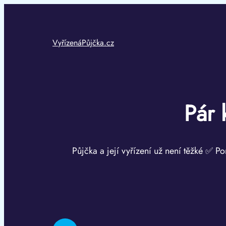
Přeskočit
na
obsah
VyřízenáPůjčka.cz
Pár 
Půjčka a její vyřízení už není těžké ✅ Po