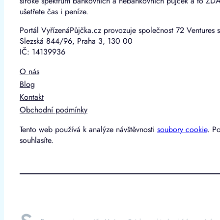
široké spektrum bankovních a nebankovních půjček a to ZD
ušetřete čas i peníze.
Portál VyřízenáPůjčka.cz provozuje společnost 72 Ventures s
Slezská 844/96, Praha 3, 130 00
IČ: 14139936
O nás
Blog
Kontakt
Obchodní podmínky
Tento web používá k analýze návštěvnosti
soubory cookie
. P
souhlasíte.