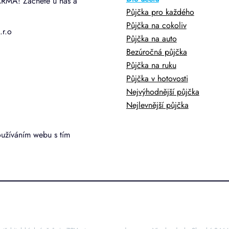
ARMA! Začněte u nás a
Půjčka pro každého
Půjčka na cokoliv
.r.o
Půjčka na auto
Bezúročná půjčka
Půjčka na ruku
Půjčka v hotovosti
Nejvýhodnější půjčka
Nejlevnější půjčka
oužíváním webu s tím