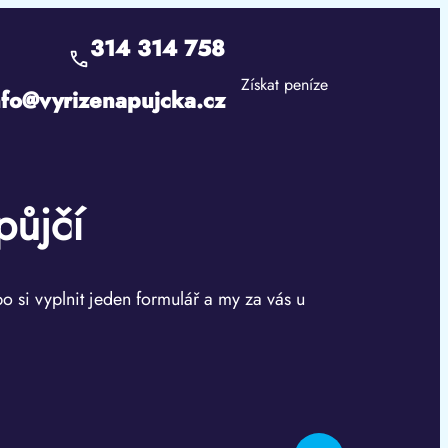
314 314 758
Získat peníze
nfo@vyrizenapujcka.cz
půjčí
bo si vyplnit jeden formulář a my za vás u