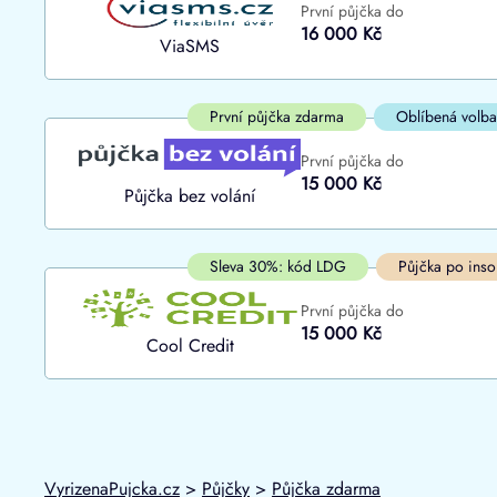
První půjčka do
ano
16 000 Kč
Do
ViaSMS
ne
První půjčka zdarma
Oblíbená volba
První půjčka do
15 000 Kč
Půjčka bez volání
Sleva 30%: kód LDG
Půjčka po inso
První půjčka do
15 000 Kč
Cool Credit
VyrizenaPujcka.cz
>
Půjčky
>
Půjčka zdarma