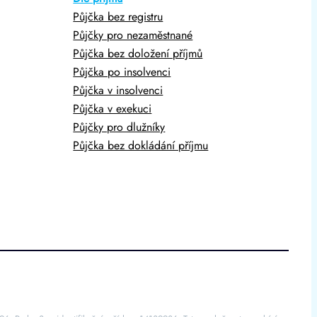
Půjčka bez registru
Půjčky pro nezaměstnané
Půjčka bez doložení příjmů
Půjčka po insolvenci
Půjčka v insolvenci
Půjčka v exekuci
Půjčky pro dlužníky
Půjčka bez dokládání příjmu