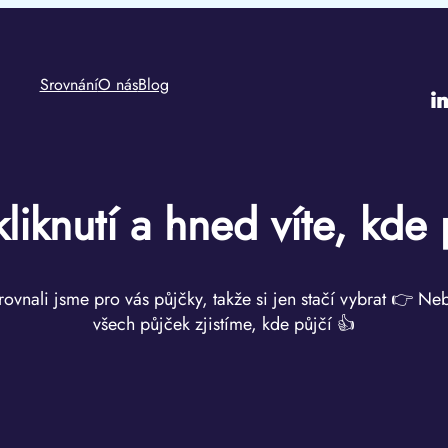
Srovnání
O nás
Blog
i
kliknutí a hned víte, kde 
rovnali jsme pro vás půjčky, takže si jen stačí vybrat 👉 Ne
všech půjček zjistíme, kde půjčí 👍