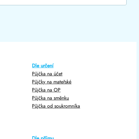
Dle určení
Půjčka na účet
Půjčky na mateřské
Půjčka na OP
Půjčka na směnku
Půjčka od soukromníka
Dle příjmu