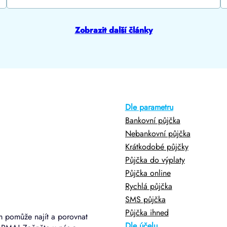
Zobrazit další články
Dle parametru
Bankovní půjčka
Nebankovní půjčka
Krátkodobé půjčky
Půjčka do výplaty
Půjčka online
Rychlá půjčka
SMS půjčka
Půjčka ihned
m pomůže najít a porovnat
Dle účelu