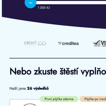
–
1 000 Kč
Nebo zkuste štěstí vyplň
Našli jsme
26
výsledků
Cena
První půjčka zdarma
První půjčka zdarma
Půjčka po inso
Od
–