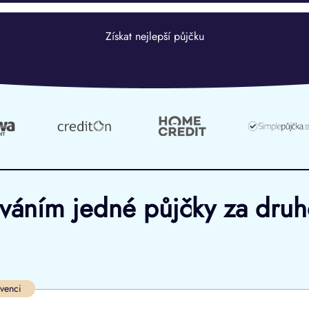
Získat nejlepší půjčku
ováním jedné půjčky za dru
Ve zkušebce
V exekuci
lvenci
ano
ano