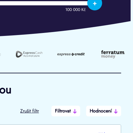
+
100 000 Kč
hou
Zrušit filtr
Filtrovat
Hodnocení
Po insolvenci
V hotovosti
ano
ano