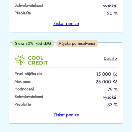
Schvalovatelnost
vysoká
ano
Přeplatíte
20 %
ne
Získat
peníze
V hotovosti
ano
Sleva 30%: kód LDG
Půjčka po insolvenci
ne
Detail >
První půjčka do
15 000 Kč
Maximum
25 000 Kč
Hodnocení
79 %
Schvalovatelnost
vysoká
Přeplatíte
33 %
Získat
peníze