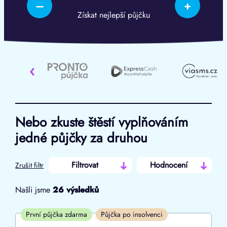
–
+
Získat nejlepší půjčku
‹
Nebo zkuste štěstí vyplňováním
jedné půjčky za druhou
Filtrovat
Hodnocení
Zrušit filtr
Našli jsme
26
výsledků
Cena
První půjčka zdarma
Půjčka po insolvenci
Od