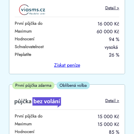
Do
Detail >
První půjčka zdarma
První půjčka do
16 000 Kč
–
Maximum
60 000 Kč
Hodnocení
94 %
ano
Schvalovatelnost
vysoká
ne
Přeplatíte
26 %
Ve zkušebce
Získat
peníze
ano
ne
První půjčka zdarma
Oblíbená volba
V exekuci
Detail >
ano
První půjčka do
15 000 Kč
ne
Maximum
15 000 Kč
Hodnocení
85 %
Po insolvenci