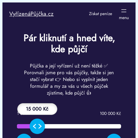
Přeskočit
na
VyřízenáPůjčka.cz
Získat peníze
obsah
Pár kliknutí a hned víte,
kde půjčí
Půjčka a její vyřízení už není těžké ✅
Porovnali jsme pro vás půjčky, takže si jen
stačí vybrat 👉 Nebo si vyplnit jeden
formulář a my za vás u všech půjček
zjistíme, kde půjčí 👍
15 000 Kč
1 000 Kč
100 000 Kč