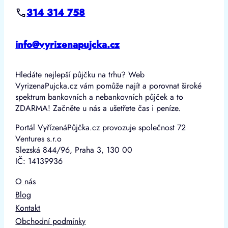
314 314 758
info@vyrizenapujcka.cz
Hledáte nejlepší půjčku na trhu? Web
VyrizenaPujcka.cz vám pomůže najít a porovnat široké
spektrum bankovních a nebankovních půjček a to
ZDARMA! Začněte u nás a ušetřete čas i peníze.
Portál VyřízenáPůjčka.cz provozuje společnost 72
Ventures s.r.o
Slezská 844/96, Praha 3, 130 00
IČ: 14139936
O nás
Blog
Kontakt
Obchodní podmínky