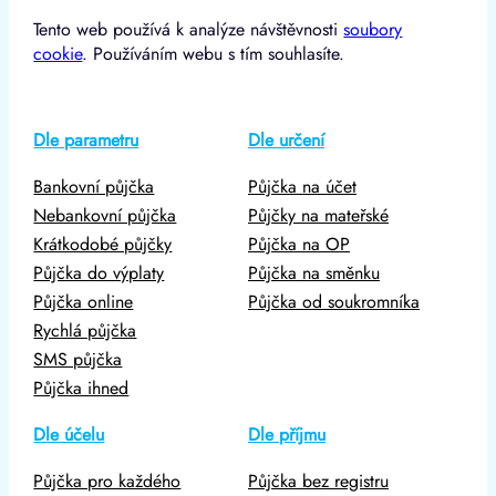
Tento web používá k analýze návštěvnosti
soubory
cookie
. Používáním webu s tím souhlasíte.
Dle parametru
Dle určení
Bankovní půjčka
Půjčka na účet
Nebankovní půjčka
Půjčky na mateřské
Krátkodobé půjčky
Půjčka na OP
Půjčka do výplaty
Půjčka na směnku
Půjčka online
Půjčka od soukromníka
Rychlá půjčka
SMS půjčka
Půjčka ihned
Dle účelu
Dle příjmu
Půjčka pro každého
Půjčka bez registru