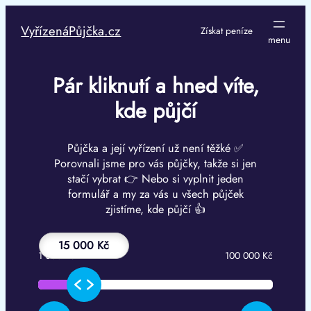
Přeskočit
na
VyřízenáPůjčka.cz
Získat peníze
obsah
Pár kliknutí a hned víte,
kde půjčí
Půjčka a její vyřízení už není těžké ✅
Porovnali jsme pro vás půjčky, takže si jen
stačí vybrat 👉 Nebo si vyplnit jeden
formulář a my za vás u všech půjček
zjistíme, kde půjčí 👍
15 000 Kč
1 000 Kč
100 000 Kč