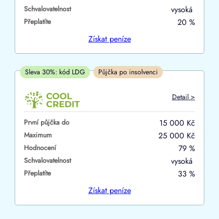
Schvalovatelnost
vysoká
ano
Přeplatíte
20 %
ne
Získat
peníze
V hotovosti
ano
Sleva 30%: kód LDG
Půjčka po insolvenci
ne
Detail >
První půjčka do
15 000 Kč
Maximum
25 000 Kč
Hodnocení
79 %
Schvalovatelnost
vysoká
Přeplatíte
33 %
Získat
peníze