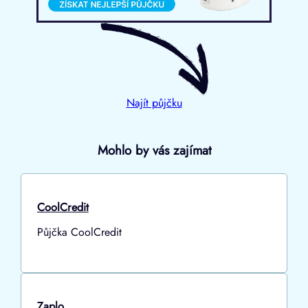
Najít půjčku
Mohlo by vás zajímat
CoolCredit
Půjčka CoolCredit
Zaplo