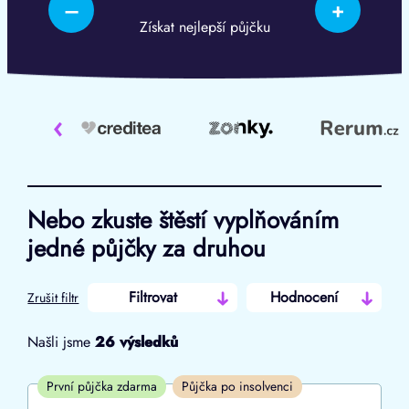
–
+
Získat nejlepší půjčku
‹
Nebo zkuste štěstí vyplňováním
jedné půjčky za druhou
Filtrovat
Hodnocení
Zrušit filtr
Našli jsme
26
výsledků
Cena
První půjčka zdarma
Půjčka po insolvenci
Od