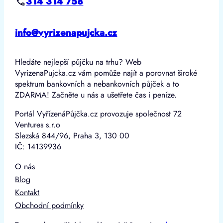
314 314 758
info@vyrizenapujcka.cz
Hledáte nejlepší půjčku na trhu? Web
VyrizenaPujcka.cz vám pomůže najít a porovnat široké
spektrum bankovních a nebankovních půjček a to
ZDARMA! Začněte u nás a ušetřete čas i peníze.
Portál VyřízenáPůjčka.cz provozuje společnost 72
Ventures s.r.o
Slezská 844/96, Praha 3, 130 00
IČ: 14139936
O nás
Blog
Kontakt
Obchodní podmínky