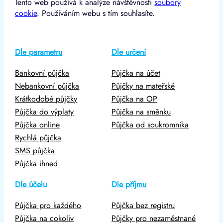
Tento web používá k analýze návštěvnosti
soubory
cookie
. Používáním webu s tím souhlasíte.
Dle parametru
Dle určení
Bankovní půjčka
Půjčka na účet
Nebankovní půjčka
Půjčky na mateřské
Krátkodobé půjčky
Půjčka na OP
Půjčka do výplaty
Půjčka na směnku
Půjčka online
Půjčka od soukromníka
Rychlá půjčka
SMS půjčka
Půjčka ihned
Dle účelu
Dle příjmu
Půjčka pro každého
Půjčka bez registru
Půjčka na cokoliv
Půjčky pro nezaměstnané