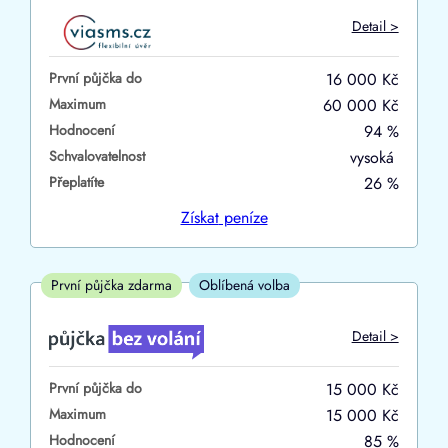
Do
Detail >
První půjčka zdarma
První půjčka do
16 000 Kč
–
Maximum
60 000 Kč
Hodnocení
94 %
ano
Schvalovatelnost
vysoká
ne
Přeplatíte
26 %
Ve zkušebce
Získat
peníze
ano
ne
První půjčka zdarma
Oblíbená volba
V exekuci
Detail >
ano
První půjčka do
15 000 Kč
ne
Maximum
15 000 Kč
Hodnocení
85 %
Po insolvenci