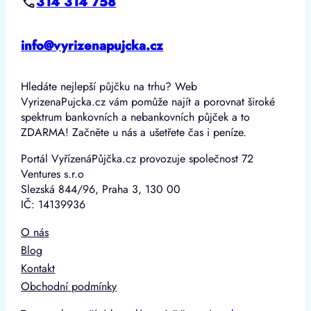
314 314 758
info@vyrizenapujcka.cz
Hledáte nejlepší půjčku na trhu? Web
VyrizenaPujcka.cz vám pomůže najít a porovnat široké
spektrum bankovních a nebankovních půjček a to
ZDARMA! Začněte u nás a ušetřete čas i peníze.
Portál VyřízenáPůjčka.cz provozuje společnost 72
Ventures s.r.o
Slezská 844/96, Praha 3, 130 00
IČ: 14139936
O nás
Blog
Kontakt
Obchodní podmínky