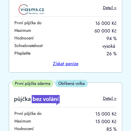
Do
Detail >
První půjčka zdarma
První půjčka do
16 000 Kč
–
Maximum
60 000 Kč
Hodnocení
94 %
ano
Schvalovatelnost
vysoká
ne
Přeplatíte
26 %
Ve zkušebce
Získat
peníze
ano
ne
První půjčka zdarma
Oblíbená volba
V exekuci
Detail >
ano
První půjčka do
15 000 Kč
ne
Maximum
15 000 Kč
Hodnocení
85 %
Po insolvenci