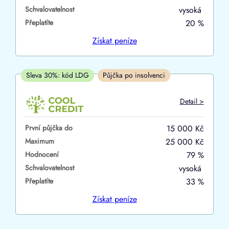
Schvalovatelnost
vysoká
ano
Přeplatíte
20 %
ne
Získat
peníze
V hotovosti
ano
Sleva 30%: kód LDG
Půjčka po insolvenci
ne
Detail >
První půjčka do
15 000 Kč
Maximum
25 000 Kč
Hodnocení
79 %
Schvalovatelnost
vysoká
Přeplatíte
33 %
Získat
peníze