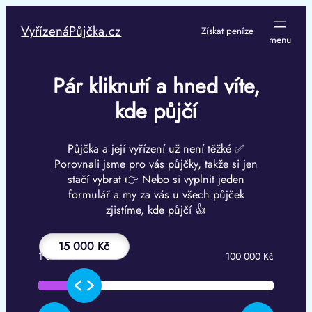
Přeskočit
na
VyřízenáPůjčka.cz
Získat peníze
obsah
Pár kliknutí a hned víte,
kde půjčí
Půjčka a její vyřízení už není těžké ✅
Porovnali jsme pro vás půjčky, takže si jen
stačí vybrat 👉 Nebo si vyplnit jeden
formulář a my za vás u všech půjček
zjistíme, kde půjčí 👍
15 000 Kč
1 000 Kč
100 000 Kč