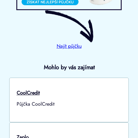
Najít půjčku
Mohlo by vás zajímat
CoolCredit
Půjčka CoolCredit
Zaplo