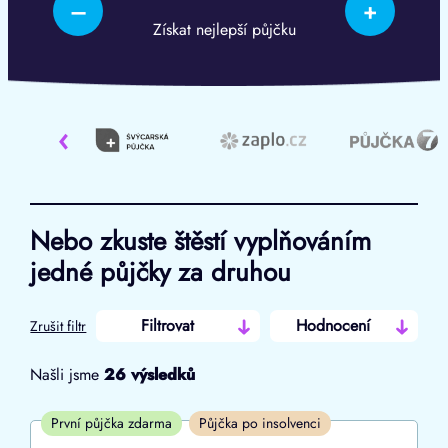
–
+
Získat nejlepší půjčku
‹
Nebo zkuste štěstí vyplňováním
jedné půjčky za druhou
Filtrovat
Hodnocení
Zrušit filtr
Našli jsme
26
výsledků
Cena
První půjčka zdarma
Půjčka po insolvenci
Od