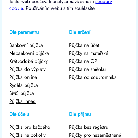
Tento web používá k analýze návštěvnosti
soubory
cookie
. Používáním webu s tím souhlasíte.
Dle parametru
Dle určení
Bankovní půjčka
Půjčka na účet
Nebankovní půjčka
Půjčky na mateřské
Krátkodobé půjčky
Půjčka na OP
Půjčka do výplaty
Půjčka na směnku
Půjčka online
Půjčka od soukromníka
Rychlá půjčka
SMS půjčka
Půjčka ihned
Dle účelu
Dle příjmu
Půjčka pro každého
Půjčka bez registru
Půjčka na cokoliv
Půjčky pro nezaměstnané