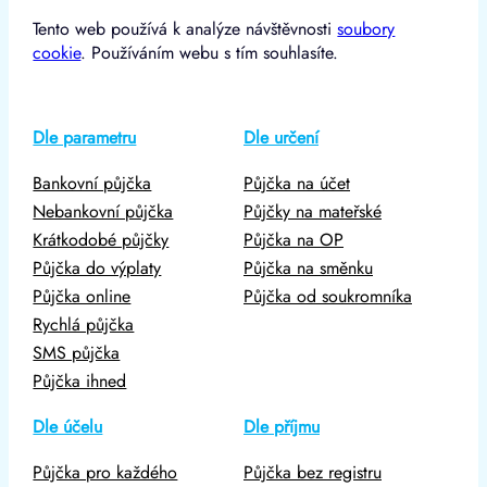
Tento web používá k analýze návštěvnosti
soubory
cookie
. Používáním webu s tím souhlasíte.
Dle parametru
Dle určení
Bankovní půjčka
Půjčka na účet
Nebankovní půjčka
Půjčky na mateřské
Krátkodobé půjčky
Půjčka na OP
Půjčka do výplaty
Půjčka na směnku
Půjčka online
Půjčka od soukromníka
Rychlá půjčka
SMS půjčka
Půjčka ihned
Dle účelu
Dle příjmu
Půjčka pro každého
Půjčka bez registru