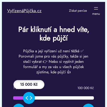
Přeskočit
na
VyřízenáPůjčka.cz
Získat peníze
obsah
Pár kliknutí a hned víte,
kde půjčí
Půjčka a její vyřízení už není těžké ✅
Porovnali jsme pro vás půjčky, takže si jen
stačí vybrat 👉 Nebo si vyplnit jeden
formulář a my za vás u všech půjček
zjistíme, kde půjčí 👍
15 000 Kč
1 000 Kč
100 000 Kč