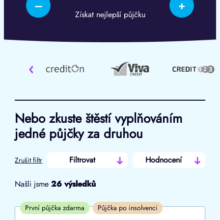
–
+
Získat nejlepší půjčku
‹
Nebo zkuste štěstí vyplňováním
jedné půjčky za druhou
Filtrovat
Hodnocení
Zrušit filtr
Našli jsme
26
výsledků
Cena
První půjčka zdarma
Půjčka po insolvenci
Od