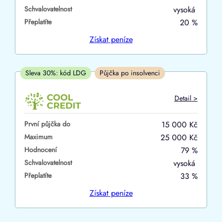
Schvalovatelnost
vysoká
ano
Přeplatíte
20 %
ne
Získat
peníze
V hotovosti
ano
Sleva 30%: kód LDG
Půjčka po insolvenci
ne
Detail >
První půjčka do
15 000 Kč
Maximum
25 000 Kč
Hodnocení
79 %
Schvalovatelnost
vysoká
Přeplatíte
33 %
Získat
peníze