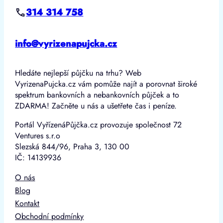
314 314 758
info@vyrizenapujcka.cz
Hledáte nejlepší půjčku na trhu? Web
VyrizenaPujcka.cz vám pomůže najít a porovnat široké
spektrum bankovních a nebankovních půjček a to
ZDARMA! Začněte u nás a ušetřete čas i peníze.
Portál VyřízenáPůjčka.cz provozuje společnost 72
Ventures s.r.o
Slezská 844/96, Praha 3, 130 00
IČ: 14139936
O nás
Blog
Kontakt
Obchodní podmínky