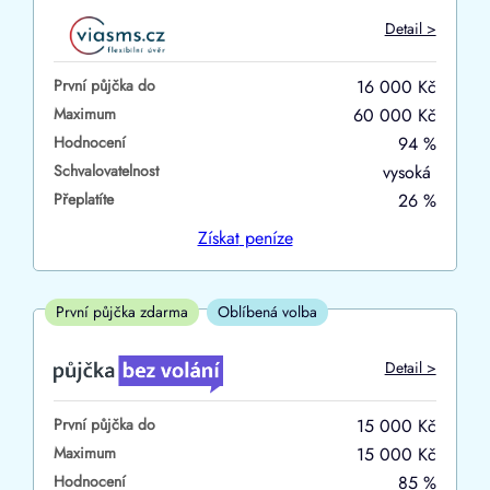
Do
Detail >
První půjčka zdarma
První půjčka do
16 000 Kč
–
Maximum
60 000 Kč
Hodnocení
94 %
ano
Schvalovatelnost
vysoká
ne
Přeplatíte
26 %
Ve zkušebce
Získat
peníze
ano
ne
První půjčka zdarma
Oblíbená volba
V exekuci
Detail >
ano
První půjčka do
15 000 Kč
ne
Maximum
15 000 Kč
Hodnocení
85 %
Po insolvenci