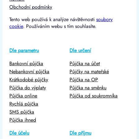
Obchodní podmínky
Tento web používá k analýze návštěvnosti
soubory
cookie
. Používáním webu s tím souhlasíte.
Dle parametru
Dle určení
Bankovní půjčka
Půjčka na účet
Nebankovní půjčka
Půjčky na mateřské
Krátkodobé půjčky
Půjčka na OP
Půjčka do výplaty
Půjčka na směnku
Půjčka online
Půjčka od soukromníka
Rychlá půjčka
SMS půjčka
Půjčka ihned
Dle účelu
Dle příjmu