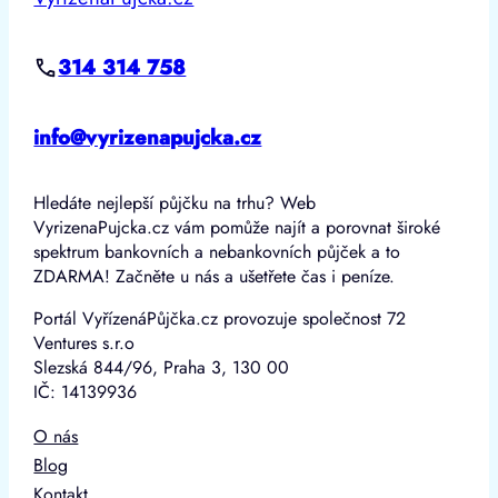
314 314 758
info@vyrizenapujcka.cz
Hledáte nejlepší půjčku na trhu? Web
VyrizenaPujcka.cz vám pomůže najít a porovnat široké
spektrum bankovních a nebankovních půjček a to
ZDARMA! Začněte u nás a ušetřete čas i peníze.
Portál VyřízenáPůjčka.cz provozuje společnost 72
Ventures s.r.o
Slezská 844/96, Praha 3, 130 00
IČ: 14139936
O nás
Blog
Kontakt