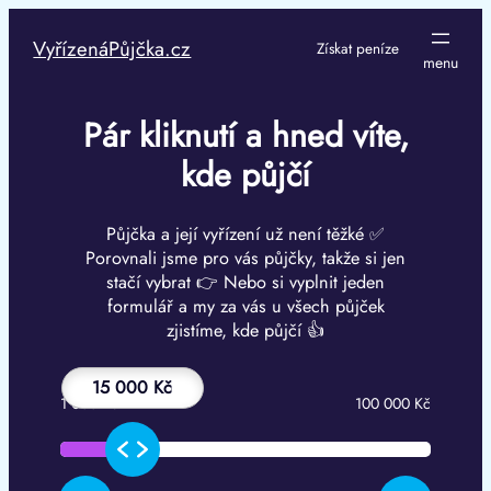
Přeskočit
na
VyřízenáPůjčka.cz
Získat peníze
obsah
Pár kliknutí a hned víte,
kde půjčí
Půjčka a její vyřízení už není těžké ✅
Porovnali jsme pro vás půjčky, takže si jen
stačí vybrat 👉 Nebo si vyplnit jeden
formulář a my za vás u všech půjček
zjistíme, kde půjčí 👍
15 000 Kč
1 000 Kč
100 000 Kč