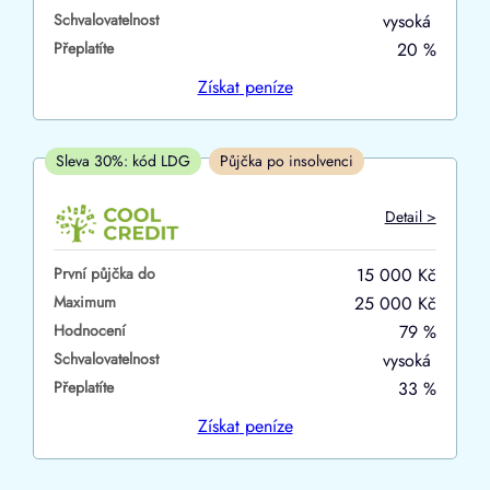
Schvalovatelnost
vysoká
ano
Přeplatíte
20 %
ne
Získat
peníze
V hotovosti
ano
Sleva 30%: kód LDG
Půjčka po insolvenci
ne
Detail >
První půjčka do
15 000 Kč
Maximum
25 000 Kč
Hodnocení
79 %
Schvalovatelnost
vysoká
Přeplatíte
33 %
Získat
peníze