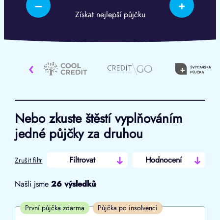
–
+
Získat nejlepší půjčku
‹
Nebo zkuste štěstí vyplňováním
jedné půjčky za druhou
Filtrovat
Hodnocení
Zrušit filtr
Našli jsme
26
výsledků
Cena
První půjčka zdarma
Půjčka po insolvenci
Od