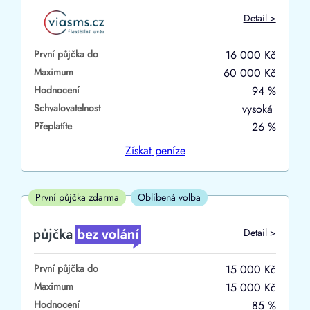
Do
Detail >
První půjčka zdarma
První půjčka do
16 000 Kč
–
Maximum
60 000 Kč
Hodnocení
94 %
ano
Schvalovatelnost
vysoká
ne
Přeplatíte
26 %
Ve zkušebce
Získat
peníze
ano
ne
První půjčka zdarma
Oblíbená volba
V exekuci
Detail >
ano
První půjčka do
15 000 Kč
ne
Maximum
15 000 Kč
Hodnocení
85 %
Po insolvenci