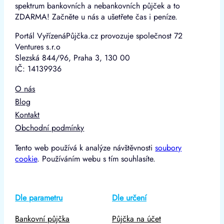
spektrum bankovních a nebankovních půjček a to
ZDARMA! Začněte u nás a ušetřete čas i peníze.
Portál VyřízenáPůjčka.cz provozuje společnost 72
Ventures s.r.o
Slezská 844/96, Praha 3, 130 00
IČ: 14139936
O nás
Blog
Kontakt
Obchodní podmínky
Tento web používá k analýze návštěvnosti
soubory
cookie
. Používáním webu s tím souhlasíte.
Dle parametru
Dle určení
Bankovní půjčka
Půjčka na účet