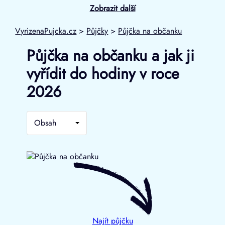
Zobrazit další
VyrizenaPujcka.cz
>
Půjčky
>
Půjčka na občanku
Půjčka na občanku a jak ji
vyřídit do hodiny v roce
2026
Obsah
Najít půjčku