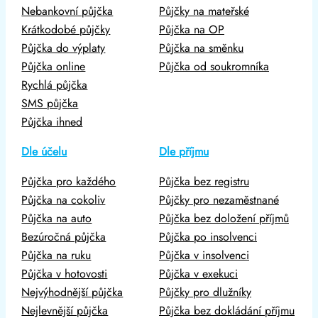
Nebankovní půjčka
Půjčky na mateřské
Krátkodobé půjčky
Půjčka na OP
Půjčka do výplaty
Půjčka na směnku
Půjčka online
Půjčka od soukromníka
Rychlá půjčka
SMS půjčka
Půjčka ihned
Dle účelu
Dle příjmu
Půjčka pro každého
Půjčka bez registru
Půjčka na cokoliv
Půjčky pro nezaměstnané
Půjčka na auto
Půjčka bez doložení příjmů
Bezúročná půjčka
Půjčka po insolvenci
Půjčka na ruku
Půjčka v insolvenci
Půjčka v hotovosti
Půjčka v exekuci
Nejvýhodnější půjčka
Půjčky pro dlužníky
Nejlevnější půjčka
Půjčka bez dokládání příjmu