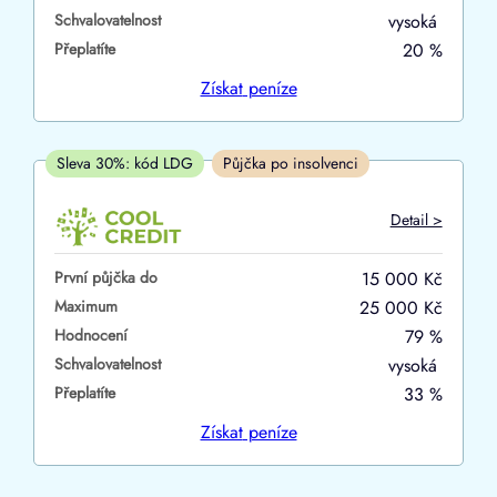
Schvalovatelnost
vysoká
ano
Přeplatíte
20 %
ne
Získat
peníze
V hotovosti
ano
Sleva 30%: kód LDG
Půjčka po insolvenci
ne
Detail >
První půjčka do
15 000 Kč
Maximum
25 000 Kč
Hodnocení
79 %
Schvalovatelnost
vysoká
Přeplatíte
33 %
Získat
peníze