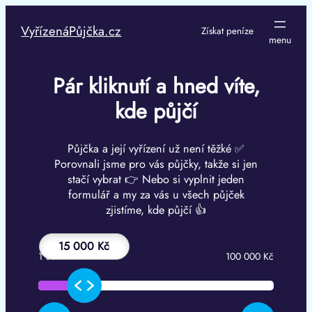
Přeskočit
na
VyřízenáPůjčka.cz
Získat peníze
obsah
Pár kliknutí a hned víte,
kde půjčí
Půjčka a její vyřízení už není těžké ✅
Porovnali jsme pro vás půjčky, takže si jen
stačí vybrat 👉 Nebo si vyplnit jeden
formulář a my za vás u všech půjček
zjistíme, kde půjčí 👍
15 000 Kč
1 000 Kč
100 000 Kč