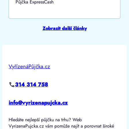
Půjčka ExpressCash
Zobrazit další články
VyřízenáPůjčka.cz
314 314 758
info@vyrizenapujcka.cz
Hledáte nejlepší půjčku na trhu? Web
VyrizenaPujcka.cz vám pomůže najít a porovnat široké