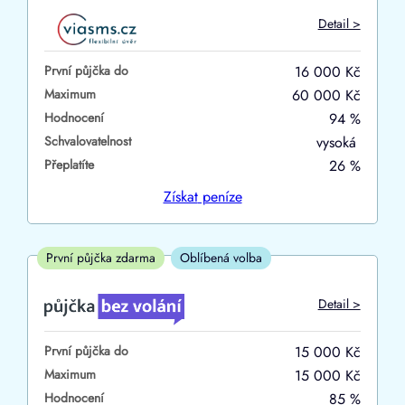
Do
Detail >
První půjčka zdarma
První půjčka do
16 000 Kč
–
Maximum
60 000 Kč
Hodnocení
94 %
ano
Schvalovatelnost
vysoká
ne
Přeplatíte
26 %
Ve zkušebce
Získat
peníze
ano
ne
První půjčka zdarma
Oblíbená volba
V exekuci
Detail >
ano
První půjčka do
15 000 Kč
ne
Maximum
15 000 Kč
Hodnocení
85 %
Po insolvenci