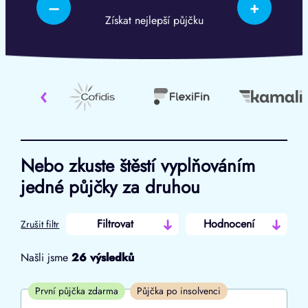
–
+
Získat nejlepší půjčku
‹
Nebo zkuste štěstí vyplňováním
jedné půjčky za druhou
Filtrovat
Hodnocení
Zrušit filtr
Našli jsme
26
výsledků
Cena
První půjčka zdarma
Půjčka po insolvenci
Od