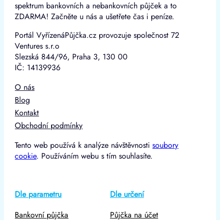
spektrum bankovních a nebankovních půjček a to
ZDARMA! Začněte u nás a ušetřete čas i peníze.
Portál VyřízenáPůjčka.cz provozuje společnost 72
Ventures s.r.o
Slezská 844/96, Praha 3, 130 00
IČ: 14139936
O nás
Blog
Kontakt
Obchodní podmínky
Tento web používá k analýze návštěvnosti
soubory
cookie
. Používáním webu s tím souhlasíte.
Dle parametru
Dle určení
Bankovní půjčka
Půjčka na účet