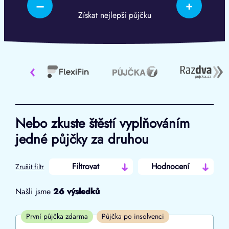
–
+
Získat nejlepší půjčku
‹
Nebo zkuste štěstí vyplňováním
jedné půjčky za druhou
Filtrovat
Hodnocení
Zrušit filtr
Našli jsme
26
výsledků
Cena
První půjčka zdarma
Půjčka po insolvenci
Od