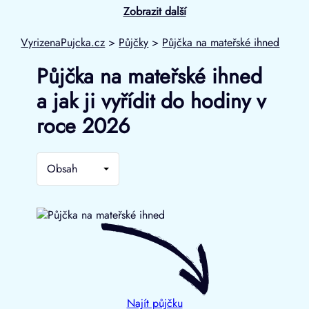
Zobrazit další
VyrizenaPujcka.cz
>
Půjčky
>
Půjčka na mateřské ihned
Půjčka na mateřské ihned
a jak ji vyřídit do hodiny v
roce 2026
Obsah
Najít půjčku