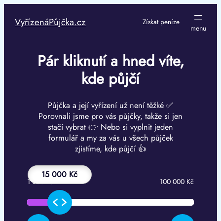
Přeskočit
na
VyřízenáPůjčka.cz
Získat peníze
obsah
Pár kliknutí a hned víte,
kde půjčí
Půjčka a její vyřízení už není těžké ✅
Porovnali jsme pro vás půjčky, takže si jen
stačí vybrat 👉 Nebo si vyplnit jeden
formulář a my za vás u všech půjček
zjistíme, kde půjčí 👍
15 000 Kč
1 000 Kč
100 000 Kč