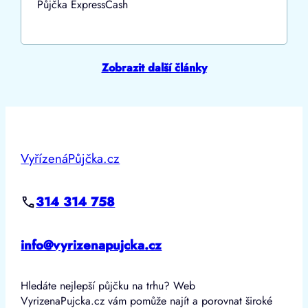
Půjčka ExpressCash
Zobrazit další články
VyřízenáPůjčka.cz
314 314 758
info@vyrizenapujcka.cz
Hledáte nejlepší půjčku na trhu? Web
VyrizenaPujcka.cz vám pomůže najít a porovnat široké