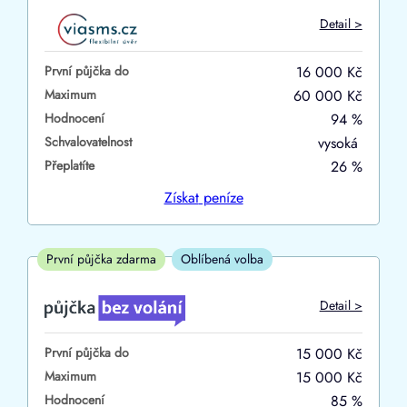
Do
Detail >
První půjčka zdarma
První půjčka do
16 000 Kč
–
Maximum
60 000 Kč
Hodnocení
94 %
ano
Schvalovatelnost
vysoká
ne
Přeplatíte
26 %
Ve zkušebce
Získat
peníze
ano
ne
První půjčka zdarma
Oblíbená volba
V exekuci
Detail >
ano
První půjčka do
15 000 Kč
ne
Maximum
15 000 Kč
Hodnocení
85 %
Po insolvenci