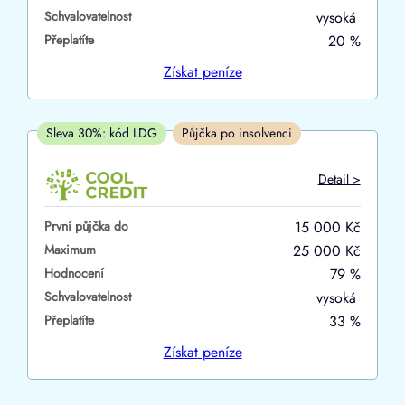
Schvalovatelnost
vysoká
ano
Přeplatíte
20 %
ne
Získat
peníze
V hotovosti
ano
Sleva 30%: kód LDG
Půjčka po insolvenci
ne
Detail >
První půjčka do
15 000 Kč
Maximum
25 000 Kč
Hodnocení
79 %
Schvalovatelnost
vysoká
Přeplatíte
33 %
Získat
peníze