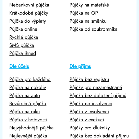
Nebankovní půjčka
Půjčky na mateřské
Krátkodobé půjčky
Půjčka na OP
Půjčka do výplaty
Půjčka na směnku
Půjčka online
Půjčka od soukromníka
Rychlá půjčka
SMS půjčka
Půjčka ihned
Dle účelu
Dle příjmu
Půjčka pro každého
Půjčka bez registru
Půjčka na cokoliv
Půjčky pro nezaměstnané
Půjčka na auto
Půjčka bez doložení příjmů
Bezúročná půjčka
Půjčka po insolvenci
Půjčka na ruku
Půjčka v insolvenci
Půjčka v hotovosti
Půjčka v exekuci
Nejvýhodnější půjčka
Půjčky pro dlužníky
Nejlevnější půjčka
Půjčka bez dokládání příjmu