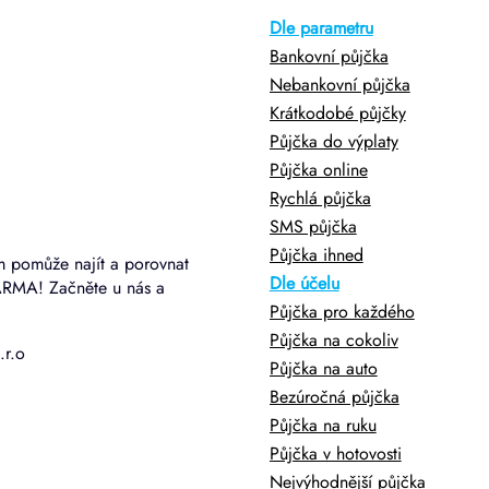
Dle parametru
Bankovní půjčka
Nebankovní půjčka
Krátkodobé půjčky
Půjčka do výplaty
Půjčka online
Rychlá půjčka
SMS půjčka
Půjčka ihned
m pomůže najít a porovnat
Dle účelu
ARMA! Začněte u nás a
Půjčka pro každého
Půjčka na cokoliv
.r.o
Půjčka na auto
Bezúročná půjčka
Půjčka na ruku
Půjčka v hotovosti
Nejvýhodnější půjčka