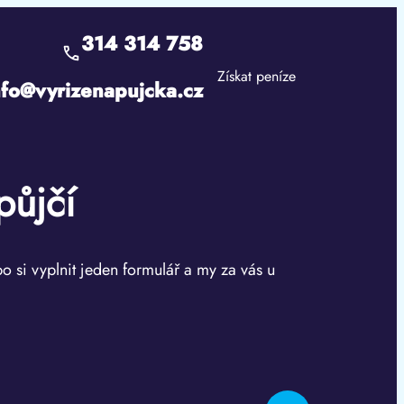
314 314 758
Získat peníze
nfo@vyrizenapujcka.cz
půjčí
bo si vyplnit jeden formulář a my za vás u