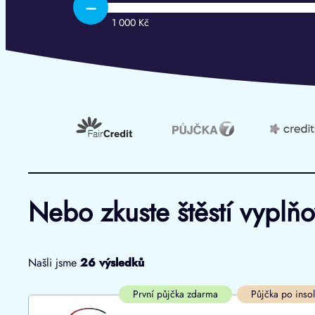
–
1 000 Kč
Nebo zkuste štěstí vyplň
Našli jsme
26
výsledků
Cena
První půjčka zdarma
První půjčka zdarma
Půjčka po inso
Od
–