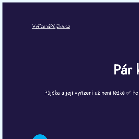
Přeskočit
na
obsah
VyřízenáPůjčka.cz
Pár 
Půjčka a její vyřízení už není těžké ✅ Po