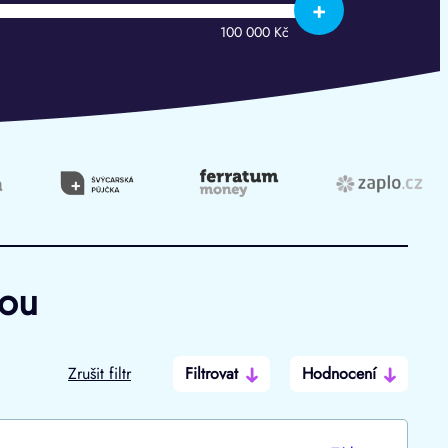
+
100 000 Kč
hou
Zrušit filtr
Filtrovat
Hodnocení
Po insolvenci
V hotovosti
ano
ano