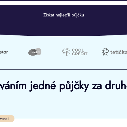
Získat nejlepší půjčku
ováním jedné půjčky za dru
Ve zkušebce
V exekuci
lvenci
ano
ano