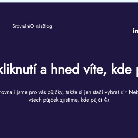
Srovnání
O nás
Blog
i
kliknutí a hned víte, kde 
rovnali jsme pro vás půjčky, takže si jen stačí vybrat 👉 Ne
všech půjček zjistíme, kde půjčí 👍