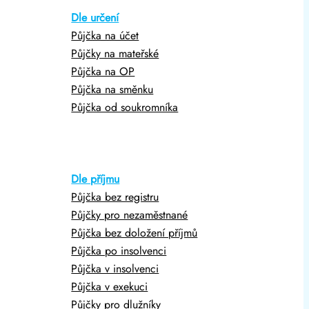
Dle určení
Půjčka na účet
Půjčky na mateřské
Půjčka na OP
Půjčka na směnku
Půjčka od soukromníka
Dle příjmu
Půjčka bez registru
Půjčky pro nezaměstnané
Půjčka bez doložení příjmů
Půjčka po insolvenci
Půjčka v insolvenci
Půjčka v exekuci
Půjčky pro dlužníky