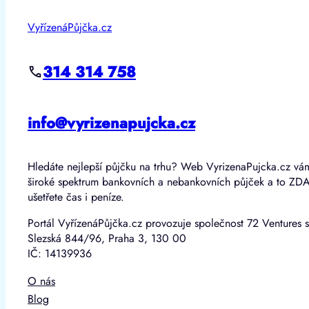
VyřízenáPůjčka.cz
314 314 758
info@vyrizenapujcka.cz
Hledáte nejlepší půjčku na trhu? Web VyrizenaPujcka.cz vá
široké spektrum bankovních a nebankovních půjček a to ZD
ušetřete čas i peníze.
Portál VyřízenáPůjčka.cz provozuje společnost 72 Ventures s
Slezská 844/96, Praha 3, 130 00
IČ: 14139936
O nás
Blog