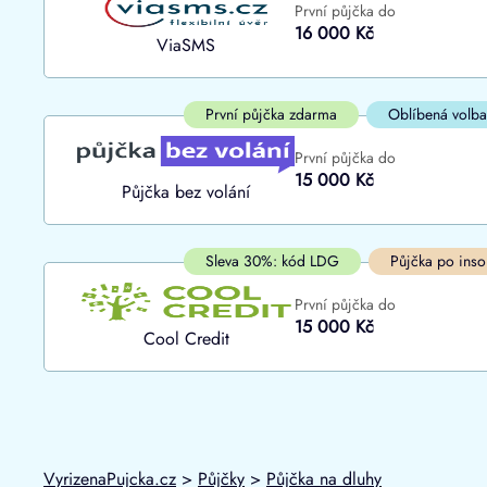
První půjčka do
ano
16 000 Kč
Do
ViaSMS
ne
První půjčka zdarma
Oblíbená volba
První půjčka do
15 000 Kč
Půjčka bez volání
Sleva 30%: kód LDG
Půjčka po inso
První půjčka do
15 000 Kč
Cool Credit
VyrizenaPujcka.cz
>
Půjčky
>
Půjčka na dluhy