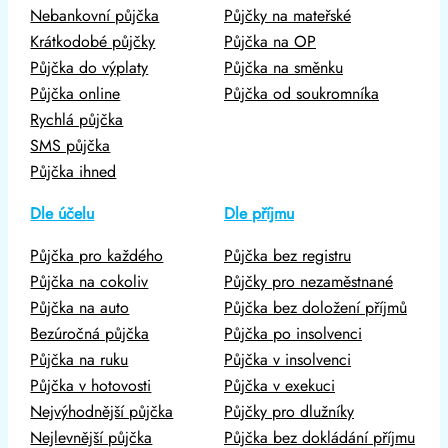
Nebankovní půjčka
Půjčky na mateřské
Krátkodobé půjčky
Půjčka na OP
Půjčka do výplaty
Půjčka na směnku
Půjčka online
Půjčka od soukromníka
Rychlá půjčka
SMS půjčka
Půjčka ihned
Dle účelu
Dle příjmu
Půjčka pro každého
Půjčka bez registru
Půjčka na cokoliv
Půjčky pro nezaměstnané
Půjčka na auto
Půjčka bez doložení příjmů
Bezúročná půjčka
Půjčka po insolvenci
Půjčka na ruku
Půjčka v insolvenci
Půjčka v hotovosti
Půjčka v exekuci
Nejvýhodnější půjčka
Půjčky pro dlužníky
Nejlevnější půjčka
Půjčka bez dokládání příjmu