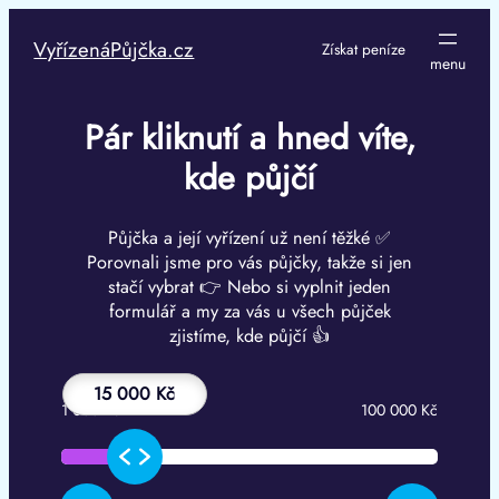
Přeskočit
na
VyřízenáPůjčka.cz
Získat peníze
obsah
Pár kliknutí a hned víte,
kde půjčí
Půjčka a její vyřízení už není těžké ✅
Porovnali jsme pro vás půjčky, takže si jen
stačí vybrat 👉 Nebo si vyplnit jeden
formulář a my za vás u všech půjček
zjistíme, kde půjčí 👍
15 000 Kč
1 000 Kč
100 000 Kč