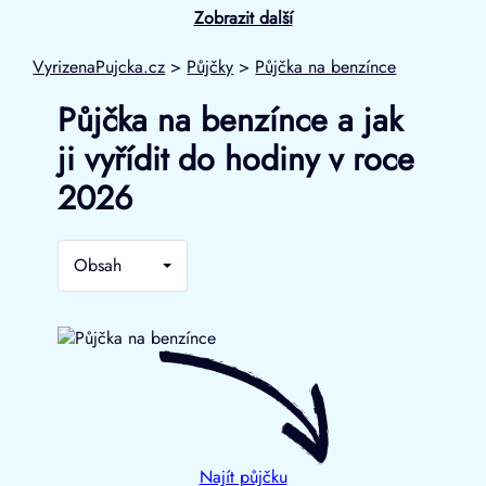
Zobrazit další
VyrizenaPujcka.cz
>
Půjčky
>
Půjčka na benzínce
Půjčka na benzínce a jak
ji vyřídit do hodiny v roce
2026
Obsah
Najít půjčku