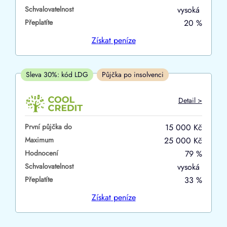
Schvalovatelnost
vysoká
ano
Přeplatíte
20 %
ne
Získat
peníze
V hotovosti
ano
Sleva 30%: kód LDG
Půjčka po insolvenci
ne
Detail >
První půjčka do
15 000 Kč
Maximum
25 000 Kč
Hodnocení
79 %
Schvalovatelnost
vysoká
Přeplatíte
33 %
Získat
peníze