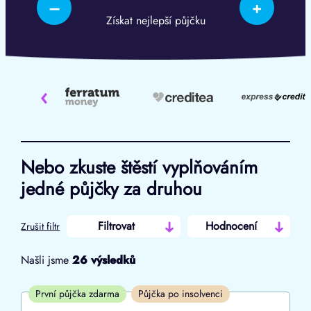
–
+
Získat nejlepší půjčku
‹
Nebo zkuste štěstí vyplňováním
jedné půjčky za druhou
Filtrovat
Hodnocení
Zrušit filtr
Našli jsme
26
výsledků
Cena
První půjčka zdarma
Půjčka po insolvenci
Od