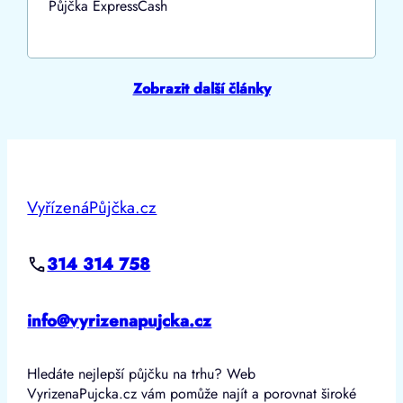
Půjčka ExpressCash
Zobrazit další články
VyřízenáPůjčka.cz
314 314 758
info@vyrizenapujcka.cz
Hledáte nejlepší půjčku na trhu? Web
VyrizenaPujcka.cz vám pomůže najít a porovnat široké