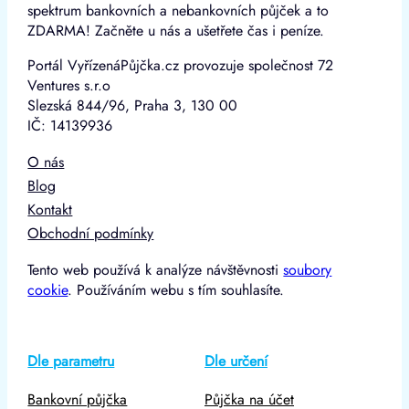
spektrum bankovních a nebankovních půjček a to
ZDARMA! Začněte u nás a ušetřete čas i peníze.
Portál VyřízenáPůjčka.cz provozuje společnost 72
Ventures s.r.o
Slezská 844/96, Praha 3, 130 00
IČ: 14139936
O nás
Blog
Kontakt
Obchodní podmínky
Tento web používá k analýze návštěvnosti
soubory
cookie
. Používáním webu s tím souhlasíte.
Dle parametru
Dle určení
Bankovní půjčka
Půjčka na účet