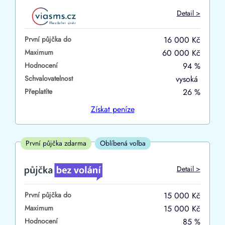
Do
Detail >
První půjčka zdarma
První půjčka do
16 000 Kč
–
Maximum
60 000 Kč
Hodnocení
94 %
ano
Schvalovatelnost
vysoká
ne
Přeplatíte
26 %
Ve zkušebce
Získat
peníze
ano
ne
První půjčka zdarma
Oblíbená volba
V exekuci
Detail >
ano
První půjčka do
15 000 Kč
ne
Maximum
15 000 Kč
Hodnocení
85 %
Po insolvenci