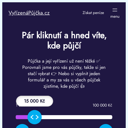
Přeskočit
na
VyřízenáPůjčka.cz
Získat peníze
obsah
Pár kliknutí a hned víte,
kde půjčí
Půjčka a její vyřízení už není těžké ✅
Porovnali jsme pro vás půjčky, takže si jen
stačí vybrat 👉 Nebo si vyplnit jeden
formulář a my za vás u všech půjček
zjistíme, kde půjčí 👍
15 000 Kč
1 000 Kč
100 000 Kč