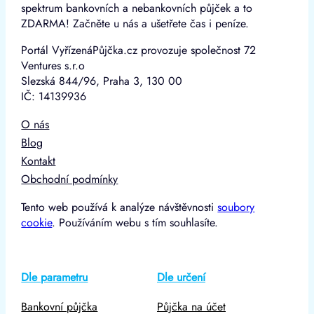
spektrum bankovních a nebankovních půjček a to
ZDARMA! Začněte u nás a ušetřete čas i peníze.
Portál VyřízenáPůjčka.cz provozuje společnost 72
Ventures s.r.o
Slezská 844/96, Praha 3, 130 00
IČ: 14139936
O nás
Blog
Kontakt
Obchodní podmínky
Tento web používá k analýze návštěvnosti
soubory
cookie
. Používáním webu s tím souhlasíte.
Dle parametru
Dle určení
Bankovní půjčka
Půjčka na účet