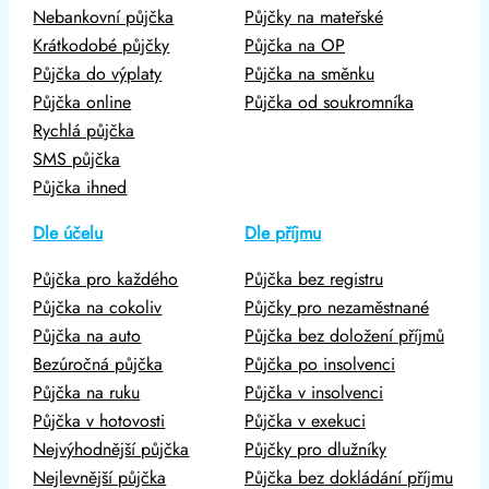
Nebankovní půjčka
Půjčky na mateřské
Krátkodobé půjčky
Půjčka na OP
Půjčka do výplaty
Půjčka na směnku
Půjčka online
Půjčka od soukromníka
Rychlá půjčka
SMS půjčka
Půjčka ihned
Dle účelu
Dle příjmu
Půjčka pro každého
Půjčka bez registru
Půjčka na cokoliv
Půjčky pro nezaměstnané
Půjčka na auto
Půjčka bez doložení příjmů
Bezúročná půjčka
Půjčka po insolvenci
Půjčka na ruku
Půjčka v insolvenci
Půjčka v hotovosti
Půjčka v exekuci
Nejvýhodnější půjčka
Půjčky pro dlužníky
Nejlevnější půjčka
Půjčka bez dokládání příjmu