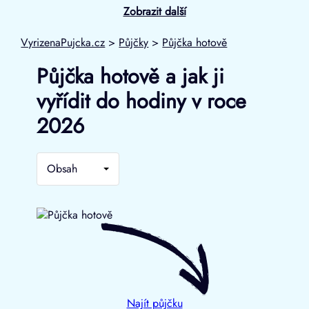
Zobrazit další
VyrizenaPujcka.cz
>
Půjčky
>
Půjčka hotově
Půjčka hotově a jak ji
vyřídit do hodiny v roce
2026
Obsah
Najít půjčku