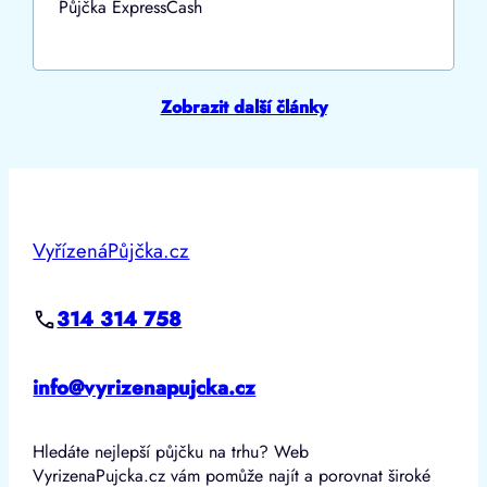
Půjčka ExpressCash
Zobrazit další články
VyřízenáPůjčka.cz
314 314 758
info@vyrizenapujcka.cz
Hledáte nejlepší půjčku na trhu? Web
VyrizenaPujcka.cz vám pomůže najít a porovnat široké