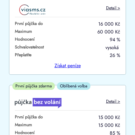
Do
Detail >
První půjčka zdarma
První půjčka do
16 000 Kč
–
Maximum
60 000 Kč
Hodnocení
94 %
ano
Schvalovatelnost
vysoká
ne
Přeplatíte
26 %
Ve zkušebce
Získat
peníze
ano
ne
První půjčka zdarma
Oblíbená volba
V exekuci
Detail >
ano
První půjčka do
15 000 Kč
ne
Maximum
15 000 Kč
Hodnocení
85 %
Po insolvenci