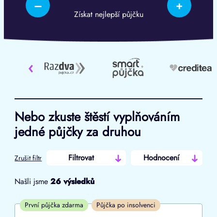
–
+
Získat nejlepší půjčku
‹
Nebo zkuste štěstí vyplňováním
jedné půjčky za druhou
Filtrovat
Hodnocení
Zrušit filtr
Našli jsme
26
výsledků
Cena
První půjčka zdarma
Půjčka po insolvenci
Od