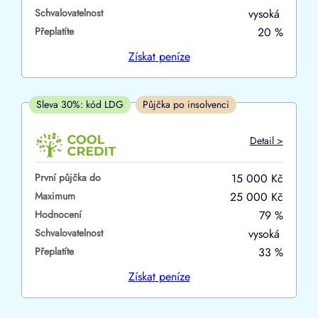
Schvalovatelnost
vysoká
ano
Přeplatíte
20 %
ne
Získat
peníze
V hotovosti
ano
Sleva 30%: kód LDG
Půjčka po insolvenci
ne
Detail >
První půjčka do
15 000 Kč
Maximum
25 000 Kč
Hodnocení
79 %
Schvalovatelnost
vysoká
Přeplatíte
33 %
Získat
peníze