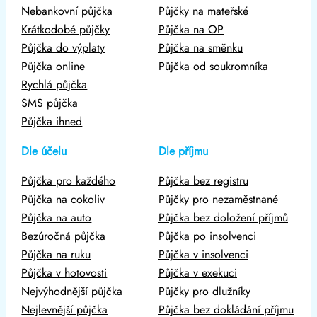
Nebankovní půjčka
Půjčky na mateřské
Krátkodobé půjčky
Půjčka na OP
Půjčka do výplaty
Půjčka na směnku
Půjčka online
Půjčka od soukromníka
Rychlá půjčka
SMS půjčka
Půjčka ihned
Dle účelu
Dle příjmu
Půjčka pro každého
Půjčka bez registru
Půjčka na cokoliv
Půjčky pro nezaměstnané
Půjčka na auto
Půjčka bez doložení příjmů
Bezúročná půjčka
Půjčka po insolvenci
Půjčka na ruku
Půjčka v insolvenci
Půjčka v hotovosti
Půjčka v exekuci
Nejvýhodnější půjčka
Půjčky pro dlužníky
Nejlevnější půjčka
Půjčka bez dokládání příjmu