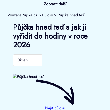
Zobrazit další
VyrizenaPujcka.cz
>
Půjčky
>
Půjčka hned teď
Půjčka hned teď a jak ji
vyřídit do hodiny v roce
2026
Obsah
Najít půjčku