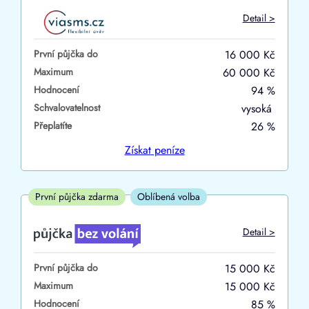
Do
Detail >
První půjčka zdarma
První půjčka do
16 000 Kč
–
Maximum
60 000 Kč
Hodnocení
94 %
ano
Schvalovatelnost
vysoká
ne
Přeplatíte
26 %
Ve zkušebce
Získat
peníze
ano
ne
První půjčka zdarma
Oblíbená volba
V exekuci
Detail >
ano
První půjčka do
15 000 Kč
ne
Maximum
15 000 Kč
Hodnocení
85 %
Po insolvenci