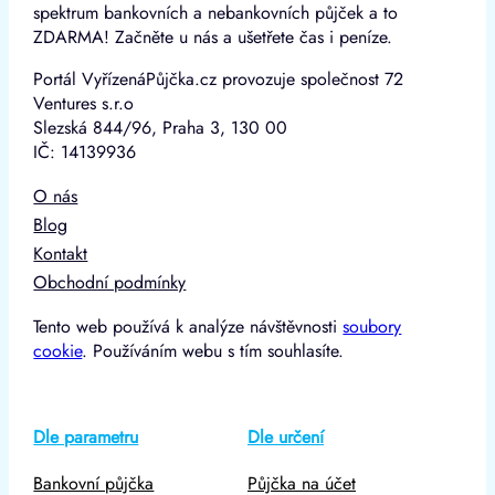
spektrum bankovních a nebankovních půjček a to
ZDARMA! Začněte u nás a ušetřete čas i peníze.
Portál VyřízenáPůjčka.cz provozuje společnost 72
Ventures s.r.o
Slezská 844/96, Praha 3, 130 00
IČ: 14139936
O nás
Blog
Kontakt
Obchodní podmínky
Tento web používá k analýze návštěvnosti
soubory
cookie
. Používáním webu s tím souhlasíte.
Dle parametru
Dle určení
Bankovní půjčka
Půjčka na účet