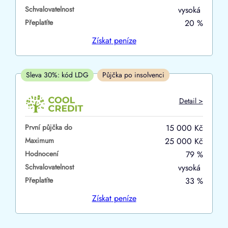
Schvalovatelnost
vysoká
ano
Přeplatíte
20 %
ne
Získat
peníze
V hotovosti
ano
Sleva 30%: kód LDG
Půjčka po insolvenci
ne
Detail >
První půjčka do
15 000 Kč
Maximum
25 000 Kč
Hodnocení
79 %
Schvalovatelnost
vysoká
Přeplatíte
33 %
Získat
peníze