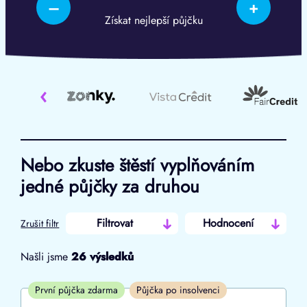
–
+
Získat nejlepší půjčku
‹
Nebo zkuste štěstí vyplňováním
jedné půjčky za druhou
Filtrovat
Hodnocení
Zrušit filtr
Našli jsme
26
výsledků
Cena
První půjčka zdarma
Půjčka po insolvenci
Od