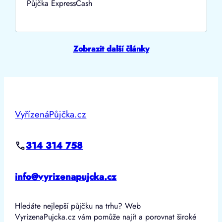
Půjčka ExpressCash
Zobrazit další články
VyřízenáPůjčka.cz
314 314 758
info@vyrizenapujcka.cz
Hledáte nejlepší půjčku na trhu? Web
VyrizenaPujcka.cz vám pomůže najít a porovnat široké