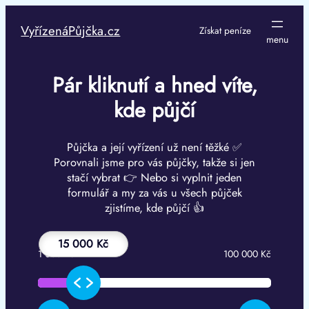
Přeskočit
na
VyřízenáPůjčka.cz
Získat peníze
obsah
Pár kliknutí a hned víte,
kde půjčí
Půjčka a její vyřízení už není těžké ✅
Porovnali jsme pro vás půjčky, takže si jen
stačí vybrat 👉 Nebo si vyplnit jeden
formulář a my za vás u všech půjček
zjistíme, kde půjčí 👍
15 000 Kč
1 000 Kč
100 000 Kč