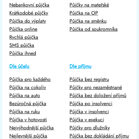
Nebankovní půjčka
Půjčky na mateřské
Krátkodobé půjčky
Půjčka na OP
Půjčka do výplaty
Půjčka na směnku
Půjčka online
Půjčka od soukromníka
Rychlá půjčka
SMS půjčka
Půjčka ihned
Dle účelu
Dle příjmu
Půjčka pro každého
Půjčka bez registru
Půjčka na cokoliv
Půjčky pro nezaměstnané
Půjčka na auto
Půjčka bez doložení příjmů
Bezúročná půjčka
Půjčka po insolvenci
Půjčka na ruku
Půjčka v insolvenci
Půjčka v hotovosti
Půjčka v exekuci
Nejvýhodnější půjčka
Půjčky pro dlužníky
Nejlevnější půjčka
Půjčka bez dokládání příjmu