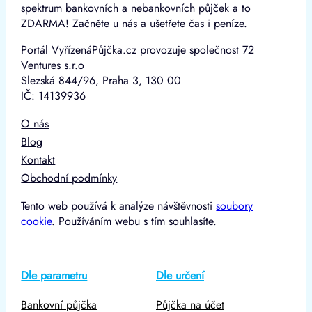
spektrum bankovních a nebankovních půjček a to
ZDARMA! Začněte u nás a ušetřete čas i peníze.
Portál VyřízenáPůjčka.cz provozuje společnost 72
Ventures s.r.o
Slezská 844/96, Praha 3, 130 00
IČ: 14139936
O nás
Blog
Kontakt
Obchodní podmínky
Tento web používá k analýze návštěvnosti
soubory
cookie
. Používáním webu s tím souhlasíte.
Dle parametru
Dle určení
Bankovní půjčka
Půjčka na účet