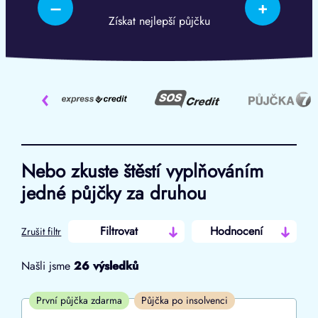
–
+
Získat nejlepší půjčku
‹
Nebo zkuste štěstí vyplňováním
jedné půjčky za druhou
Filtrovat
Hodnocení
Zrušit filtr
Našli jsme
26
výsledků
Cena
První půjčka zdarma
Půjčka po insolvenci
Od