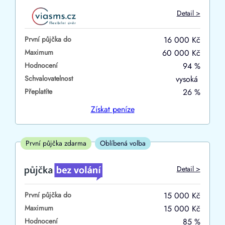
Do
Detail >
První půjčka zdarma
První půjčka do
16 000 Kč
–
Maximum
60 000 Kč
Hodnocení
94 %
ano
Schvalovatelnost
vysoká
ne
Přeplatíte
26 %
Ve zkušebce
Získat
peníze
ano
ne
První půjčka zdarma
Oblíbená volba
V exekuci
Detail >
ano
První půjčka do
15 000 Kč
ne
Maximum
15 000 Kč
Hodnocení
85 %
Po insolvenci