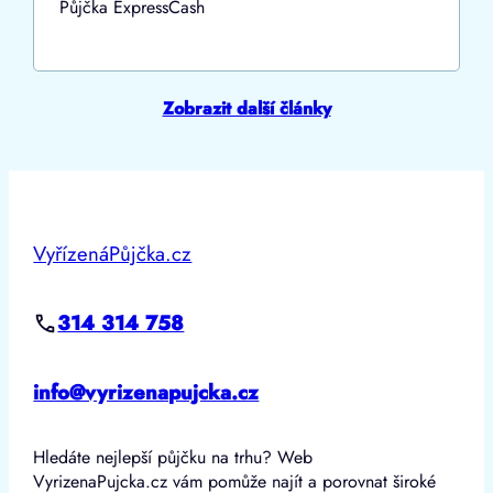
Půjčka ExpressCash
Zobrazit další články
VyřízenáPůjčka.cz
314 314 758
info@vyrizenapujcka.cz
Hledáte nejlepší půjčku na trhu? Web
VyrizenaPujcka.cz vám pomůže najít a porovnat široké