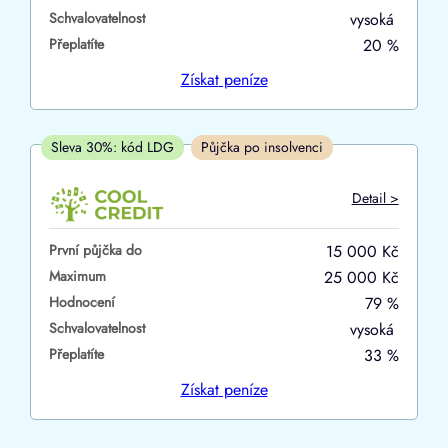
Schvalovatelnost
vysoká
ano
Přeplatíte
20 %
ne
Získat
peníze
V hotovosti
ano
Sleva 30%: kód LDG
Půjčka po insolvenci
ne
Detail >
První půjčka do
15 000 Kč
Maximum
25 000 Kč
Hodnocení
79 %
Schvalovatelnost
vysoká
Přeplatíte
33 %
Získat
peníze