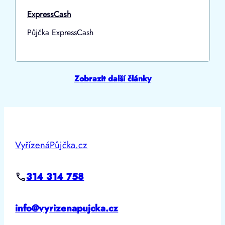
ExpressCash
Půjčka ExpressCash
Zobrazit další články
VyřízenáPůjčka.cz
314 314 758
info@vyrizenapujcka.cz