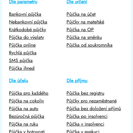
Dle parametru
Dle určení
Bankovní půjčka
Půjčka na účet
Nebankovní půjčka
Půjčky na mateřské
Krátkodobé půjčky
Půjčka na OP
Půjčka do výplaty
Půjčka na směnku
Půjčka online
Půjčka od soukromníka
Rychlá půjčka
SMS půjčka
Půjčka ihned
Dle účelu
Dle příjmu
Půjčka pro každého
Půjčka bez registru
Půjčka na cokoliv
Půjčky pro nezaměstnané
Půjčka na auto
Půjčka bez doložení příjmů
Bezúročná půjčka
Půjčka po insolvenci
Půjčka na ruku
Půjčka v insolvenci
Půjčka v hotovosti
Půjčka v exekuci