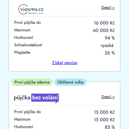
Do
Detail >
První půjčka zdarma
První půjčka do
16 000 Kč
–
Maximum
60 000 Kč
Hodnocení
94 %
ano
Schvalovatelnost
vysoká
ne
Přeplatíte
26 %
Ve zkušebce
Získat
peníze
ano
ne
První půjčka zdarma
Oblíbená volba
V exekuci
Detail >
ano
První půjčka do
15 000 Kč
ne
Maximum
15 000 Kč
Hodnocení
85 %
Po insolvenci