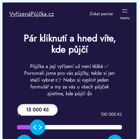
Přeskočit
na
VyřízenáPůjčka.cz
Získat peníze
obsah
Pár kliknutí a hned víte,
kde půjčí
Půjčka a její vyřízení už není těžké ✅
Porovnali jsme pro vás půjčky, takže si jen
stačí vybrat 👉 Nebo si vyplnit jeden
formulář a my za vás u všech půjček
zjistíme, kde půjčí 👍
15 000 Kč
1 000 Kč
100 000 Kč