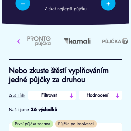
–
+
Získat nejlepší půjčku
‹
Nebo zkuste štěstí vyplňováním
jedné půjčky za druhou
Filtrovat
Hodnocení
Zrušit filtr
Našli jsme
26
výsledků
Cena
První půjčka zdarma
Půjčka po insolvenci
Od