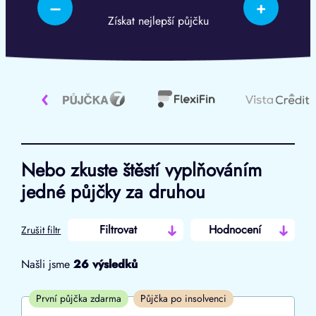
–
+
Získat nejlepší půjčku
‹
Nebo zkuste štěstí vyplňováním
jedné půjčky za druhou
Filtrovat
Hodnocení
Zrušit filtr
Našli jsme
26
výsledků
Cena
První půjčka zdarma
Půjčka po insolvenci
Od