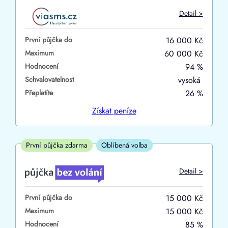
Do
Detail >
První půjčka zdarma
První půjčka do
16 000 Kč
–
Maximum
60 000 Kč
Hodnocení
94 %
ano
Schvalovatelnost
vysoká
ne
Přeplatíte
26 %
Ve zkušebce
Získat
peníze
ano
ne
První půjčka zdarma
Oblíbená volba
V exekuci
Detail >
ano
První půjčka do
15 000 Kč
ne
Maximum
15 000 Kč
Hodnocení
85 %
Po insolvenci