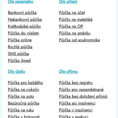
Dle parametru
Dle určení
Bankovní půjčka
Půjčka na účet
Nebankovní půjčka
Půjčky na mateřské
Krátkodobé půjčky
Půjčka na OP
Půjčka do výplaty
Půjčka na směnku
Půjčka online
Půjčka od soukromníka
Rychlá půjčka
SMS půjčka
Půjčka ihned
Dle účelu
Dle příjmu
Půjčka pro každého
Půjčka bez registru
Půjčka na cokoliv
Půjčky pro nezaměstnané
Půjčka na auto
Půjčka bez doložení příjmů
Bezúročná půjčka
Půjčka po insolvenci
Půjčka na ruku
Půjčka v insolvenci
Půjčka v hotovosti
Půjčka v exekuci