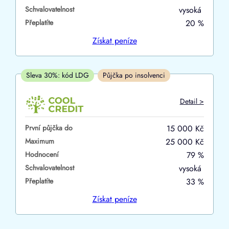
Schvalovatelnost
vysoká
ano
Přeplatíte
20 %
ne
Získat
peníze
V hotovosti
ano
Sleva 30%: kód LDG
Půjčka po insolvenci
ne
Detail >
První půjčka do
15 000 Kč
Maximum
25 000 Kč
Hodnocení
79 %
Schvalovatelnost
vysoká
Přeplatíte
33 %
Získat
peníze