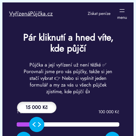
Přeskočit
na
VyřízenáPůjčka.cz
Získat peníze
obsah
Pár kliknutí a hned víte,
kde půjčí
Půjčka a její vyřízení už není těžké ✅
Porovnali jsme pro vás půjčky, takže si jen
stačí vybrat 👉 Nebo si vyplnit jeden
formulář a my za vás u všech půjček
zjistíme, kde půjčí 👍
15 000 Kč
1 000 Kč
100 000 Kč