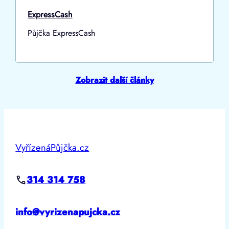
ExpressCash
Půjčka ExpressCash
Zobrazit další články
VyřízenáPůjčka.cz
314 314 758
info@vyrizenapujcka.cz