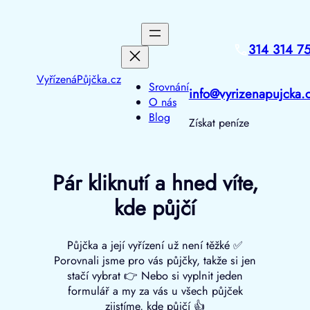
Přeskočit
na
obsah
314 314 7
VyřízenáPůjčka.cz
Srovnání
info@vyrizenapujcka.
O nás
Blog
Získat peníze
Pár kliknutí a hned víte,
kde půjčí
Půjčka a její vyřízení už není těžké ✅
Porovnali jsme pro vás půjčky, takže si jen
stačí vybrat 👉 Nebo si vyplnit jeden
formulář a my za vás u všech půjček
zjistíme, kde půjčí 👍