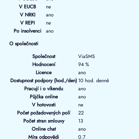
V EUCB
ne
V NRKI
ano
V REPI
ne
Po insolvenci
ano
O společnosti
Společnost
ViaSMS
Hodnocení
94 %
Licence
ano
Dostupnost podpory (hod./den)
10 hod. denně
Pracují i o víkendu
ano
Půjčka online
ano
V hotovosti
ne
Počet požadovaných polí
22
Počet stran smlouvy
13
Online chat
ano
Míra odpovědi
0.7