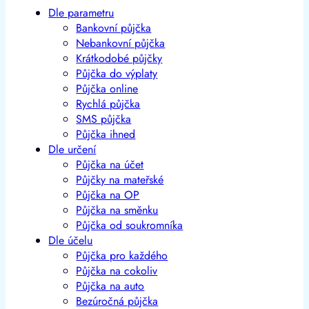
Dle parametru
Bankovní půjčka
Nebankovní půjčka
Krátkodobé půjčky
Půjčka do výplaty
Půjčka online
Rychlá půjčka
SMS půjčka
Půjčka ihned
Dle určení
Půjčka na účet
Půjčky na mateřské
Půjčka na OP
Půjčka na směnku
Půjčka od soukromníka
Dle účelu
Půjčka pro každého
Půjčka na cokoliv
Půjčka na auto
Bezúročná půjčka