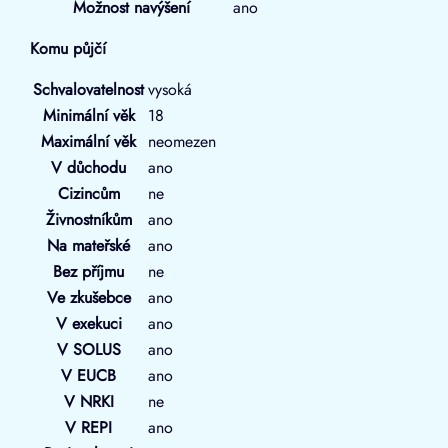
Možnost navýšení
ano
Komu půjčí
Schvalovatelnost
vysoká
Minimální věk
18
Maximální věk
neomezen
V důchodu
ano
Cizincům
ne
Živnostníkům
ano
Na mateřské
ano
Bez příjmu
ne
Ve zkušebce
ano
V exekuci
ano
V SOLUS
ano
V EUCB
ano
V NRKI
ne
V REPI
ano