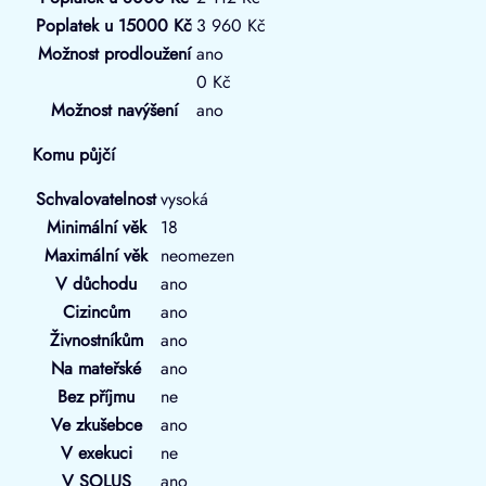
Poplatek u 15000 Kč
3 960 Kč
Možnost prodloužení
ano
0 Kč
Možnost navýšení
ano
Komu půjčí
Schvalovatelnost
vysoká
Minimální věk
18
Maximální věk
neomezen
V důchodu
ano
Cizincům
ano
Živnostníkům
ano
Na mateřské
ano
Bez příjmu
ne
Ve zkušebce
ano
V exekuci
ne
V SOLUS
ano