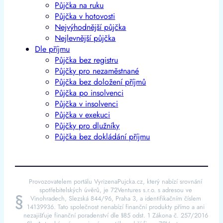
Půjčka na ruku
Půjčka v hotovosti
Nejvýhodnější půjčka
Nejlevnější půjčka
Dle příjmu
Půjčka bez registru
Půjčky pro nezaměstnané
Půjčka bez doložení příjmů
Půjčka po insolvenci
Půjčka v insolvenci
Půjčka v exekuci
Půjčky pro dlužníky
Půjčka bez dokládání příjmu
Provozovatelem portálu VyrizenaPujcka.cz, který nabízí srovnání
spotřebitelských úvěrů, je 72Ventures s.r.o. s adresou ve
§
Vinohradech, Slezská 844/96, Praha 3, a identifikačním číslem
14139936. Tato společnost nenabízí finanční produkty přímo a ani
nezajišťuje finanční poradenství dle §85 odst. 1 Zákona č. 257/2016