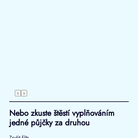
‹
›
Nebo zkuste štěstí vyplňováním
jedné půjčky za druhou
Zrušit filtr