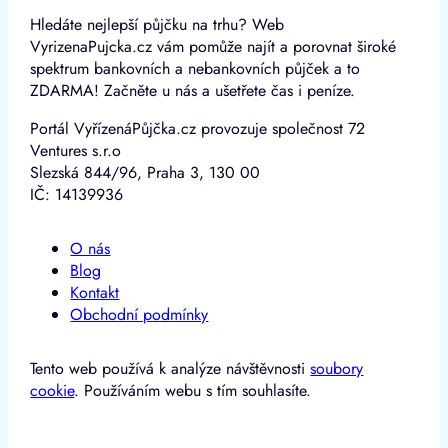
Hledáte nejlepší půjčku na trhu? Web
VyrizenaPujcka.cz vám pomůže najít a porovnat široké
spektrum bankovních a nebankovních půjček a to
ZDARMA! Začněte u nás a ušetřete čas i peníze.
Portál VyřízenáPůjčka.cz provozuje společnost 72
Ventures s.r.o
Slezská 844/96, Praha 3, 130 00
IČ: 14139936
O nás
Blog
Kontakt
Obchodní podmínky
Tento web používá k analýze návštěvnosti
soubory
cookie
. Používáním webu s tím souhlasíte.