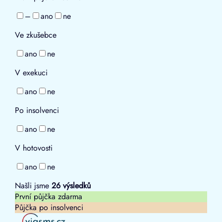
–
ano
ne
Ve zkušebce
ano
ne
V exekuci
ano
ne
Po insolvenci
ano
ne
V hotovosti
ano
ne
Našli jsme
26
výsledků
První půjčka zdarma
Půjčka po insolvenci