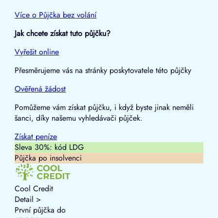
Více o Půjčka bez volání
Jak chcete získat tuto půjčku?
Vyřešit online
Přesměrujeme vás na stránky poskytovatele této půjčky
Ověřená žádost
Pomůžeme vám získat půjčku, i když byste jinak neměli
šanci, díky našemu vyhledávači půjček.
Získat
peníze
Sleva 30%: kód LDG
Půjčka po insolvenci
Cool Credit
Detail >
První půjčka do