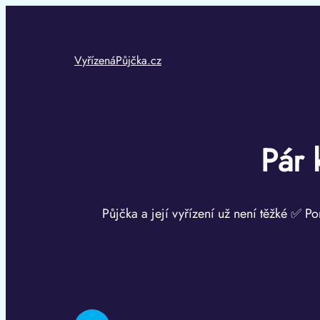
Přeskočit
na
obsah
VyřízenáPůjčka.cz
Pár 
Půjčka a její vyřízení už není těžké ✅ Po