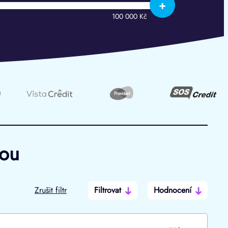
+
100 000 Kč
hou
Zrušit filtr
Filtrovat
Hodnocení
Po insolvenci
V hotovosti
ano
ano