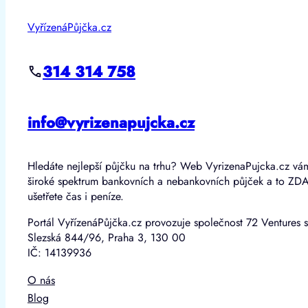
VyřízenáPůjčka.cz
314 314 758
info@vyrizenapujcka.cz
Hledáte nejlepší půjčku na trhu? Web VyrizenaPujcka.cz vá
široké spektrum bankovních a nebankovních půjček a to ZD
ušetřete čas i peníze.
Portál VyřízenáPůjčka.cz provozuje společnost 72 Ventures s
Slezská 844/96, Praha 3, 130 00
IČ: 14139936
O nás
Blog