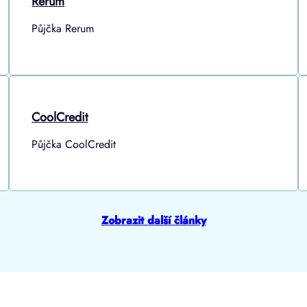
Rerum
Půjčka Rerum
CoolCredit
Půjčka CoolCredit
Zobrazit další články