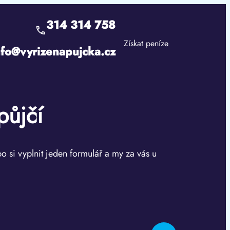
314 314 758
Získat peníze
nfo@vyrizenapujcka.cz
půjčí
bo si vyplnit jeden formulář a my za vás u