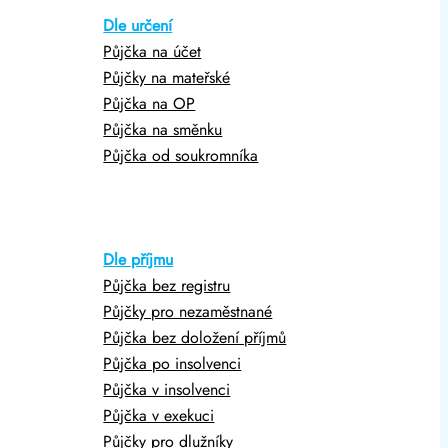
Dle určení
Půjčka na účet
Půjčky na mateřské
Půjčka na OP
Půjčka na směnku
Půjčka od soukromníka
Dle příjmu
Půjčka bez registru
Půjčky pro nezaměstnané
Půjčka bez doložení příjmů
Půjčka po insolvenci
Půjčka v insolvenci
Půjčka v exekuci
Půjčky pro dlužníky