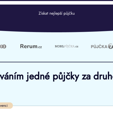
Získat nejlepší půjčku
ováním jedné půjčky za dru
Ve zkušebce
V exekuci
lvenci
ano
ano