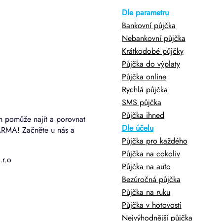
Dle parametru
Bankovní půjčka
Nebankovní půjčka
Krátkodobé půjčky
Půjčka do výplaty
Půjčka online
Rychlá půjčka
SMS půjčka
Půjčka ihned
m pomůže najít a porovnat
Dle účelu
ARMA! Začněte u nás a
Půjčka pro každého
Půjčka na cokoliv
.r.o
Půjčka na auto
Bezúročná půjčka
Půjčka na ruku
Půjčka v hotovosti
Nejvýhodnější půjčka