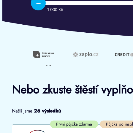
–
1 000 Kč
Nebo zkuste štěstí vyplň
Našli jsme
26
výsledků
Cena
První půjčka zdarma
První půjčka zdarma
Půjčka po inso
Od
–