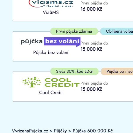
První půjčka do
ano
16 000 Kč
Do
ViaSMS
ne
První půjčka zdarma
Oblíbená volba
První půjčka do
15 000 Kč
Půjčka bez volání
Sleva 30%: kód LDG
Půjčka po inso
První půjčka do
15 000 Kč
Cool Credit
VyrizenaPujcka.cz
>
Půjčky
>
Půjčka 600 000 Kč