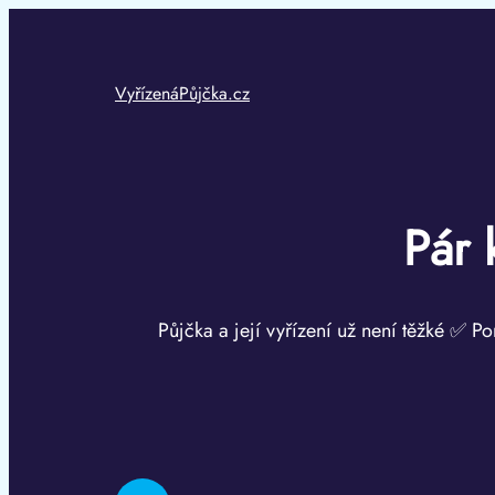
Přeskočit
na
obsah
VyřízenáPůjčka.cz
Pár 
Půjčka a její vyřízení už není těžké ✅ Po