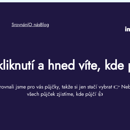
Srovnání
O nás
Blog
i
kliknutí a hned víte, kde 
rovnali jsme pro vás půjčky, takže si jen stačí vybrat 👉 Ne
všech půjček zjistíme, kde půjčí 👍