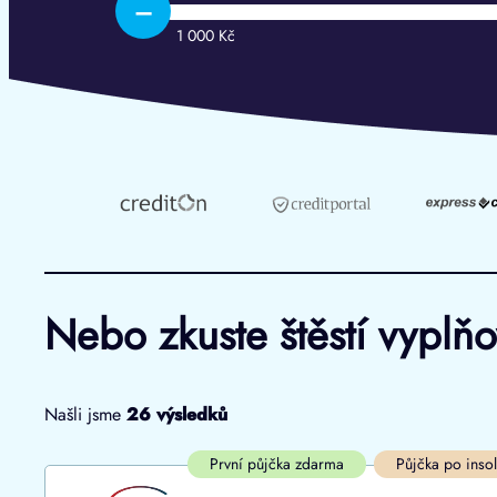
–
1 000 Kč
Nebo zkuste štěstí vyplň
Našli jsme
26
výsledků
Cena
První půjčka zdarma
První půjčka zdarma
Půjčka po inso
Od
–