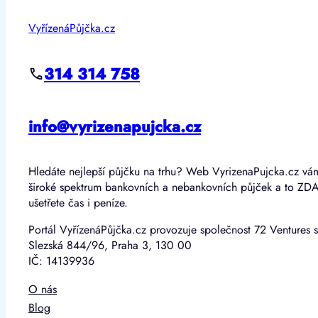
VyřízenáPůjčka.cz
314 314 758
info@vyrizenapujcka.cz
Hledáte nejlepší půjčku na trhu? Web VyrizenaPujcka.cz vá
široké spektrum bankovních a nebankovních půjček a to ZD
ušetřete čas i peníze.
Portál VyřízenáPůjčka.cz provozuje společnost 72 Ventures s
Slezská 844/96, Praha 3, 130 00
IČ: 14139936
O nás
Blog