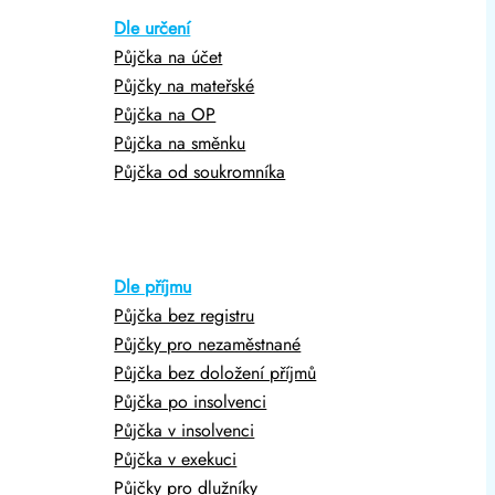
Dle určení
Půjčka na účet
Půjčky na mateřské
Půjčka na OP
Půjčka na směnku
Půjčka od soukromníka
Dle příjmu
Půjčka bez registru
Půjčky pro nezaměstnané
Půjčka bez doložení příjmů
Půjčka po insolvenci
Půjčka v insolvenci
Půjčka v exekuci
Půjčky pro dlužníky