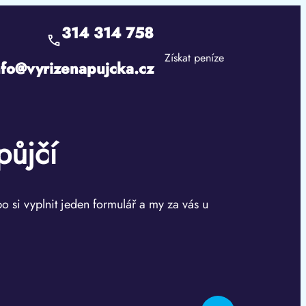
314 314 758
Získat peníze
nfo@vyrizenapujcka.cz
půjčí
bo si vyplnit jeden formulář a my za vás u