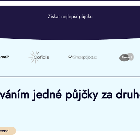
Získat nejlepší půjčku
ováním jedné půjčky za dru
Ve zkušebce
V exekuci
lvenci
ano
ano