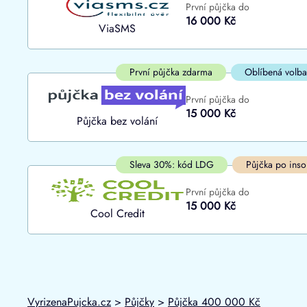
První půjčka do
ano
16 000 Kč
Do
ViaSMS
ne
První půjčka zdarma
Oblíbená volba
První půjčka do
15 000 Kč
Půjčka bez volání
Sleva 30%: kód LDG
Půjčka po inso
První půjčka do
15 000 Kč
Cool Credit
VyrizenaPujcka.cz
>
Půjčky
>
Půjčka 400 000 Kč