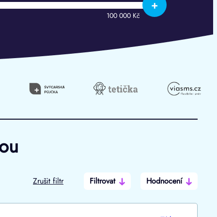
+
100 000 Kč
hou
Zrušit filtr
Filtrovat
Hodnocení
Po insolvenci
V hotovosti
ano
ano