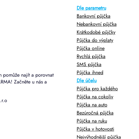
Dle parametru
Bankovní půjčka
Nebankovní půjčka
Krátkodobé půjčky
Půjčka do výplaty
Půjčka online
Rychlá půjčka
SMS půjčka
Půjčka ihned
m pomůže najít a porovnat
Dle účelu
ARMA! Začněte u nás a
Půjčka pro každého
Půjčka na cokoliv
.r.o
Půjčka na auto
Bezúročná půjčka
Půjčka na ruku
Půjčka v hotovosti
Nejvýhodnější půjčka