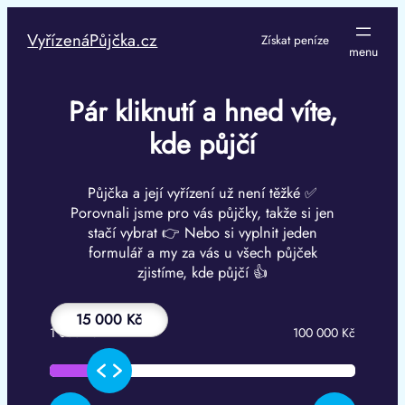
Přeskočit
na
VyřízenáPůjčka.cz
Získat peníze
obsah
Pár kliknutí a hned víte,
kde půjčí
Půjčka a její vyřízení už není těžké ✅
Porovnali jsme pro vás půjčky, takže si jen
stačí vybrat 👉 Nebo si vyplnit jeden
formulář a my za vás u všech půjček
zjistíme, kde půjčí 👍
15 000 Kč
1 000 Kč
100 000 Kč