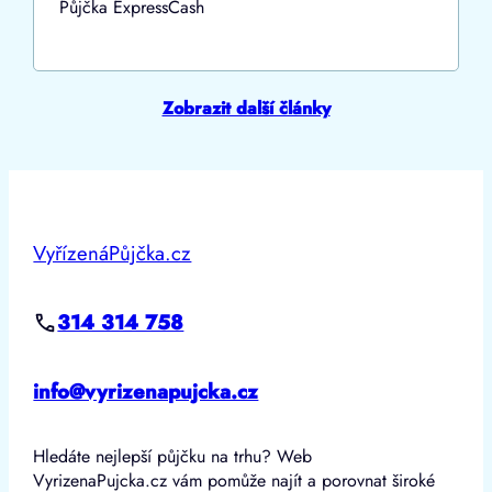
Půjčka ExpressCash
Zobrazit další články
VyřízenáPůjčka.cz
314 314 758
info@vyrizenapujcka.cz
Hledáte nejlepší půjčku na trhu? Web
VyrizenaPujcka.cz vám pomůže najít a porovnat široké