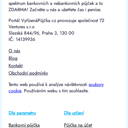
spektrum bankovních a nebankovních půjček a to
ZDARMA! Začněte u nás a ušetřete čas i peníze.
Portál VyřízenáPůjčka.cz provozuje společnost 72
Ventures s.r.o
Slezská 844/96, Praha 3, 130 00
IČ: 14139936
O nás
Blog
Kontakt
Obchodní podmínky
Tento web používá k analýze návštěvnosti
soubory
cookie
. Používáním webu s tím souhlasíte.
Dle parametru
Dle určení
Bankovní půjčka
Půjčka na účet