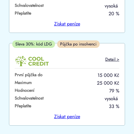
Schvalovatelnost
vysoká
ano
Přeplatíte
20 %
ne
Získat
peníze
V hotovosti
ano
Sleva 30%: kód LDG
Půjčka po insolvenci
ne
Detail >
První půjčka do
15 000 Kč
Maximum
25 000 Kč
Hodnocení
79 %
Schvalovatelnost
vysoká
Přeplatíte
33 %
Získat
peníze