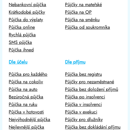
Nebankovní půjčka
Půjčky na mateřské
Krátkodobé půjčky
Půjčka na OP
Půjčka do výplaty
Půjčka na směnku
Půjčka online
Půjčka od soukromníka
Rychlá půjčka
SMS půjčka
Půjčka ihned
Dle účelu
Dle příjmu
Půjčka pro každého
Půjčka bez registru
Půjčka na cokoliv
Půjčky pro nezaměstnané
Půjčka na auto
Půjčka bez doložení příjmů
Bezúročná půjčka
Půjčka po insolvenci
Půjčka na ruku
Půjčka v insolvenci
Půjčka v hotovosti
Půjčka v exekuci
Nejvýhodnější půjčka
Půjčky pro dlužníky
Nejlevnější půjčka
Půjčka bez dokládání příjmu