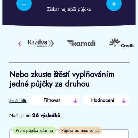
–
+
Získat nejlepší půjčku
‹
Nebo zkuste štěstí vyplňováním
jedné půjčky za druhou
Filtrovat
Hodnocení
Zrušit filtr
Našli jsme
26
výsledků
Cena
První půjčka zdarma
Půjčka po insolvenci
Od