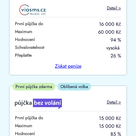
Do
Detail >
První půjčka zdarma
První půjčka do
16 000 Kč
–
Maximum
60 000 Kč
Hodnocení
94 %
ano
Schvalovatelnost
vysoká
ne
Přeplatíte
26 %
Ve zkušebce
Získat
peníze
ano
ne
První půjčka zdarma
Oblíbená volba
V exekuci
Detail >
ano
První půjčka do
15 000 Kč
ne
Maximum
15 000 Kč
Hodnocení
85 %
Po insolvenci