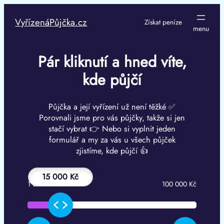
Přeskočit
na
VyřízenáPůjčka.cz
Získat peníze
obsah
Pár kliknutí a hned víte,
kde půjčí
Půjčka a její vyřízení už není těžké ✅
Porovnali jsme pro vás půjčky, takže si jen
stačí vybrat 👉 Nebo si vyplnit jeden
formulář a my za vás u všech půjček
zjistíme, kde půjčí 👍
15 000 Kč
1 000 Kč
100 000 Kč