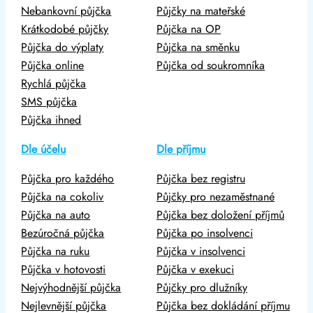
Nebankovní půjčka
Půjčky na mateřské
Krátkodobé půjčky
Půjčka na OP
Půjčka do výplaty
Půjčka na směnku
Půjčka online
Půjčka od soukromníka
Rychlá půjčka
SMS půjčka
Půjčka ihned
Dle účelu
Dle příjmu
Půjčka pro každého
Půjčka bez registru
Půjčka na cokoliv
Půjčky pro nezaměstnané
Půjčka na auto
Půjčka bez doložení příjmů
Bezúročná půjčka
Půjčka po insolvenci
Půjčka na ruku
Půjčka v insolvenci
Půjčka v hotovosti
Půjčka v exekuci
Nejvýhodnější půjčka
Půjčky pro dlužníky
Nejlevnější půjčka
Půjčka bez dokládání příjmu