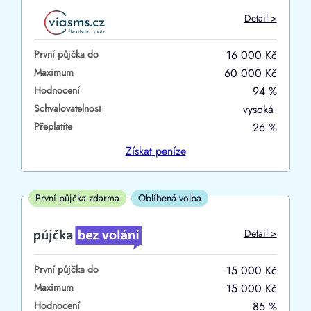
Do
Detail >
První půjčka zdarma
První půjčka do
16 000 Kč
–
Maximum
60 000 Kč
Hodnocení
94 %
ano
Schvalovatelnost
vysoká
ne
Přeplatíte
26 %
Ve zkušebce
Získat
peníze
ano
ne
První půjčka zdarma
Oblíbená volba
V exekuci
Detail >
ano
První půjčka do
15 000 Kč
ne
Maximum
15 000 Kč
Hodnocení
85 %
Po insolvenci