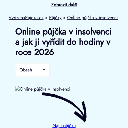
Zobrazit další
VyrizenaPujcka.cz
>
Půjčky
>
Online půjčka v insolvenci
Online půjčka v insolvenci
a jak ji vyřídit do hodiny v
roce 2026
Obsah
Najít půjčku