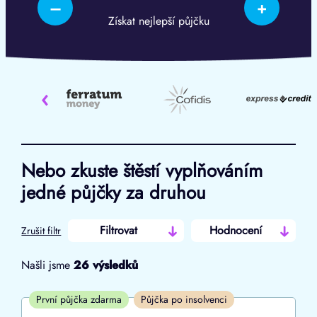
–
+
Získat nejlepší půjčku
‹
Nebo zkuste štěstí vyplňováním
jedné půjčky za druhou
Filtrovat
Hodnocení
Zrušit filtr
Našli jsme
26
výsledků
Cena
První půjčka zdarma
Půjčka po insolvenci
Od