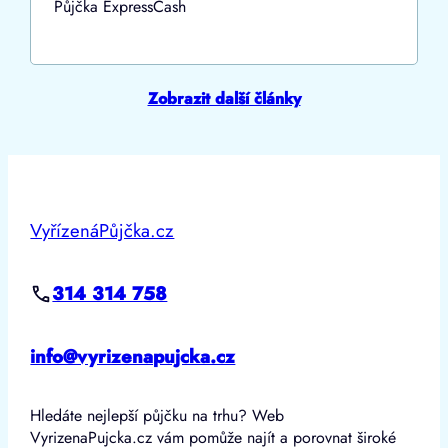
Půjčka ExpressCash
Zobrazit další články
VyřízenáPůjčka.cz
314 314 758
info@vyrizenapujcka.cz
Hledáte nejlepší půjčku na trhu? Web
VyrizenaPujcka.cz vám pomůže najít a porovnat široké