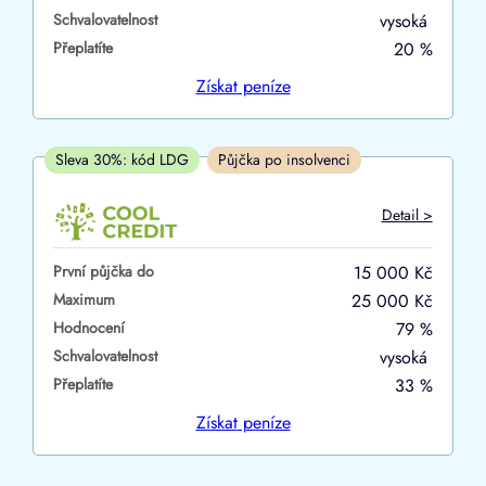
Schvalovatelnost
vysoká
ano
Přeplatíte
20 %
ne
Získat
peníze
V hotovosti
ano
Sleva 30%: kód LDG
Půjčka po insolvenci
ne
Detail >
První půjčka do
15 000 Kč
Maximum
25 000 Kč
Hodnocení
79 %
Schvalovatelnost
vysoká
Přeplatíte
33 %
Získat
peníze