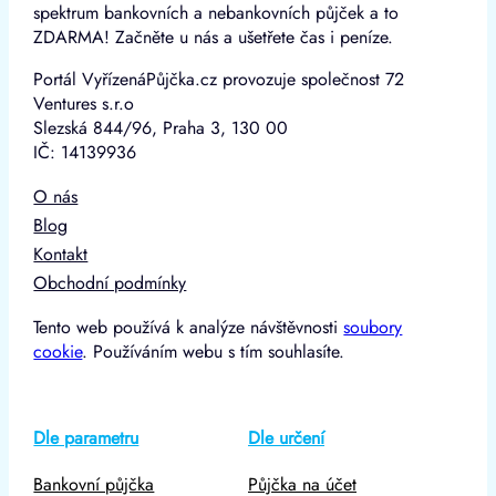
spektrum bankovních a nebankovních půjček a to
ZDARMA! Začněte u nás a ušetřete čas i peníze.
Portál VyřízenáPůjčka.cz provozuje společnost 72
Ventures s.r.o
Slezská 844/96, Praha 3, 130 00
IČ: 14139936
O nás
Blog
Kontakt
Obchodní podmínky
Tento web používá k analýze návštěvnosti
soubory
cookie
. Používáním webu s tím souhlasíte.
Dle parametru
Dle určení
Bankovní půjčka
Půjčka na účet