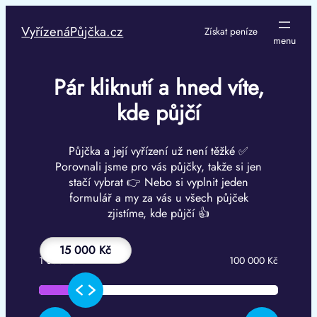
Přeskočit
na
VyřízenáPůjčka.cz
Získat peníze
obsah
Pár kliknutí a hned víte,
kde půjčí
Půjčka a její vyřízení už není těžké ✅
Porovnali jsme pro vás půjčky, takže si jen
stačí vybrat 👉 Nebo si vyplnit jeden
formulář a my za vás u všech půjček
zjistíme, kde půjčí 👍
15 000 Kč
1 000 Kč
100 000 Kč