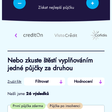
–
+
Získat nejlepší půjčku
‹
Nebo zkuste štěstí vyplňováním
jedné půjčky za druhou
Filtrovat
Hodnocení
Zrušit filtr
Našli jsme
26
výsledků
Cena
První půjčka zdarma
Půjčka po insolvenci
Od