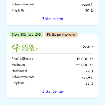
Schvalovatelnost
vysoká
ano
Přeplatíte
20 %
ne
Získat
peníze
V hotovosti
ano
Sleva 30%: kód LDG
Půjčka po insolvenci
ne
Detail >
První půjčka do
15 000 Kč
Maximum
25 000 Kč
Hodnocení
79 %
Schvalovatelnost
vysoká
Přeplatíte
33 %
Získat
peníze