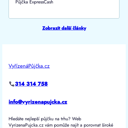
Půjčka ExpressCash
Zobrazit další články
VyřízenáPůjčka.cz
314 314 758
info@vyrizenapujcka.cz
Hledáte nejlepší půjčku na trhu? Web
VyrizenaPujcka.cz vám pomůže najít a porovnat široké