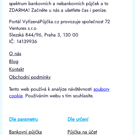
spektrum bankovních a nebankovních půjček a to
ZDARMA! Začněte u nás a ušetřete čas i peníze.
Portál VyřízenáPůjčka.cz provozuje společnost 72
Ventures s.r.o
Slezská 844/96, Praha 3, 130 00
IČ: 14139936
O nás
Blog
Kontakt
Obchodní podmínky
Tento web používá k analýze návštěvnosti
soubory
cookie
. Používáním webu s tím souhlasíte.
Dle parametru
Dle určení
Bankovní půjčka
Půjčka na účet