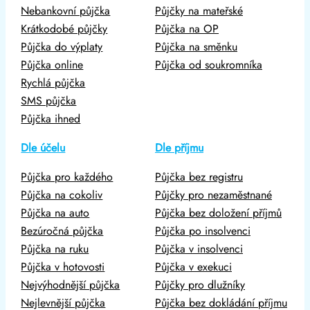
Nebankovní půjčka
Půjčky na mateřské
Krátkodobé půjčky
Půjčka na OP
Půjčka do výplaty
Půjčka na směnku
Půjčka online
Půjčka od soukromníka
Rychlá půjčka
SMS půjčka
Půjčka ihned
Dle účelu
Dle příjmu
Půjčka pro každého
Půjčka bez registru
Půjčka na cokoliv
Půjčky pro nezaměstnané
Půjčka na auto
Půjčka bez doložení příjmů
Bezúročná půjčka
Půjčka po insolvenci
Půjčka na ruku
Půjčka v insolvenci
Půjčka v hotovosti
Půjčka v exekuci
Nejvýhodnější půjčka
Půjčky pro dlužníky
Nejlevnější půjčka
Půjčka bez dokládání příjmu