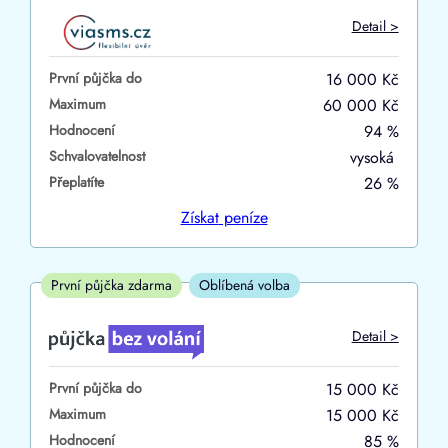
Do
Detail >
První půjčka zdarma
První půjčka do
16 000 Kč
–
Maximum
60 000 Kč
Hodnocení
94 %
ano
Schvalovatelnost
vysoká
ne
Přeplatíte
26 %
Ve zkušebce
Získat
peníze
ano
ne
První půjčka zdarma
Oblíbená volba
V exekuci
Detail >
ano
První půjčka do
15 000 Kč
ne
Maximum
15 000 Kč
Hodnocení
85 %
Po insolvenci