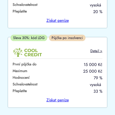
Schvalovatelnost
vysoká
ano
Přeplatíte
20 %
ne
Získat
peníze
V hotovosti
ano
Sleva 30%: kód LDG
Půjčka po insolvenci
ne
Detail >
První půjčka do
15 000 Kč
Maximum
25 000 Kč
Hodnocení
79 %
Schvalovatelnost
vysoká
Přeplatíte
33 %
Získat
peníze