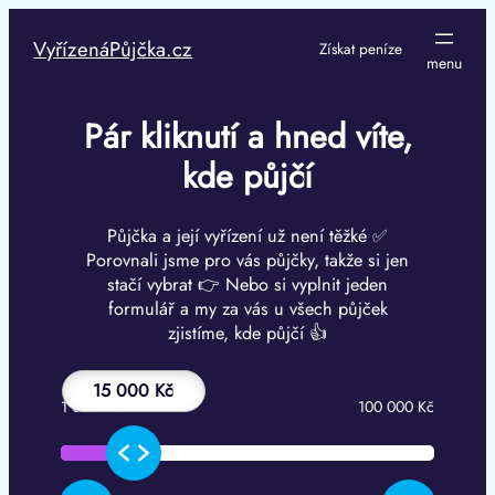
Přeskočit
na
VyřízenáPůjčka.cz
Získat peníze
obsah
Pár kliknutí a hned víte,
kde půjčí
Půjčka a její vyřízení už není těžké ✅
Porovnali jsme pro vás půjčky, takže si jen
stačí vybrat 👉 Nebo si vyplnit jeden
formulář a my za vás u všech půjček
zjistíme, kde půjčí 👍
15 000 Kč
1 000 Kč
100 000 Kč