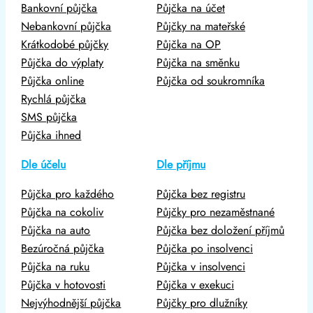
Bankovní půjčka
Půjčka na účet
Nebankovní půjčka
Půjčky na mateřské
Krátkodobé půjčky
Půjčka na OP
Půjčka do výplaty
Půjčka na směnku
Půjčka online
Půjčka od soukromníka
Rychlá půjčka
SMS půjčka
Půjčka ihned
Dle účelu
Dle příjmu
Půjčka pro každého
Půjčka bez registru
Půjčka na cokoliv
Půjčky pro nezaměstnané
Půjčka na auto
Půjčka bez doložení příjmů
Bezúročná půjčka
Půjčka po insolvenci
Půjčka na ruku
Půjčka v insolvenci
Půjčka v hotovosti
Půjčka v exekuci
Nejvýhodnější půjčka
Půjčky pro dlužníky