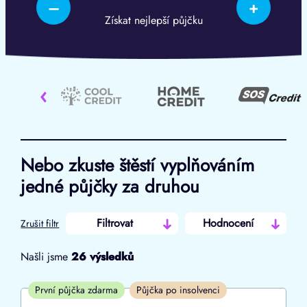
–
+
Získat nejlepší půjčku
‹
Nebo zkuste štěstí vyplňováním
jedné půjčky za druhou
Filtrovat
Hodnocení
Zrušit filtr
Našli jsme
26
výsledků
Cena
První půjčka zdarma
Půjčka po insolvenci
Od