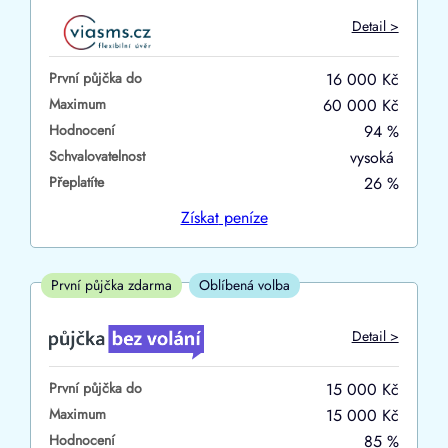
Do
Detail >
První půjčka zdarma
První půjčka do
16 000 Kč
–
Maximum
60 000 Kč
Hodnocení
94 %
ano
Schvalovatelnost
vysoká
ne
Přeplatíte
26 %
Ve zkušebce
Získat
peníze
ano
ne
První půjčka zdarma
Oblíbená volba
V exekuci
Detail >
ano
První půjčka do
15 000 Kč
ne
Maximum
15 000 Kč
Hodnocení
85 %
Po insolvenci