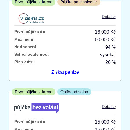
První půjčka zdarma
Půjčka po insolvenci
Od
Do
Detail >
První půjčka zdarma
První půjčka do
16 000 Kč
–
Maximum
60 000 Kč
Hodnocení
94 %
ano
Schvalovatelnost
vysoká
ne
Přeplatíte
26 %
Ve zkušebce
Získat
peníze
ano
ne
První půjčka zdarma
Oblíbená volba
V exekuci
Detail >
ano
První půjčka do
15 000 Kč
ne
Maximum
15 000 Kč