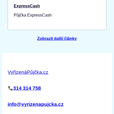
ExpressCash
Půjčka ExpressCash
Zobrazit další články
VyřízenáPůjčka.cz
314 314 758
info@vyrizenapujcka.cz