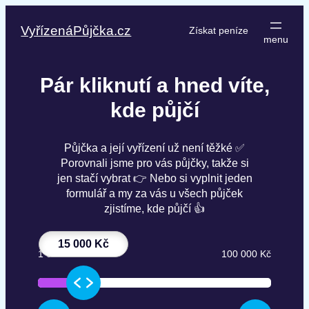
Přeskočit
na
VyřízenáPůjčka.cz
Získat peníze
obsah
Pár kliknutí a hned víte,
kde půjčí
Půjčka a její vyřízení už není těžké ✅
Porovnali jsme pro vás půjčky, takže si
jen stačí vybrat 👉 Nebo si vyplnit jeden
formulář a my za vás u všech půjček
zjistíme, kde půjčí 👍
15 000 Kč
1 000 Kč
100 000 Kč