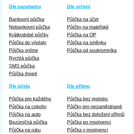
Dle parametru
Dle určení
Bankovní půjčka
Půjčka na účet
Nebankovní půjčka
Půjčky na mateřské
Krátkodobé půjčky
Půjčka na OP
Půjčka do výplaty
Půjčka na směnku
Půjčka online
Půjčka od soukromníka
Rychlá půjčka
SMS půjčka
Půjčka ihned
Dle účelu
Dle příjmu
Půjčka pro každého
Půjčka bez registru
Půjčka na cokoliv
Půjčky pro nezaměstnané
Půjčka na auto
Půjčka bez doložení příjmů
Bezúročná půjčka
Půjčka po insolvenci
Půjčka na ruku
Půjčka v insolvenci