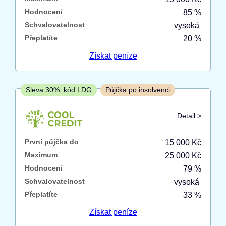
Hodnocení
85 %
Po insolvenci
Schvalovatelnost
vysoká
ano
Přeplatíte
20 %
ne
Získat
peníze
V hotovosti
ano
Sleva 30%: kód LDG
Půjčka po insolvenci
ne
Detail >
První půjčka do
15 000 Kč
Maximum
25 000 Kč
Hodnocení
79 %
Schvalovatelnost
vysoká
Přeplatíte
33 %
Získat
peníze