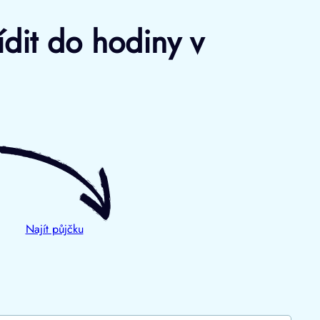
ídit do hodiny v
Najít půjčku