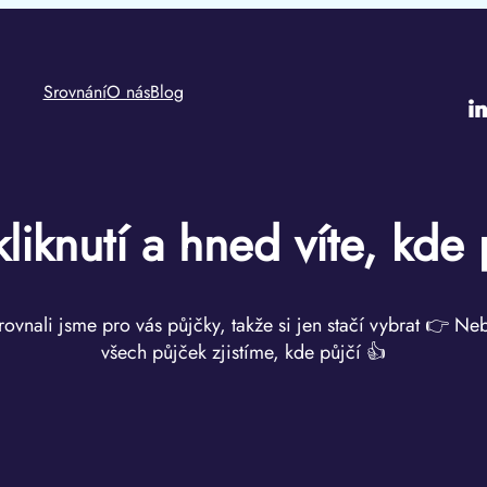
Srovnání
O nás
Blog
i
kliknutí a hned víte, kde 
rovnali jsme pro vás půjčky, takže si jen stačí vybrat 👉 Ne
všech půjček zjistíme, kde půjčí 👍