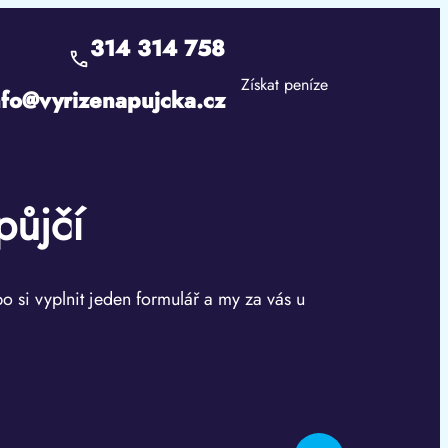
314 314 758
Získat peníze
nfo@vyrizenapujcka.cz
půjčí
bo si vyplnit jeden formulář a my za vás u