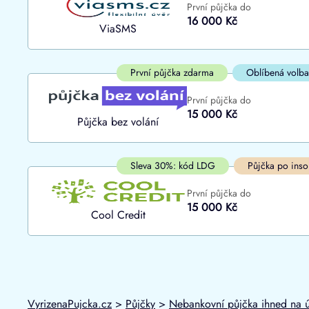
První půjčka do
ano
16 000 Kč
Do
ViaSMS
ne
První půjčka zdarma
Oblíbená volba
První půjčka do
15 000 Kč
Půjčka bez volání
Sleva 30%: kód LDG
Půjčka po inso
První půjčka do
15 000 Kč
Cool Credit
VyrizenaPujcka.cz
>
Půjčky
>
Nebankovní půjčka ihned na 