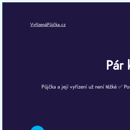
Přeskočit
na
obsah
VyřízenáPůjčka.cz
Pár 
Půjčka a její vyřízení už není těžké ✅ Po