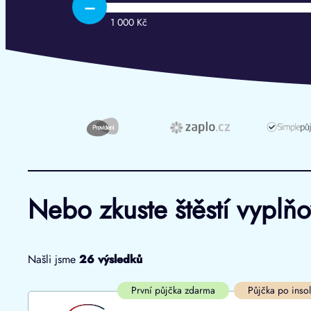
–
1 000 Kč
Nebo zkuste štěstí vyplň
Našli jsme
26
výsledků
Cena
První půjčka zdarma
První půjčka zdarma
Půjčka po inso
Od
–