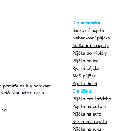
Dle parametru
Bankovní půjčka
Nebankovní půjčka
Krátkodobé půjčky
Půjčka do výplaty
Půjčka online
Rychlá půjčka
SMS půjčka
Půjčka ihned
m pomůže najít a porovnat
Dle účelu
ARMA! Začněte u nás a
Půjčka pro každého
Půjčka na cokoliv
.r.o
Půjčka na auto
Bezúročná půjčka
Půjčka na ruku