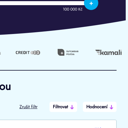
+
100 000 Kč
hou
Zrušit filtr
Filtrovat
Hodnocení
Po insolvenci
V hotovosti
ano
ano