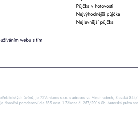
Půjčka v hotovosti
Nejvýhodnější půjčka
Nejlevnější půjčka
oužíváním webu s tím
otřebitelských úvěrů, je 72Ventures s.r.o. s adresou ve Vinohradech, Slezská 844/
uje finanční poradenství dle §85 odst. 1 Zákona č. 257/2016 Sb. Autorská práva spo