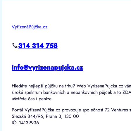
VyřízenáPůjčka.cz
314 314 758
info@vyrizenapujcka.cz
Hledáte nejlepší půjčku na trhu? Web VyrizenaPujcka.cz vá
široké spektrum bankovních a nebankovních půjček a to ZD
ušetřete čas i peníze.
Portál VyřízenáPůjčka.cz provozuje společnost 72 Ventures s
Slezská 844/96, Praha 3, 130 00
IČ: 14139936