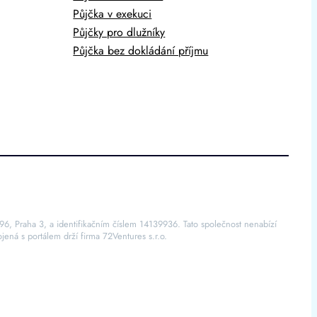
Půjčka v exekuci
Půjčky pro dlužníky
Půjčka bez dokládání příjmu
96, Praha 3, a identifikačním číslem 14139936. Tato společnost nenabízí
jená s portálem drží firma 72Ventures s.r.o.