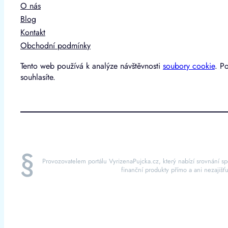
O nás
Blog
Kontakt
Obchodní podmínky
Tento web používá k analýze návštěvnosti
soubory cookie
. P
souhlasíte.
§
Provozovatelem portálu VyrizenaPujcka.cz, který nabízí srovnání sp
finanční produkty přímo a ani nezajišť