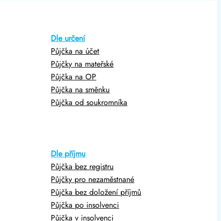
Dle určení
Půjčka na účet
Půjčky na mateřské
Půjčka na OP
Půjčka na směnku
Půjčka od soukromníka
Dle příjmu
Půjčka bez registru
Půjčky pro nezaměstnané
Půjčka bez doložení příjmů
Půjčka po insolvenci
Půjčka v insolvenci