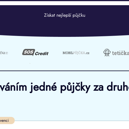
Získat nejlepší půjčku
ováním jedné půjčky za dru
Ve zkušebce
V exekuci
lvenci
ano
ano