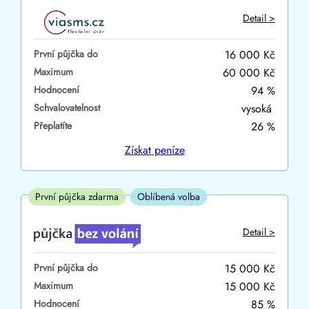
Do
Detail >
První půjčka zdarma
První půjčka do
16 000 Kč
–
Maximum
60 000 Kč
Hodnocení
94 %
ano
Schvalovatelnost
vysoká
ne
Přeplatíte
26 %
Ve zkušebce
Získat
peníze
ano
ne
První půjčka zdarma
Oblíbená volba
V exekuci
Detail >
ano
První půjčka do
15 000 Kč
ne
Maximum
15 000 Kč
Hodnocení
85 %
Po insolvenci