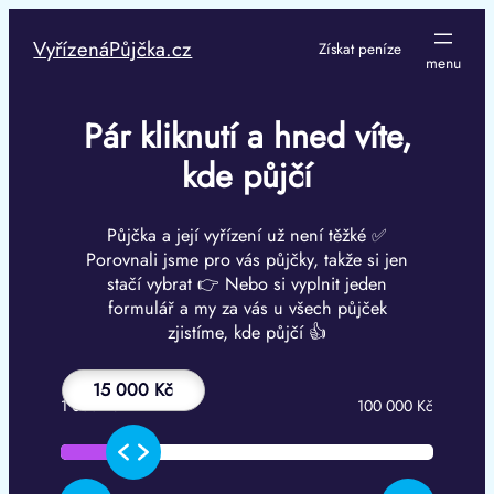
Přeskočit
na
VyřízenáPůjčka.cz
Získat peníze
obsah
Pár kliknutí a hned víte,
kde půjčí
Půjčka a její vyřízení už není těžké ✅
Porovnali jsme pro vás půjčky, takže si jen
stačí vybrat 👉 Nebo si vyplnit jeden
formulář a my za vás u všech půjček
zjistíme, kde půjčí 👍
15 000 Kč
1 000 Kč
100 000 Kč