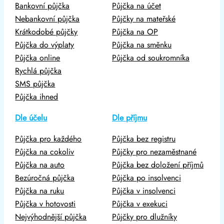
Bankovní půjčka
Půjčka na účet
Nebankovní půjčka
Půjčky na mateřské
Krátkodobé půjčky
Půjčka na OP
Půjčka do výplaty
Půjčka na směnku
Půjčka online
Půjčka od soukromníka
Rychlá půjčka
SMS půjčka
Půjčka ihned
Dle účelu
Dle příjmu
Půjčka pro každého
Půjčka bez registru
Půjčka na cokoliv
Půjčky pro nezaměstnané
Půjčka na auto
Půjčka bez doložení příjmů
Bezúročná půjčka
Půjčka po insolvenci
Půjčka na ruku
Půjčka v insolvenci
Půjčka v hotovosti
Půjčka v exekuci
Nejvýhodnější půjčka
Půjčky pro dlužníky