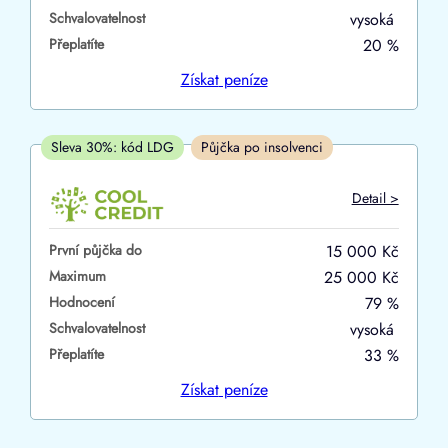
Schvalovatelnost
vysoká
ano
Přeplatíte
20 %
ne
Získat
peníze
V hotovosti
ano
Sleva 30%: kód LDG
Půjčka po insolvenci
ne
Detail >
První půjčka do
15 000 Kč
Maximum
25 000 Kč
Hodnocení
79 %
Schvalovatelnost
vysoká
Přeplatíte
33 %
Získat
peníze