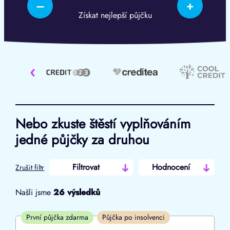
–
+
Získat nejlepší půjčku
‹
Nebo zkuste štěstí vyplňováním
jedné půjčky za druhou
Filtrovat
Hodnocení
Zrušit filtr
Našli jsme
26
výsledků
Cena
První půjčka zdarma
Půjčka po insolvenci
Od