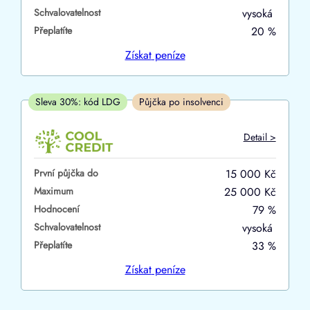
Schvalovatelnost
vysoká
ano
Přeplatíte
20 %
ne
Získat
peníze
V hotovosti
ano
Sleva 30%: kód LDG
Půjčka po insolvenci
ne
Detail >
První půjčka do
15 000 Kč
Maximum
25 000 Kč
Hodnocení
79 %
Schvalovatelnost
vysoká
Přeplatíte
33 %
Získat
peníze