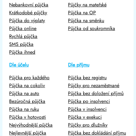
Nebankovní půjčka
Půjčky na mateřské
Krátkodobé půjčky
Půjčka na OP
Půjčka do výplaty
Půjčka na směnku
Půjčka online
Půjčka od soukromníka
Rychlá půjčka
SMS půjčka
Půjčka ihned
Dle účelu
Dle příjmu
Půjčka pro každého
Půjčka bez registru
Půjčka na cokoliv
Půjčky pro nezaměstnané
Půjčka na auto
Půjčka bez doložení příjmů
Bezúročná půjčka
Půjčka po insolvenci
Půjčka na ruku
Půjčka v insolvenci
Půjčka v hotovosti
Půjčka v exekuci
Nejvýhodnější půjčka
Půjčky pro dlužníky
Nejlevnější půjčka
Půjčka bez dokládání příjmu