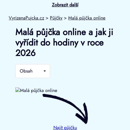
Zobrazit další
VyrizenaPujcka.cz
>
Půjčky
>
Malá půjčka online
Malá půjčka online a jak ji
vyřídit do hodiny v roce
2026
Obsah
Najít půjčku