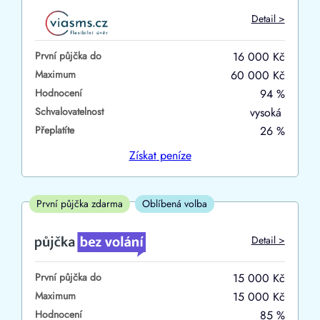
Do
Detail >
První půjčka zdarma
První půjčka do
16 000 Kč
–
Maximum
60 000 Kč
Hodnocení
94 %
ano
Schvalovatelnost
vysoká
ne
Přeplatíte
26 %
Ve zkušebce
Získat
peníze
ano
ne
První půjčka zdarma
Oblíbená volba
V exekuci
Detail >
ano
První půjčka do
15 000 Kč
ne
Maximum
15 000 Kč
Hodnocení
85 %
Po insolvenci