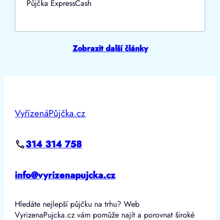
Půjčka ExpressCash
Zobrazit další články
VyřízenáPůjčka.cz
314 314 758
info@vyrizenapujcka.cz
Hledáte nejlepší půjčku na trhu? Web
VyrizenaPujcka.cz vám pomůže najít a porovnat široké