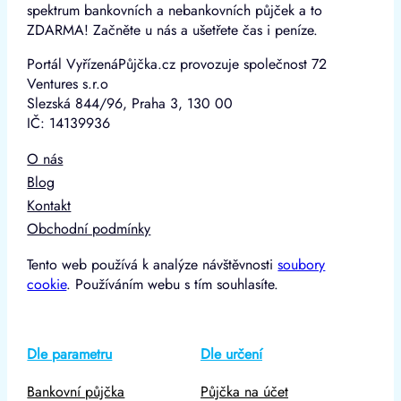
spektrum bankovních a nebankovních půjček a to
ZDARMA! Začněte u nás a ušetřete čas i peníze.
Portál VyřízenáPůjčka.cz provozuje společnost 72
Ventures s.r.o
Slezská 844/96, Praha 3, 130 00
IČ: 14139936
O nás
Blog
Kontakt
Obchodní podmínky
Tento web používá k analýze návštěvnosti
soubory
cookie
. Používáním webu s tím souhlasíte.
Dle parametru
Dle určení
Bankovní půjčka
Půjčka na účet