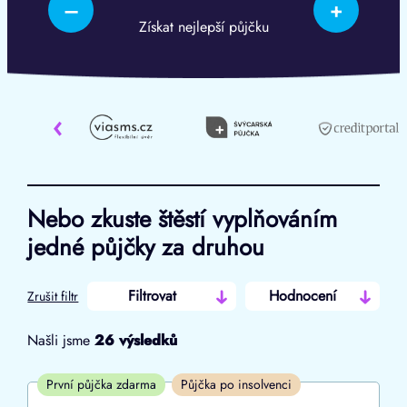
–
+
Získat nejlepší půjčku
‹
Nebo zkuste štěstí vyplňováním
jedné půjčky za druhou
Filtrovat
Hodnocení
Zrušit filtr
Našli jsme
26
výsledků
Cena
První půjčka zdarma
Půjčka po insolvenci
Od