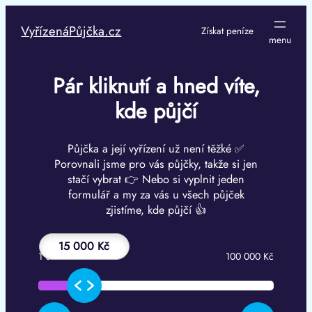
Přeskočit
na
VyřízenáPůjčka.cz
Získat peníze
obsah
Pár kliknutí a hned víte,
kde půjčí
Půjčka a její vyřízení už není těžké ✅
Porovnali jsme pro vás půjčky, takže si jen
stačí vybrat 👉 Nebo si vyplnit jeden
formulář a my za vás u všech půjček
zjistíme, kde půjčí 👍
15 000 Kč
1 000 Kč
100 000 Kč