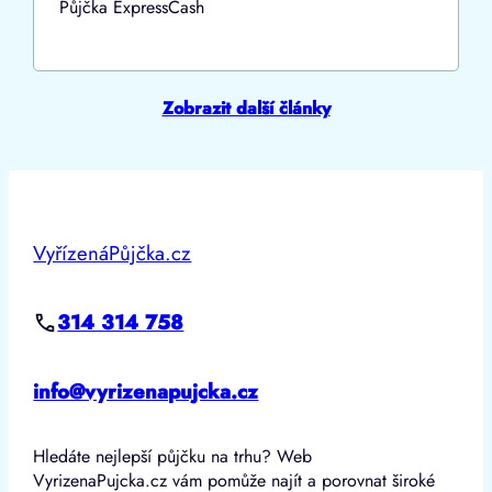
Půjčka ExpressCash
Zobrazit další články
VyřízenáPůjčka.cz
314 314 758
info@vyrizenapujcka.cz
Hledáte nejlepší půjčku na trhu? Web
VyrizenaPujcka.cz vám pomůže najít a porovnat široké