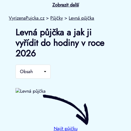
Zobrazit další
VyrizenaPujcka.cz
>
Půjčky
>
Levná půjčka
Levná půjčka a jak ji
vyřídit do hodiny v roce
2026
Obsah
Najít půjčku