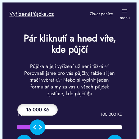
Přeskočit
na
VyřízenáPůjčka.cz
Získat peníze
obsah
Pár kliknutí a hned víte,
kde půjčí
Půjčka a její vyřízení už není těžké ✅
Porovnali jsme pro vás půjčky, takže si jen
stačí vybrat 👉 Nebo si vyplnit jeden
formulář a my za vás u všech půjček
zjistíme, kde půjčí 👍
15 000 Kč
1 000 Kč
100 000 Kč