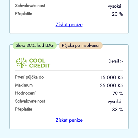
Schvalovatelnost
vysoká
ano
Přeplatíte
20 %
ne
Získat
peníze
V hotovosti
ano
Sleva 30%: kód LDG
Půjčka po insolvenci
ne
Detail >
První půjčka do
15 000 Kč
Maximum
25 000 Kč
Hodnocení
79 %
Schvalovatelnost
vysoká
Přeplatíte
33 %
Získat
peníze