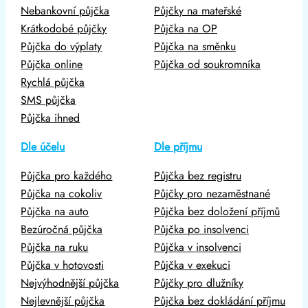
Nebankovní půjčka
Půjčky na mateřské
Krátkodobé půjčky
Půjčka na OP
Půjčka do výplaty
Půjčka na směnku
Půjčka online
Půjčka od soukromníka
Rychlá půjčka
SMS půjčka
Půjčka ihned
Dle účelu
Dle příjmu
Půjčka pro každého
Půjčka bez registru
Půjčka na cokoliv
Půjčky pro nezaměstnané
Půjčka na auto
Půjčka bez doložení příjmů
Bezúročná půjčka
Půjčka po insolvenci
Půjčka na ruku
Půjčka v insolvenci
Půjčka v hotovosti
Půjčka v exekuci
Nejvýhodnější půjčka
Půjčky pro dlužníky
Nejlevnější půjčka
Půjčka bez dokládání příjmu