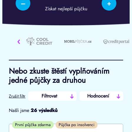
–
+
Získat nejlepší půjčku
‹
Nebo zkuste štěstí vyplňováním
jedné půjčky za druhou
Filtrovat
Hodnocení
Zrušit filtr
Našli jsme
26
výsledků
Cena
První půjčka zdarma
Půjčka po insolvenci
Od