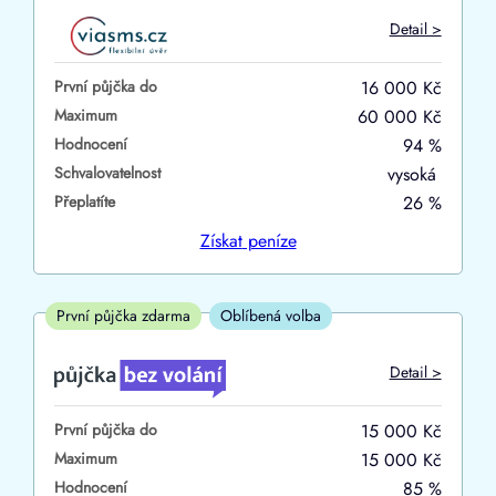
Do
Detail >
První půjčka zdarma
První půjčka do
16 000 Kč
–
Maximum
60 000 Kč
Hodnocení
94 %
ano
Schvalovatelnost
vysoká
ne
Přeplatíte
26 %
Ve zkušebce
Získat
peníze
ano
ne
První půjčka zdarma
Oblíbená volba
V exekuci
Detail >
ano
První půjčka do
15 000 Kč
ne
Maximum
15 000 Kč
Hodnocení
85 %
Po insolvenci