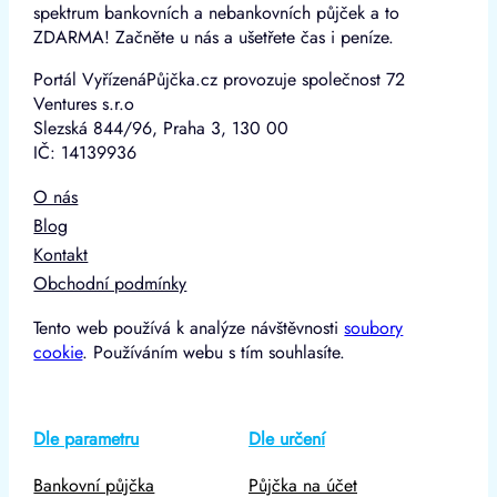
spektrum bankovních a nebankovních půjček a to
ZDARMA! Začněte u nás a ušetřete čas i peníze.
Portál VyřízenáPůjčka.cz provozuje společnost 72
Ventures s.r.o
Slezská 844/96, Praha 3, 130 00
IČ: 14139936
O nás
Blog
Kontakt
Obchodní podmínky
Tento web používá k analýze návštěvnosti
soubory
cookie
. Používáním webu s tím souhlasíte.
Dle parametru
Dle určení
Bankovní půjčka
Půjčka na účet