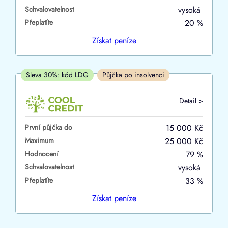
Schvalovatelnost
vysoká
ano
Přeplatíte
20 %
ne
Získat
peníze
V hotovosti
ano
Sleva 30%: kód LDG
Půjčka po insolvenci
ne
Detail >
První půjčka do
15 000 Kč
Maximum
25 000 Kč
Hodnocení
79 %
Schvalovatelnost
vysoká
Přeplatíte
33 %
Získat
peníze