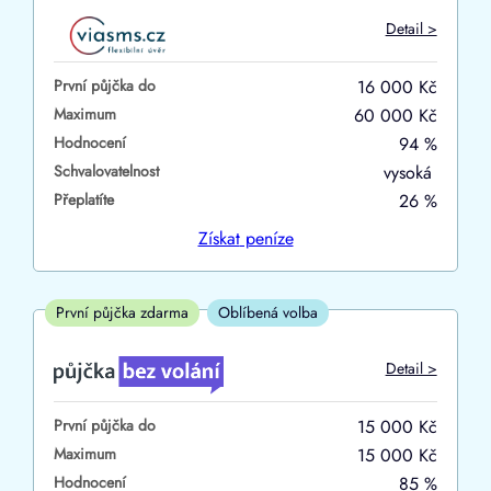
Do
Detail >
První půjčka zdarma
První půjčka do
16 000 Kč
–
Maximum
60 000 Kč
Hodnocení
94 %
ano
Schvalovatelnost
vysoká
ne
Přeplatíte
26 %
Ve zkušebce
Získat
peníze
ano
ne
První půjčka zdarma
Oblíbená volba
V exekuci
Detail >
ano
První půjčka do
15 000 Kč
ne
Maximum
15 000 Kč
Hodnocení
85 %
Po insolvenci