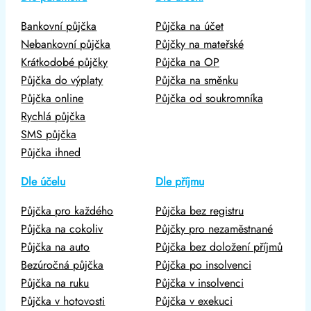
Bankovní půjčka
Půjčka na účet
Nebankovní půjčka
Půjčky na mateřské
Krátkodobé půjčky
Půjčka na OP
Půjčka do výplaty
Půjčka na směnku
Půjčka online
Půjčka od soukromníka
Rychlá půjčka
SMS půjčka
Půjčka ihned
Dle účelu
Dle příjmu
Půjčka pro každého
Půjčka bez registru
Půjčka na cokoliv
Půjčky pro nezaměstnané
Půjčka na auto
Půjčka bez doložení příjmů
Bezúročná půjčka
Půjčka po insolvenci
Půjčka na ruku
Půjčka v insolvenci
Půjčka v hotovosti
Půjčka v exekuci