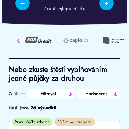
–
+
Získat nejlepší půjčku
‹
Nebo zkuste štěstí vyplňováním
jedné půjčky za druhou
Filtrovat
Hodnocení
Zrušit filtr
Našli jsme
26
výsledků
Cena
První půjčka zdarma
Půjčka po insolvenci
Od