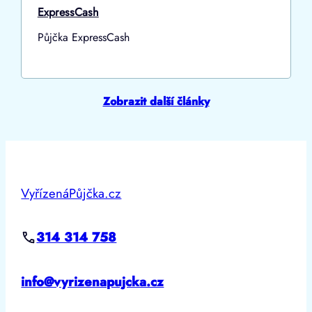
ExpressCash
Půjčka ExpressCash
Zobrazit další články
VyřízenáPůjčka.cz
314 314 758
info@vyrizenapujcka.cz