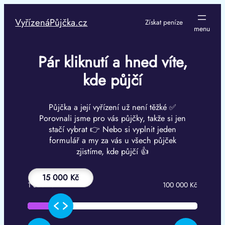
Přeskočit
na
VyřízenáPůjčka.cz
Získat peníze
obsah
Pár kliknutí a hned víte,
kde půjčí
Půjčka a její vyřízení už není těžké ✅
Porovnali jsme pro vás půjčky, takže si jen
stačí vybrat 👉 Nebo si vyplnit jeden
formulář a my za vás u všech půjček
zjistíme, kde půjčí 👍
15 000 Kč
1 000 Kč
100 000 Kč