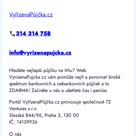
VyřízenáPůjčka.cz
314 314 758
info@vyrizenapujcka.cz
Hledáte nejlepší půjčku na trhu? Web
VyrizenaPujcka.cz vám pomůže najít a porovnat široké
spektrum bankovních a nebankovních půjček a to
ZDARMA! Začněte u nás a ušetřete čas i peníze.
Portál VyřízenáPůjčka.cz provozuje společnost 72
Ventures s.r.o
Slezská 844/96, Praha 3, 130 00
IČ: 14139936
O nás