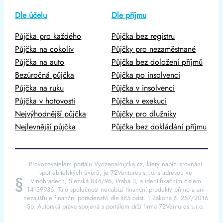
Dle účelu
Dle příjmu
Půjčka pro každého
Půjčka bez registru
Půjčka na cokoliv
Půjčky pro nezaměstnané
Půjčka na auto
Půjčka bez doložení příjmů
Bezúročná půjčka
Půjčka po insolvenci
Půjčka na ruku
Půjčka v insolvenci
Půjčka v hotovosti
Půjčka v exekuci
Nejvýhodnější půjčka
Půjčky pro dlužníky
Nejlevnější půjčka
Půjčka bez dokládání příjmu
Provozovatelem portálu VyrizenaPujcka.cz, který nabízí srovnání
spotřebitelských úvěrů, je 72Ventures s.r.o. s adresou ve
§
Vinohradech, Slezská 844/96, Praha 3, a identifikačním číslem
14139936. Tato společnost nenabízí finanční produkty přímo a ani
nezajišťuje finanční poradenství dle §85 odst. 1 Zákona č. 257/2016
Sb. Autorská práva spojená s portálem drží firma 72Ventures s.r.o.