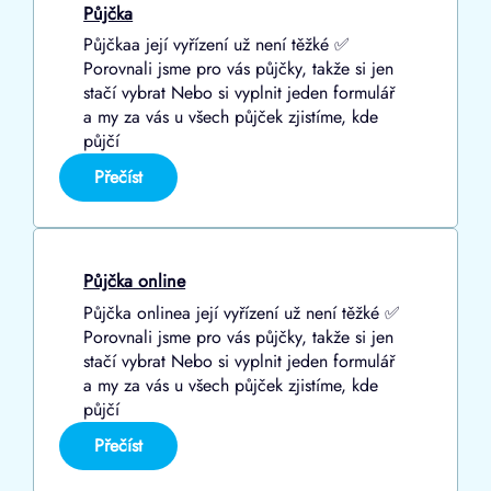
v
Půjčka
Solusu
Půjčkaa její vyřízení už není těžké ✅
Porovnali jsme pro vás půjčky, takže si jen
stačí vybrat Nebo si vyplnit jeden formulář
a my za vás u všech půjček zjistíme, kde
půjčí
:
Přečíst
Půjčka
Půjčka online
Půjčka onlinea její vyřízení už není těžké ✅
Porovnali jsme pro vás půjčky, takže si jen
stačí vybrat Nebo si vyplnit jeden formulář
a my za vás u všech půjček zjistíme, kde
půjčí
:
Přečíst
Půjčka