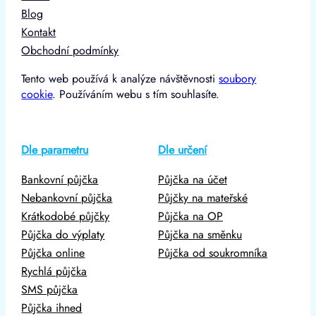
Blog
Kontakt
Obchodní podmínky
Tento web používá k analýze návštěvnosti
soubory
cookie
. Používáním webu s tím souhlasíte.
Dle parametru
Dle určení
Bankovní půjčka
Půjčka na účet
Nebankovní půjčka
Půjčky na mateřské
Krátkodobé půjčky
Půjčka na OP
Půjčka do výplaty
Půjčka na směnku
Půjčka online
Půjčka od soukromníka
Rychlá půjčka
SMS půjčka
Půjčka ihned