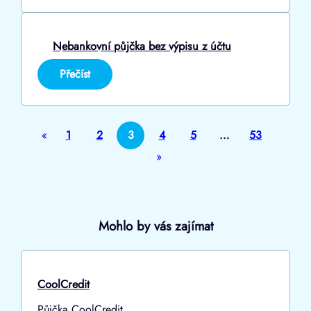
půjčka
do
výplaty
Nebankovní půjčka bez výpisu z účtu
:
Přečíst
Nebankovní
půjčka
bez
výpisu
«
1
2
3
4
5
…
53
z
»
účtu
Mohlo by vás zajímat
CoolCredit
Půjčka CoolCredit