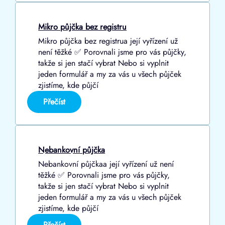
online
Mikro půjčka bez registru
Mikro půjčka bez registrua její vyřízení už
není těžké ✅ Porovnali jsme pro vás půjčky,
takže si jen stačí vybrat Nebo si vyplnit
jeden formulář a my za vás u všech půjček
zjistíme, kde půjčí
:
Přečíst
Mikro
půjčka
bez
registru
Nebankovní půjčka
Nebankovní půjčkaa její vyřízení už není
těžké ✅ Porovnali jsme pro vás půjčky,
takže si jen stačí vybrat Nebo si vyplnit
jeden formulář a my za vás u všech půjček
zjistíme, kde půjčí
:
Přečíst