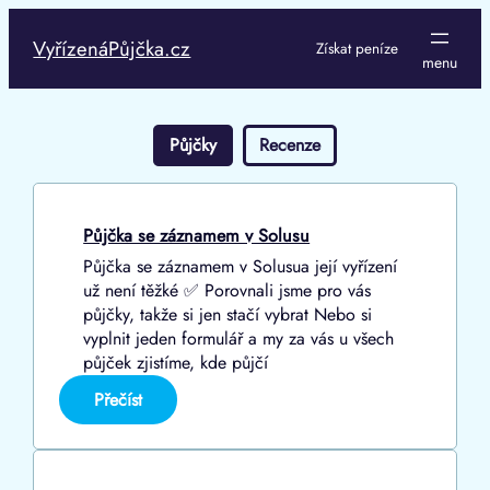
Přeskočit
na
VyřízenáPůjčka.cz
Získat peníze
obsah
Půjčky
Recenze
Půjčka se záznamem v Solusu
Půjčka se záznamem v Solusua její vyřízení
už není těžké ✅ Porovnali jsme pro vás
půjčky, takže si jen stačí vybrat Nebo si
vyplnit jeden formulář a my za vás u všech
půjček zjistíme, kde půjčí
:
Přečíst
Půjčka
se
záznamem