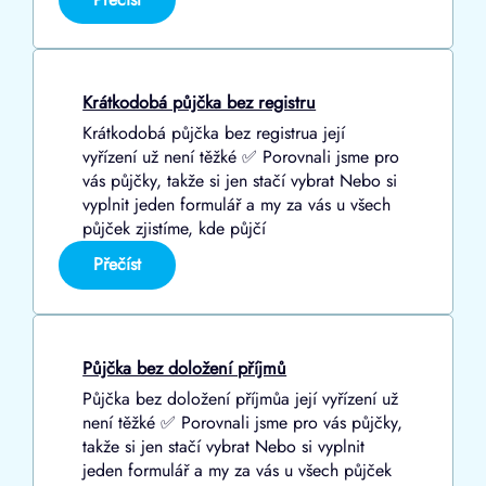
Nebankovní
půjčka
Krátkodobá půjčka bez registru
Krátkodobá půjčka bez registrua její
vyřízení už není těžké ✅ Porovnali jsme pro
vás půjčky, takže si jen stačí vybrat Nebo si
vyplnit jeden formulář a my za vás u všech
půjček zjistíme, kde půjčí
:
Přečíst
Krátkodobá
půjčka
bez
registru
Půjčka bez doložení příjmů
Půjčka bez doložení příjmůa její vyřízení už
není těžké ✅ Porovnali jsme pro vás půjčky,
takže si jen stačí vybrat Nebo si vyplnit
jeden formulář a my za vás u všech půjček