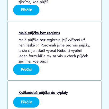
zjistíme, kde půjčí
:
Přečíst
Půjčka
bez
doložení
příjmů
Malá půjčka bez registru
Malá půjčka bez registrua její vyřízení už
není těžké ✅ Porovnali jsme pro vás půjčky,
takže si jen stačí vybrat Nebo si vyplnit
jeden formulář a my za vás u všech půjček
zjistíme, kde půjčí
:
Přečíst
Malá
půjčka
bez
registru
Krátkodobá půjčka do výplaty
:
Přečíst
Krátkodobá